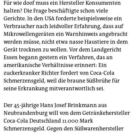
berlin
Für wie doof muss ein Hersteller Konsumenten
halten? Die Frage beschäftigte schon viele
nord
Gerichte. In den USA forderte beispielsweise ein
Verbraucher nach leidvoller Erfahrung, dass auf
wahrheit
Mikrowellengeräten ein Warnhinweis angebracht
verlag
werden müsse, nicht etwa nasse Haustiere in dem
Gerät trocknen zu wollen. Vor dem Landgericht
verlag
Essen begann gestern ein Verfahren, das an
veranstaltungen
amerikanische Verhältnisse erinnert: Ein
zuckerkranker Richter fordert von Coca-Cola
shop
Schmerzensgeld, weil die braune Süßbrühe für
fragen & hilfe
seine Erkrankung mitverantwortlich sei.
unterstützen
Der 45-jährige Hans Josef Brinkmann aus
abo
Neubrandenburg will von dem Getränkehersteller
Coca-Cola Deutschland 11.000 Mark
genossenschaft
Schmerzensgeld. Gegen den Süßwarenhersteller