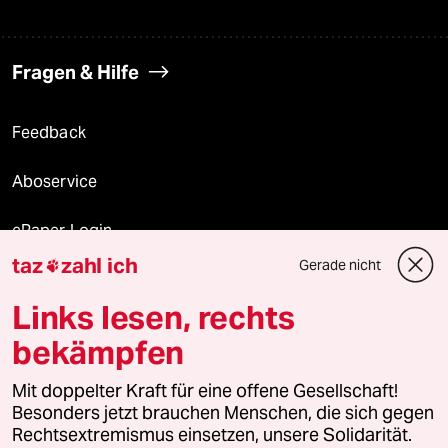
Fragen & Hilfe
Feedback
Aboservice
ePaper Login
taz
zahl ich
Gerade nicht

Downloads für Abonnierende
Links lesen, rechts
bekämpfen
© 2026 taz Verlags und Vertriebs GmbH
Mit doppelter Kraft für eine offene Gesellschaft!
Alle Rechte vorbehalten. Bei rechtlichen Fragen oder für Genehmigungen
wenden Sie sich bitte an
lizenzen@taz.de
Besonders jetzt brauchen Menschen, die sich gegen
Rechtsextremismus einsetzen, unsere Solidarität.