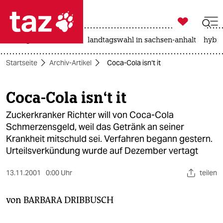

taz zahl ich
niedrigwasser
rente
landtagswahl in sachsen-anhalt
hybri

taz zahl ich
Startseite
Archiv-Artikel
Coca-Cola isn‘t it
taz zahl ich
themen
Coca-Cola isn‘t it
politik
Zuckerkranker Richter will von Coca-Cola
Schmerzensgeld, weil das Getränk an seiner
öko
Krankheit mitschuld sei. Verfahren begann gestern.
Urteilsverkündung wurde auf Dezember vertagt
gesellschaft
13.11.2001
0:00 Uhr
teilen
kultur
von
BARBARA DRIBBUSCH
sport