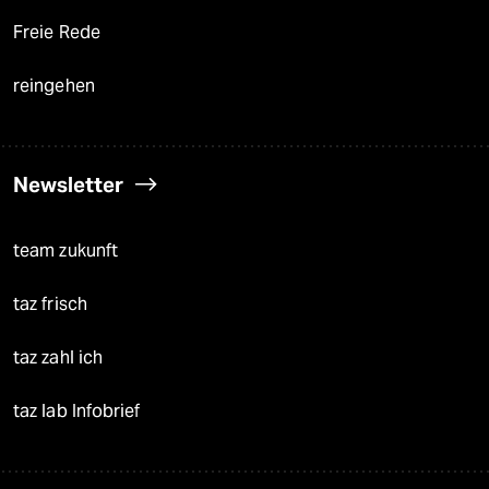
Freie Rede
reingehen
Newsletter
team zukunft
taz frisch
taz zahl ich
taz lab Infobrief