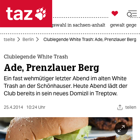

taz zahl ich
hitze
surfen
landtagswahl in sachsen-anhalt
gewalt gegen

taz zahl ich
artseite
Berlin
Clublegende White Trash: Ade, Prenzlauer Berg
taz zahl ich
themen
Clublegende White Trash
Ade, Prenzlauer Berg
politik
Ein fast wehmütiger letzter Abend im alten White
öko
Trash an der Schönhauser. Heute Abend lädt der
Club bereits in sein neues Domizil in Treptow.
gesellschaft
25.4.2014
10:24 Uhr
teilen
kultur
sport