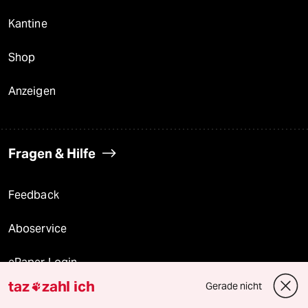
Kantine
Shop
Anzeigen
Fragen & Hilfe
Feedback
Aboservice
ePaper Login
taz
zahl ich
Gerade nicht

Downloads für Abonnierende