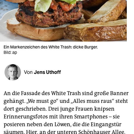
berlin
nord
wahrheit
verlag
Ein Markenzeichen des White Trash: dicke Burger.
verlag
Bild: ap
veranstaltungen
Von
Jens Uthoff
shop
fragen & hilfe
An die Fassade des White Trash sind große Banner
unterstützen
gehängt. „We must go“ und „Alles muss raus“ steht
dort geschrieben. Drei junge Frauen knipsen
abo
Erinnerungsfotos mit ihren Smartphones – sie
genossenschaft
posieren neben den Löwen, die die Eingangstür
säumen. Hier, an der unteren Schönhauser Allee,