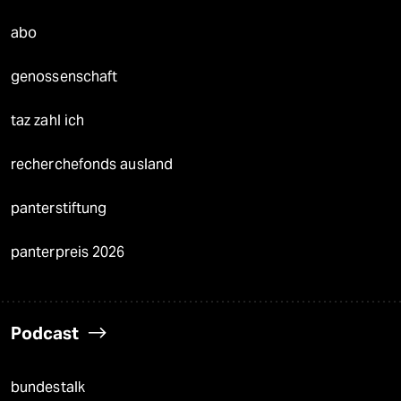
abo
genossenschaft
taz zahl ich
recherchefonds ausland
panterstiftung
panterpreis 2026
Podcast
bundestalk