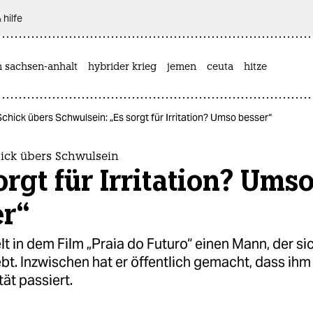
 hilfe
n sachsen-anhalt
hybrider krieg
jemen
ceuta
hitze
hick übers Schwulsein: „Es sorgt für Irritation? Umso besser“
ick übers Schwulsein
orgt für Irritation? Ums
er“
lt in dem Film „Praia do Futuro“ einen Mann, der sic
bt. Inzwischen hat er öffentlich gemacht, dass ih
tät passiert.