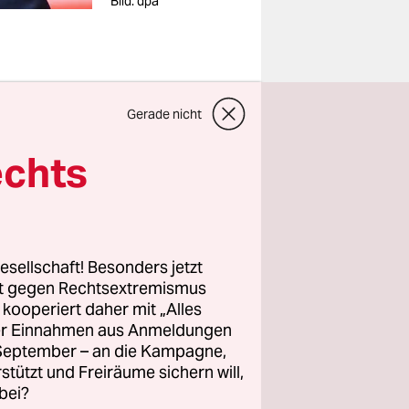
Bild: dpa
Gerade nicht
er sich in
echts
sschwimmer
?
esellschaft! Besonders jetzt
spielt habe.
rt gegen Rechtsextremismus
es im
z kooperiert daher mit „Alles
ller Einnahmen aus Anmeldungen
für wenig
. September – an die Kampagne,
 das Team.
rstützt und Freiräume sichern will,
 in einem
bei?