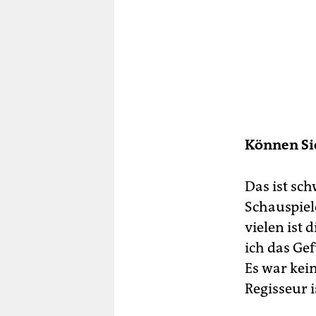
Können Sie
Das ist sc
Schauspiele
vielen ist d
ich das Gef
Es war kei
Regisseur i