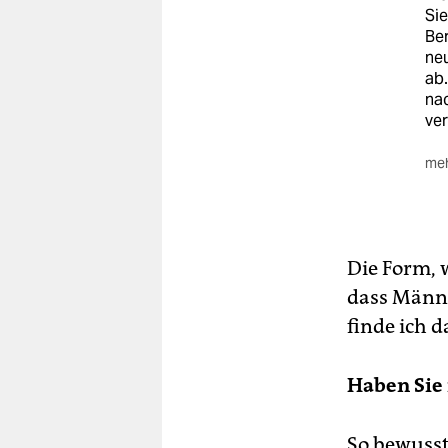
Sie
Ber
ne
ab.
nac
ver
meh
Reg
Bar
Die Form, 
dass Männe
finde ich 
Haben Sie 
So bewusst 