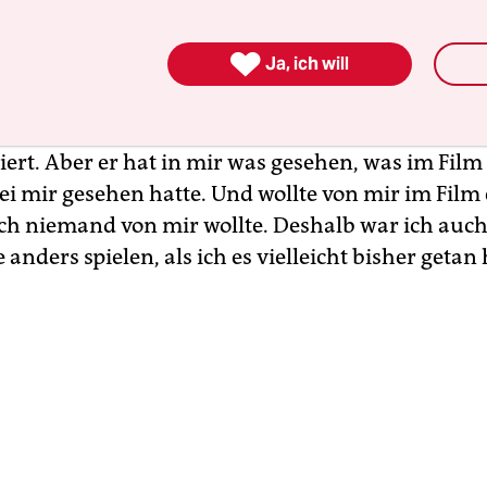
as er von einem will.

Ja, ich will
e denn der Regisseur Karim Aïnouz von Ihnen?
icht groß mit ihm darüber gesprochen, wir habe
rt. Aber er hat in mir was gesehen, was im Film
i mir gesehen hatte. Und wollte von mir im Film
ch niemand von mir wollte. Deshalb war ich auch 
anders spielen, als ich es vielleicht bisher getan