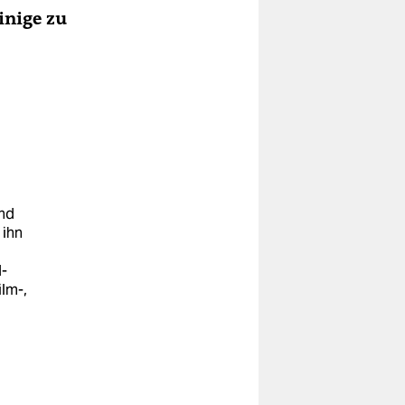
inige zu
und
 ihn
d-
ilm-,