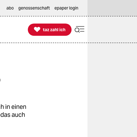
abo
genossenschaft
epaper login

taz zahl ich
taz zahl ich
o
h in einen
m das auch