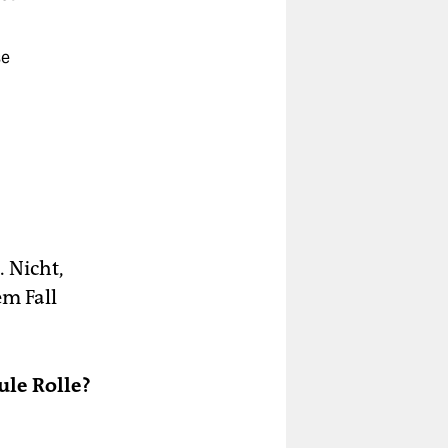
se
ta
 Nicht,
m Fall
ule Rolle?