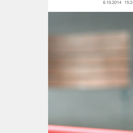
berlin
6.10.2014
15:2
nord
wahrheit
verlag
verlag
veranstaltungen
shop
fragen & hilfe
unterstützen
abo
genossenschaft