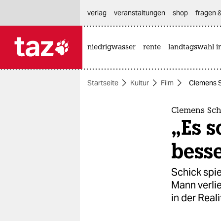
hautnavigation anspringen
hauptinhalt anspringen
footer anspringen
verlag
veranstaltungen
shop
fragen &
niedrigwasser
rente
landtagswahl i

taz zahl ich
taz zahl ich
Startseite
Kultur
Film
Clemens Sc
themen
politik
Clemens Sch
„Es s
öko
bess
gesellschaft
Schick spie
kultur
Mann verlie
in der Reali
sport