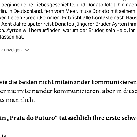
 beginnen eine Liebesgeschichte, und Donato folgt ihm nach
lin. In Deutschland, fern vom Meer, muss Donato mit seinem
uen Leben zurechtkommen. Er bricht alle Kontakte nach Hau
 Acht Jahre später reist Donatos jüngerer Bruder Ayrton ihm
h. Ayrton will herausfinden, warum der Bruder, sein Held, ihn
lassen hat.
r anzeigen
ie: Karim Aïnouz. Mit Wagner Moura, Clemens Schick, Jesui
bosa. Brasilien/Deutschland 2013, 106 Min.
wie die beiden nicht miteinander kommunizieren.
r nie miteinander kommunizieren, aber in diese
das männlich.
in „Praia do Futuro“ tatsächlich Ihre erste schw
ja.