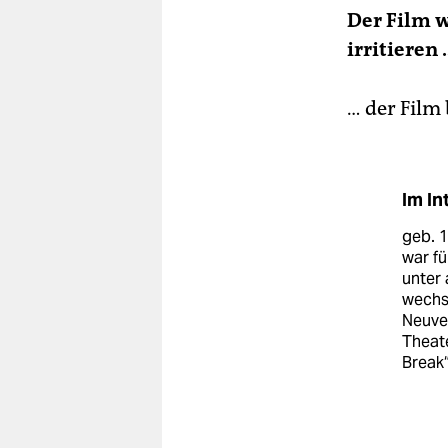
Der Film w
irritieren 
… der Film 
Im In
geb. 1
war f
unter
wechse
Neuver
Theate
Break“