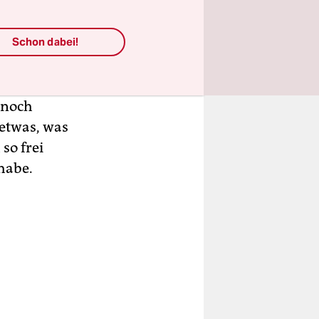
Schon dabei!
n anders
 noch
 etwas, was
so frei
 habe.