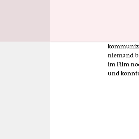
sieht und w
Was wollt
Ich habe n
kommunizie
niemand be
im Film no
und konnte 