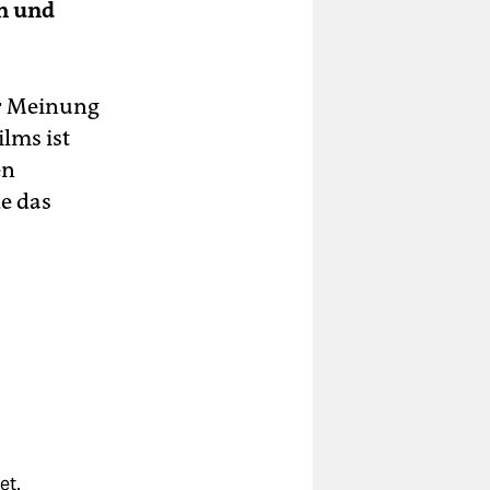
n und
er Meinung
lms ist
en
e das
et.