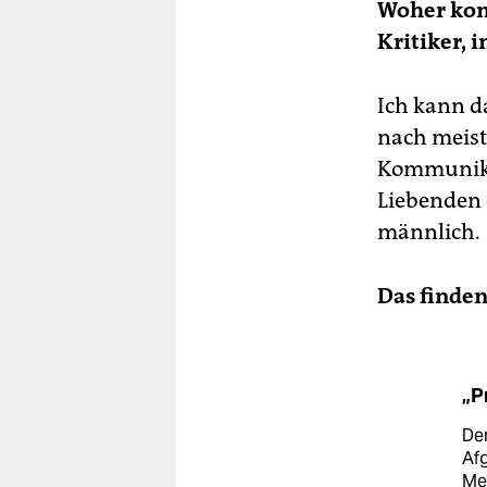
Woher kom
Kritiker, 
Ich kann d
nach meist
Kommunika
Liebenden 
männlich.
Das finden
„P
De
Afg
Mee