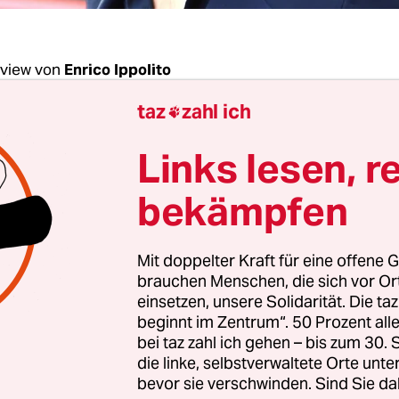
rview von
Enrico Ippolito
taz
zahl ich

chick, Sie spielen in „Praia do Futuro“ Konrad, d
Links lesen, r
 nach dem Tod seines Freundes in den Rettung
liebt. Ihnen ist dieser Film sehr wichtig. Wieso
bekämpfen
chick:
Zum einen war „Praia do Futuro“ die erste
Mit doppelter Kraft für eine offene G
ale Produktion, bei der ich eine so große Rolle ge
brauchen Menschen, die sich vor O
 wir sehr lange geprobt – zwei Monate. Das gibt 
einsetzen, unsere Solidarität. Die ta
beginnt im Zentrum“. 50 Prozent a
ss kaum, weil es nur funktioniert, wenn man da
bei taz zahl ich gehen – bis zum 30
rd, wie bei „Praia do Futuro“. Und dann natürlich
die linke, selbstverwaltete Orte unte
pieler ist man davon abhängig, was der Regisseur
bevor sie verschwinden. Sind Sie da