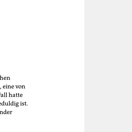
chen
, eine von
Fall hatte
duldig ist.
rnder