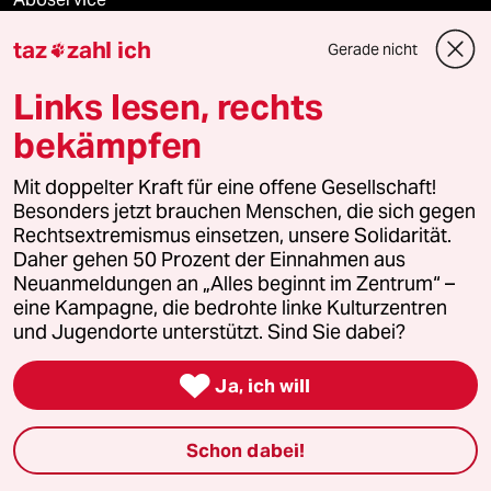
taz
zahl ich
Gerade nicht

ePaper Login
Links lesen, rechts
Downloads für Abonnierende
bekämpfen
Mit doppelter Kraft für eine offene Gesellschaft!
© 2026 taz Verlags und Vertriebs GmbH
Besonders jetzt brauchen Menschen, die sich gegen
Alle Rechte vorbehalten. Bei rechtlichen Fragen oder für Genehmigungen
Rechtsextremismus einsetzen, unsere Solidarität.
wenden Sie sich bitte an
lizenzen@taz.de
Daher gehen 50 Prozent der Einnahmen aus
Neuanmeldungen an „Alles beginnt im Zentrum“ –
eine Kampagne, die bedrohte linke Kulturzentren
Feedback
Redaktionsstatut
Kommune-Richtlinien
KI-
und Jugendorte unterstützt. Sind Sie dabei?
Leitlinie
Informant
Datenschutz
Impressum
AGB

Ja, ich will
Seitenwende
Einwilligungen widerrufen (Ads)
Schon dabei!