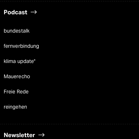
Podcast
bundestalk
fernverbindung
klima update°
Mauerecho
Freie Rede
reingehen
Newsletter