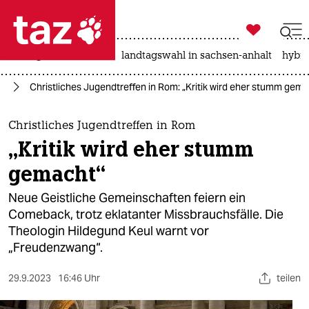

taz zahl ich
niedrigwasser
rente
landtagswahl in sachsen-anhalt
hybri

taz zahl ich
ag
Christliches Jugendtreffen in Rom: „Kritik wird eher stumm gem
taz zahl ich
themen
Christliches Jugendtreffen in Rom
„Kritik wird eher stumm
politik
gemacht“
öko
Neue Geistliche Gemeinschaften feiern ein
Comeback, trotz eklatanter Missbrauchsfälle. Die
gesellschaft
Theologin Hildegund Keul warnt vor
„Freudenzwang“.
kultur
sport
29.9.2023
16:46 Uhr
teilen