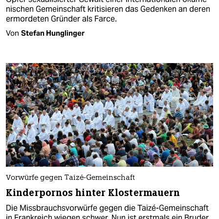
ni­schen Ge­mein­schaft kri­ti­sie­ren das Gedenken an deren
er­mor­de­ten Gründer als Farce.
Von
Stefan Hunglinger
Vorwürfe gegen Taizé-Gemeinschaft
Kinderpornos hinter Klostermauern
Die Missbrauchsvorwürfe gegen die Taizé-Gemeinschaft
in Frankreich wiegen schwer. Nun ist erstmals ein Bruder