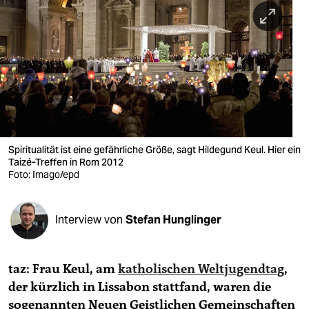
berlin
nord
wahrheit
verlag
verlag
veranstaltungen
Spiritualität ist eine gefährliche Größe, sagt Hildegund Keul. Hier ein
Taizé-Treffen in Rom 2012
Foto: Imago/epd
shop
fragen & hilfe
Interview von
Stefan Hunglinger
unterstützen
abo
taz: Frau Keul, am
katholischen Weltjugendtag
,
genossenschaft
der kürzlich in Lissabon stattfand, waren die
sogenannten Neuen Geistlichen Gemeinschaften