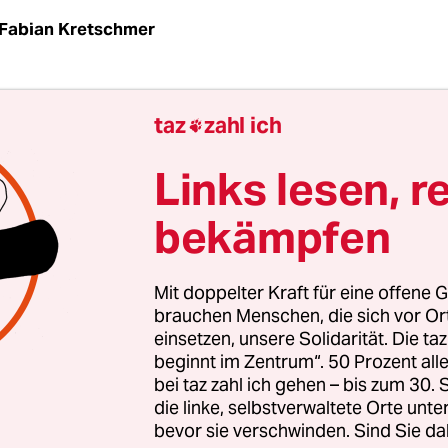
Fabian Kretschmer
g Dezember, keine zwei Monate vor
Beginn der
taz
zahl ich

n Spiele
, hat die internationale Eishockey-Födera
renden Gerüchte endgültig beiseite geräumt: Chi
Links lesen, r
ionalteam werde auf jeden Fall in Peking antret
bekämpfen
ie Behörde nach einem zweitägigen Treffen in Züri
die chinesischen Athleten ein Grund zur Freude is
n.
Mit doppelter Kraft für eine offene G
brauchen Menschen, die sich vor O
einsetzen, unsere Solidarität. Die ta
uf dem weltweit 32. Platz rangierende Team wird 
beginnt im Zentrum“. 50 Prozent a
esichts von Gegnern wie Kanada, den Vereinigte
bei taz zahl ich gehen – bis zum 30
hland sang- und klanglos untergehen. Alles and
die linke, selbstverwaltete Orte unte
iche Sensation.
bevor sie verschwinden. Sind Sie da