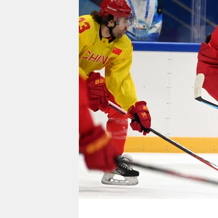
berlin
nord
wahrheit
verlag
verlag
veranstaltungen
shop
fragen & hilfe
unterstützen
abo
genossenschaft