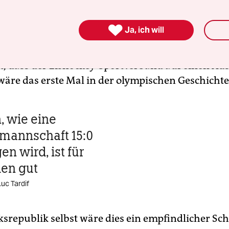
enießen die heimischen Teams seit jeher das Privi

Ja, ich will
ympischen Spielen auch ohne die obligatorische
ion anzutreten. Doch die Chinesen sind auf dem E
it, dass der Eishockey-Sportverband auf einen Au
 wäre das erste Mal in der olympischen Geschichte
, wie eine
mannschaft 15:0
n wird, ist für
en gut
Luc Tardif
lksrepublik selbst wäre dies ein empfindlicher Sc