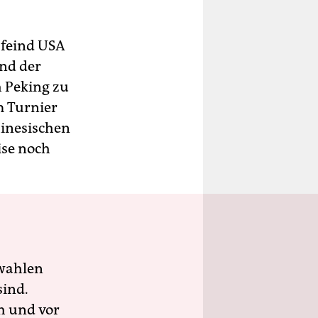
zfeind USA
und der
h Peking zu
m Turnier
hinesischen
ise noch
wahlen
sind.
h und vor