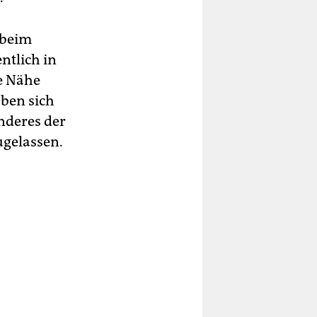
 beim
entlich in
e Nähe
ben sich
nderes der
ugelassen.