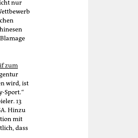
icht nur
 Wettbewerb
ichen
Chinesen
 Blamage
dif zum
agentur
 wird, ist
y-Sport.“
eler. 13
SA. Hinzu
tion mit
tlich, dass
.