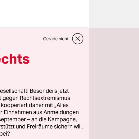
Gerade nicht
tion (IIHF)
nas
echts
en dürfen,
ch. Ob dies
t, bleibt
esellschaft! Besonders jetzt
rt gegen Rechtsextremismus
z kooperiert daher mit „Alles
in seiner
ller Einnahmen aus Anmeldungen
n Staaten
. September – an die Kampagne,
ere wäre
rstützt und Freiräume sichern will,
bei?