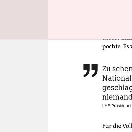
Natürlich g
„ihren“ Ol
Qualifikat
derart unf
pochte. Es
Zu sehen

National
geschlage
niemand
IIHF-Präsident 
Für die Vo