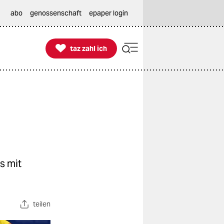
abo
genossenschaft
epaper login

taz zahl ich
taz zahl ich
s mit
teilen