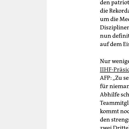
den patrio
die Rekord
um die Med
Disziplinen
nun defin
auf dem Eis
Nur wenig
IIHF-Präsi
AFP: „Zu s
für nieman
Abhilfe sc
Teammitgli
kommt noch
den strengs
zwei Dritt