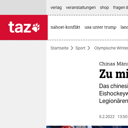
hautnavigation anspringen
hauptinhalt anspringen
footer anspringen
verlag
veranstaltungen
shop
fragen &
nahost-konflikt
usa unter trump
lan

taz zahl ich
taz zahl ich
Startseite
Sport
Olympische Winter
themen
politik
Chinas Män
Zu m
öko
Das chines
gesellschaft
Eishockeyw
Legionären
kultur
sport
9.2.2022
13:50