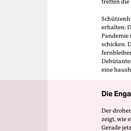
treffen di
Schützenhi
erhalten: 
Pandemie i
schicken. 
fernbleibe
Debütanten
eine haush
Die Enga
Der drohe
zeigt, wie
Gerade jet