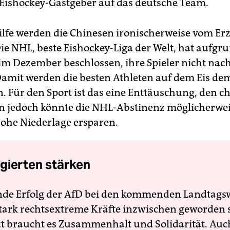
e Eishockey-Gastgeber auf das deutsche Team.
lfe werden die Chinesen ironischerweise vom Er
Die NHL, beste Eishockey-Liga der Welt, hat aufgr
m Dezember beschlossen, ihre Spieler nicht nac
Damit werden die besten Athleten auf dem Eis de
n. Für den Sport ist das eine Enttäuschung, den c
 jedoch könnte die NHL-Abstinenz möglicherwe
ohe Niederlage ersparen.
gierten stärken
nde Erfolg der AfD bei den kommenden Landtags
 stark rechtsextreme Kräfte inzwischen geworden 
zt braucht es Zusammenhalt und Solidarität. Auc