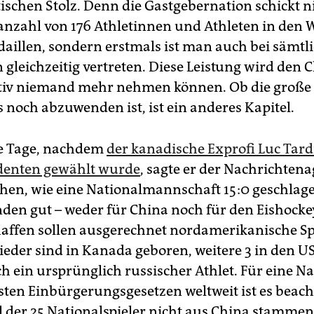
tischen Stolz. Denn die Gastgebernation schickt n
anzahl von 176 Athletinnen und Athleten in den
aillen, sondern erstmals ist man auch bei sämtl
 gleichzeitig vertreten. Diese Leistung wird den 
itiv niemand mehr nehmen können. Ob die große
 noch abzuwenden ist, ist ein anderes Kapitel.
e Tage, nachdem
der kanadische Exprofi Luc Tar
denten gewählt wurde
, sagte er der Nachrichten
ehen, wie eine Nationalmannschaft 15:0 geschlagen
den gut – weder für China noch für den Eishocke
haffen sollen ausgerechnet nordamerikanische Spi
eder sind in Kanada geboren, weitere 3 in den U
 ein ursprünglich russischer Athlet. Für eine Na
ten Ein­bür­ger­ungs­gesetzen weltweit ist es beach
el der 25 Nationalspieler nicht aus China stammen