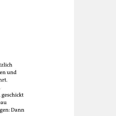
tzlich
sen und
hrt.
n
 geschickt
eau
igen: Dann