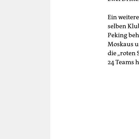
Ein weiter
selben Klub
Peking beh
Moskaus um
die „roten
24 Teams ha