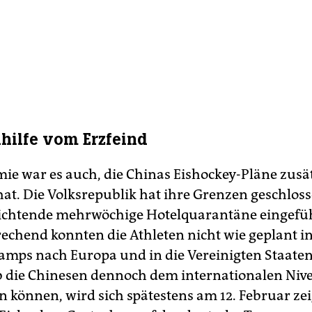
hilfe vom Erzfeind
ie war es auch, die Chinas Eishockey-Pläne zusä
hat. Die Volksrepublik hat ihre Grenzen geschlos
ichtende mehrwöchige Ho­tel­qua­ran­täne eingefü
chend konnten die Athleten nicht wie geplant i
amps nach Europa und in die Vereinigten Staaten
 die Chinesen dennoch dem internationalen Niv
n können, wird sich spätestens am 12. Februar ze