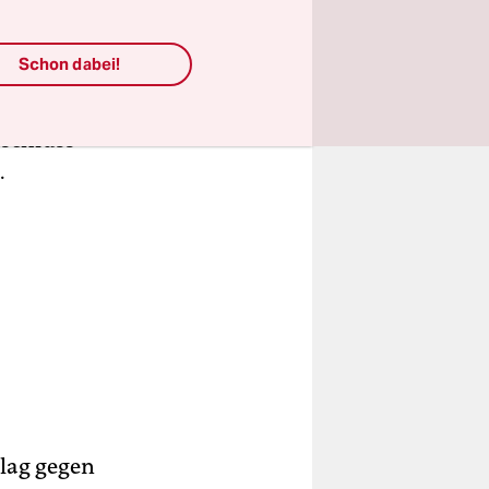
leg, bei
Schon dabei!
is bislang
sschluss
.
hlag gegen