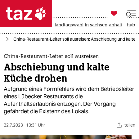

taz zahl ich
niedrigwasser
rente
landtagswahl in sachsen-anhalt
hybri

taz zahl ich
nd
China-Restaurant-Leiter soll ausreisen: Abschiebung und kalte
taz zahl ich
themen
China-Restaurant-Leiter soll ausreisen
Abschiebung und kalte
politik
Küche drohen
öko
Aufgrund eines Formfehlers wird dem Betriebsleiter
eines Lübecker Restaurants die
gesellschaft
Aufenthaltserlaubnis entzogen. Der Vorgang
gefährdet die Existenz des Lokals.
kultur
sport
22.7.2023
13:31 Uhr
teilen