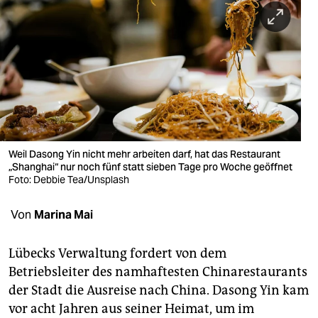
berlin
nord
wahrheit
verlag
verlag
veranstaltungen
Weil Dasong Yin nicht mehr arbeiten darf, hat das Restaurant
„Shanghai“ nur noch fünf statt sieben Tage pro Woche geöffnet
Foto: Debbie Tea/Unsplash
shop
fragen & hilfe
Von
Marina Mai
unterstützen
Lübecks Verwaltung fordert von dem
abo
Betriebsleiter des namhaftesten Chinarestaurants
der Stadt die Ausreise nach China. Dasong Yin kam
genossenschaft
vor acht Jahren aus seiner Heimat, um im