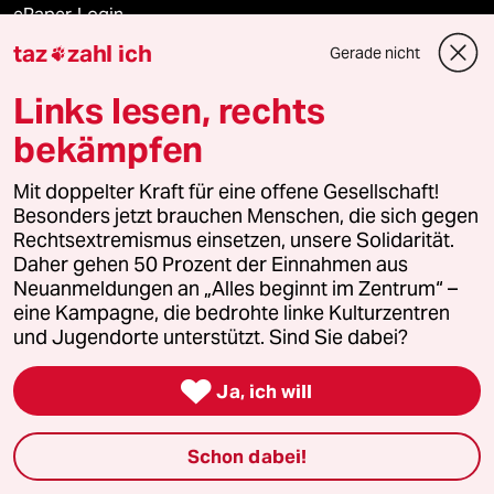
ePaper Login
taz
zahl ich
Gerade nicht

Downloads für Abonnierende
Links lesen, rechts
bekämpfen
© 2026 taz Verlags und Vertriebs GmbH
Mit doppelter Kraft für eine offene Gesellschaft!
Alle Rechte vorbehalten. Bei rechtlichen Fragen oder für Genehmigungen
wenden Sie sich bitte an
lizenzen@taz.de
Besonders jetzt brauchen Menschen, die sich gegen
Rechtsextremismus einsetzen, unsere Solidarität.
Daher gehen 50 Prozent der Einnahmen aus
Feedback
Redaktionsstatut
Kommune-Richtlinien
KI-
Neuanmeldungen an „Alles beginnt im Zentrum“ –
eine Kampagne, die bedrohte linke Kulturzentren
Leitlinie
Informant
Datenschutz
Impressum
AGB
und Jugendorte unterstützt. Sind Sie dabei?
Seitenwende
Einwilligungen widerrufen (Ads)

Ja, ich will
Schon dabei!