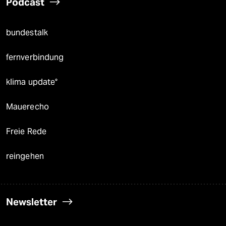
Podcast
bundestalk
fernverbindung
klima update°
Mauerecho
Freie Rede
reingehen
Newsletter