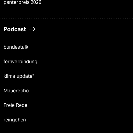
panterpreis 2026
Podcast
bundestalk
fernverbindung
klima update°
Mauerecho
Freie Rede
reingehen