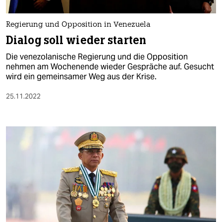
berlin
nord
Regierung und Opposition in Venezuela
Dialog soll wieder starten
wahrheit
Die venezolanische Regierung und die Opposition
verlag
nehmen am Wochenende wieder Gespräche auf. Gesucht
wird ein gemeinsamer Weg aus der Krise.
verlag
25.11.2022
veranstaltungen
shop
fragen & hilfe
unterstützen
abo
genossenschaft