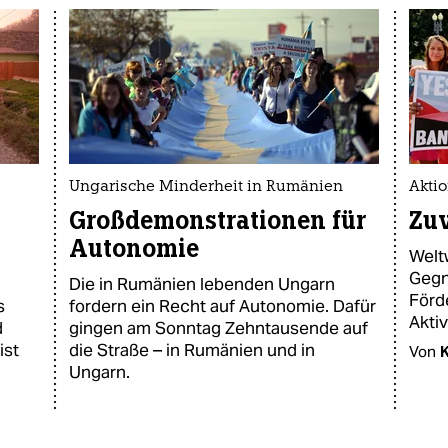
Ungarische Minderheit in Rumänien
Akti
Großdemonstrationen für
Zuv
Autonomie
Welt
Gegn
Die in Rumänien lebenden Ungarn
Förd
s
fordern ein Recht auf Autonomie. Dafür
Akti
d
gingen am Sonntag Zehntausende auf
ist
die Straße – in Rumänien und in
Von
K
Ungarn.