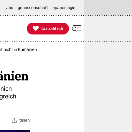
abo
genossenschaft
epaper login

taz zahl ich
taz zahl ich
t nicht in Rumänien
änien
änien
lgreich
teilen