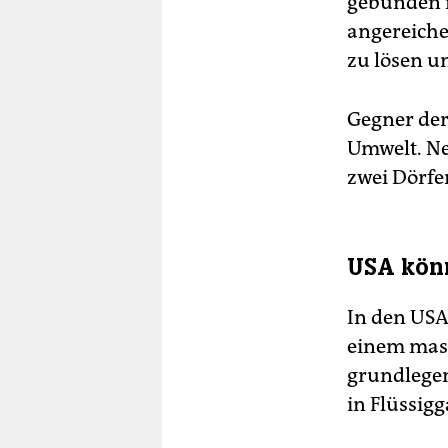
gebunden i
angereiche
zu lösen u
Gegner der
Umwelt. Ne
zwei Dörfe
USA könn
In den USA
einem mass
grundlegen
in Flüssig