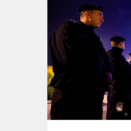
berlin
nord
wahrheit
verlag
verlag
veranstaltungen
shop
fragen & hilfe
unterstützen
abo
genossenschaft