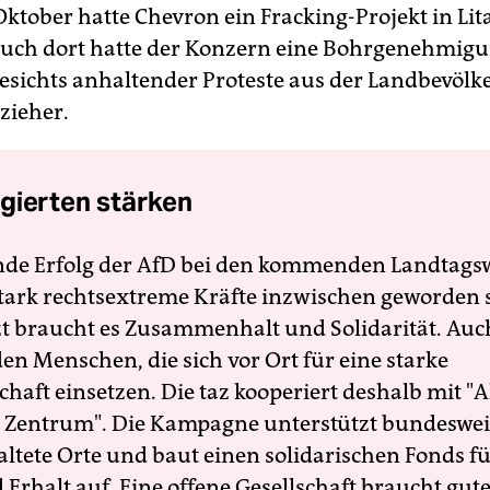
Oktober hatte Chevron ein Fracking-Projekt in Li
.auch dort hatte der Konzern eine Bohrgenehmig
esichts anhaltender Proteste aus der Landbevöl
zieher.
gierten stärken
nde Erfolg der AfD bei den kommenden Landtags
 stark rechtsextreme Kräfte inzwischen geworden 
zt braucht es Zusammenhalt und Solidarität. Auc
en Menschen, die sich vor Ort für eine starke
schaft einsetzen. Die taz kooperiert deshalb mit "A
 Zentrum". Die Kampagne unterstützt bundesweit
altete Orte und baut einen solidarischen Fonds f
Erhalt auf. Eine offene Gesellschaft braucht gute