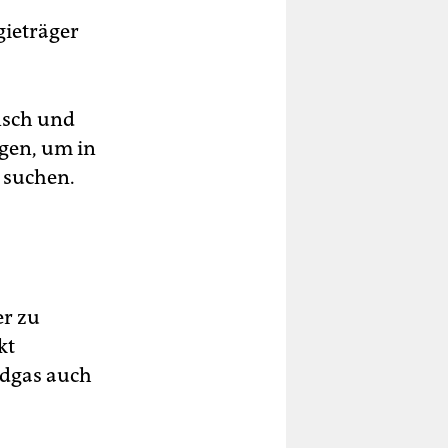
gieträger
nsch und
gen, um in
 suchen.
er zu
kt
rdgas auch