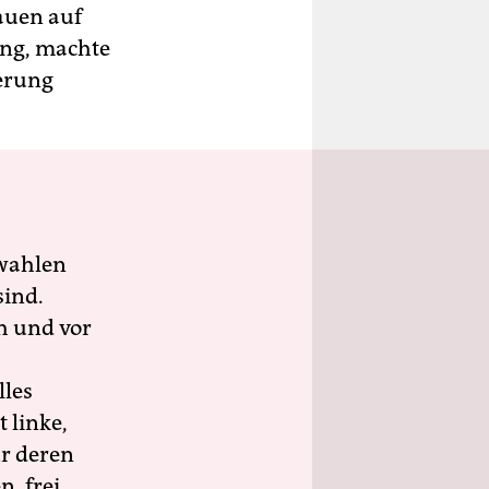
tauen auf
ung, machte
kerung
wahlen
sind.
h und vor
lles
 linke,
ür deren
n, frei