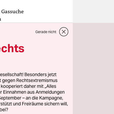
e Gassuche
m
en in einer
Gerade nicht
n reagierte
in der
echts
eplant
ungen nach
esellschaft! Besonders jetzt
 von
rt gegen Rechtsextremismus
 eine
z kooperiert daher mit „Alles
ller Einnahmen aus Anmeldungen
esti eine
. September – an die Kampagne,
 die
rstützt und Freiräume sichern will,
bei?