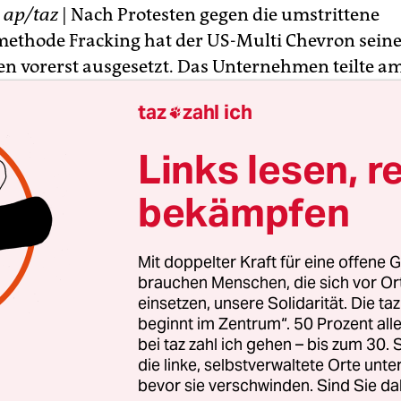
T
ap/taz
| Nach Protesten gegen die umstrittene
ethode Fracking hat der US-Multi Chevron sein
n vorerst ausgesetzt. Das Unternehmen teilte a
mit, seine Priorität sei gewesen, "diese Aktivität
taz
zahl ich

nd umweltfreundlichen Art" zu betreiben. Chevro
die Proteste vom Vortag, an denen sich Hunderte 
Links lesen, r
 Bukarest und auf dem Feld, wo die Bohrungen g
iligten.
bekämpfen
nterstrich der Konzern, eine Erlaubnis für Bohr
Mit doppelter Kraft für eine offene G
s für den Ort Pungesti 250 Kilometer nordöstlich
brauchen Menschen, die sich vor O
u haben. Die Demonstranten hatten am Mittwoch
einsetzen, unsere Solidarität. Die ta
beginnt im Zentrum“. 50 Prozent a
ckiert und rund um das geplante Bohrfeld in Pung
bei taz zahl ich gehen – bis zum 30
te gebildet. Die Polizei schritt ein und beendete
die linke, selbstverwaltete Orte unte
bevor sie verschwinden. Sind Sie da