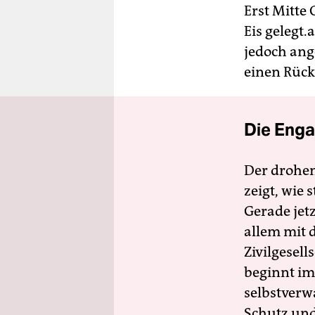
Erst Mitte 
Eis gelegt
jedoch ang
einen Rück
Die Enga
Der drohe
zeigt, wie
Gerade jet
allem mit d
Zivilgesell
beginnt im
selbstverw
Schutz und 