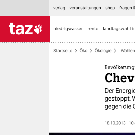
hautnavigation anspringen
hauptinhalt anspringen
footer anspringen
verlag
veranstaltungen
shop
fragen &
niedrigwasser
rente
landtagswahl i

taz zahl ich
taz zahl ich
Startseite
Öko
Ökologie
Wahlen
themen
politik
Bevölkerung
Chevr
öko
Der Energi
gesellschaft
gestoppt. W
gegen die 
kultur
sport
18.10.2013
10: