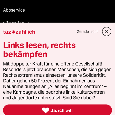
Aboservice
ePaper Login
taz
zahl ich
Gerade nicht

Downloads für Abonnierende
Links lesen, rechts
bekämpfen
© 2026 taz Verlags und Vertriebs GmbH
Mit doppelter Kraft für eine offene Gesellschaft!
Alle Rechte vorbehalten. Bei rechtlichen Fragen oder für Genehmigungen
wenden Sie sich bitte an
lizenzen@taz.de
Besonders jetzt brauchen Menschen, die sich gegen
Rechtsextremismus einsetzen, unsere Solidarität.
Daher gehen 50 Prozent der Einnahmen aus
Feedback
Redaktionsstatut
Kommune-Richtlinien
KI-
Neuanmeldungen an „Alles beginnt im Zentrum“ –
eine Kampagne, die bedrohte linke Kulturzentren
Leitlinie
Informant
Datenschutz
Impressum
AGB
und Jugendorte unterstützt. Sind Sie dabei?
Seitenwende
Einwilligungen widerrufen (Ads)

Ja, ich will