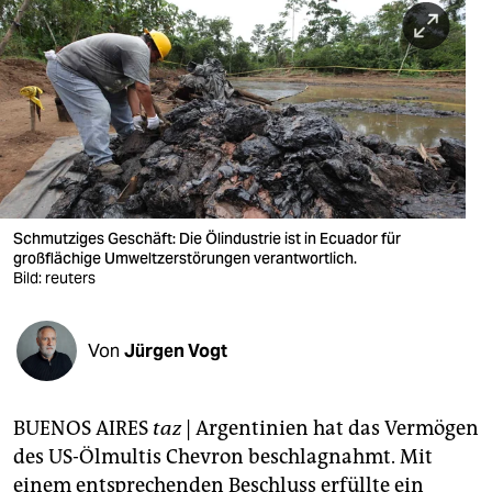
berlin
nord
wahrheit
verlag
verlag
veranstaltungen
Schmutziges Geschäft: Die Ölindustrie ist in Ecuador für
großflächige Umweltzerstörungen verantwortlich.
shop
Bild: reuters
fragen & hilfe
Von
Jürgen Vogt
unterstützen
abo
BUENOS AIRES
taz
| Argentinien hat das Vermögen
genossenschaft
des US-Ölmultis Chevron beschlagnahmt. Mit
einem entsprechenden Beschluss erfüllte ein