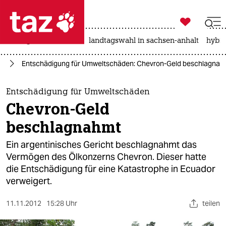

taz zahl ich
niedrigwasser
rente
landtagswahl in sachsen-anhalt
hybri

taz zahl ich
ie
Entschädigung für Umweltschäden: Chevron-Geld beschlagnah
taz zahl ich
themen
Entschädigung für Umweltschäden
Chevron-Geld
politik
beschlagnahmt
öko
Ein argentinisches Gericht beschlagnahmt das
Vermögen des Ölkonzerns Chevron. Dieser hatte
gesellschaft
die Entschädigung für eine Katastrophe in Ecuador
verweigert.
kultur
sport
11.11.2012
15:28 Uhr
teilen