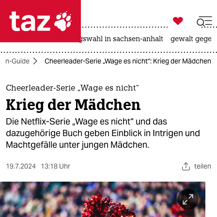

taz zahl ich
hitze
surfen
landtagswahl in sachsen-anhalt
gewalt gegen

taz zahl ich
ien-Guide
Cheerleader-Serie „Wage es nicht“: Krieg der Mädchen
taz zahl ich
themen
Cheerleader-Serie „Wage es nicht“
Krieg der Mädchen
politik
Die Netflix-Serie „Wage es nicht“ und das
öko
dazugehörige Buch geben Einblick in Intrigen und
Machtgefälle unter jungen Mädchen.
gesellschaft
19.7.2024
13:18 Uhr
teilen
kultur
sport