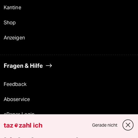
Kantine
Shop
Anzeigen
Fragen & Hilfe
Feedback
Aboservice
ePaper Login
taz
zahl ich
Gerade nicht

Downloads für Abonnierende