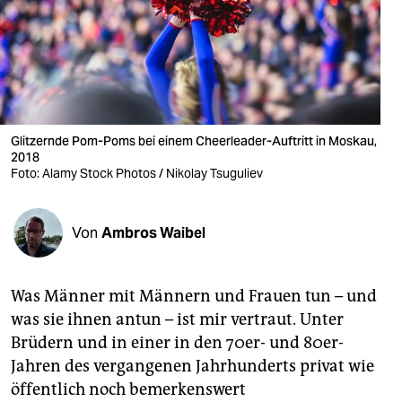
berlin
nord
wahrheit
verlag
Glitzernde Pom-Poms bei einem Cheerleader-Auftritt in Moskau,
verlag
2018
Foto: Alamy Stock Photos / Nikolay Tsuguliev
veranstaltungen
shop
Von
Ambros Waibel
fragen & hilfe
Was Männer mit Männern und Frauen tun – und
unterstützen
was sie ihnen antun – ist mir vertraut. Unter
abo
Brüdern und in einer in den 70er- und 80er-
Jahren des vergangenen Jahrhunderts privat wie
genossenschaft
öffentlich noch bemerkenswert