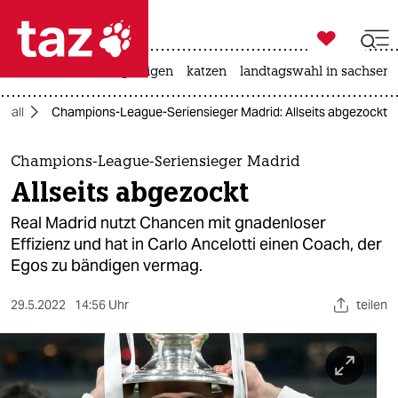

taz zahl ich
ceuta
hitze
bergsteigen
katzen
landtagswahl in sachsen-

taz zahl ich
ßball
Champions-League-Seriensieger Madrid: Allseits abgezockt
taz zahl ich
themen
Champions-League-Seriensieger Madrid
Allseits abgezockt
politik
Real Madrid nutzt Chancen mit gnadenloser
öko
Effizienz und hat in Carlo Ancelotti einen Coach, der
Egos zu bändigen vermag.
gesellschaft
29.5.2022
14:56 Uhr
teilen
kultur
sport