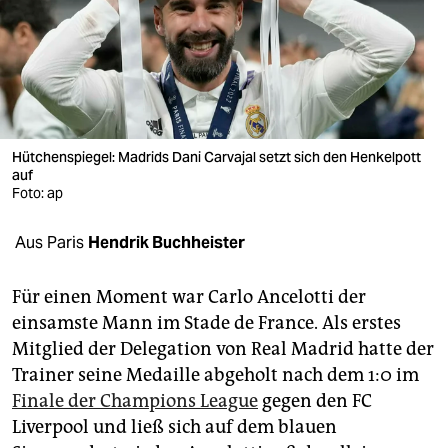
berlin
nord
wahrheit
verlag
Hütchenspiegel: Madrids Dani Carvajal setzt sich den Henkelpott
auf
verlag
Foto: ap
veranstaltungen
Aus Paris
Hendrik Buchheister
shop
fragen & hilfe
Für einen Moment war Carlo Ancelotti der
einsamste Mann im Stade de France. Als erstes
unterstützen
Mitglied der Delegation von Real Madrid hatte der
Trainer seine Medaille abgeholt nach dem 1:0 im
abo
Finale der Champions League
gegen den FC
genossenschaft
Liverpool und ließ sich auf dem blauen