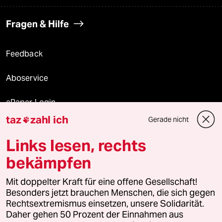
Fragen & Hilfe
Feedback
Aboservice
ePaper Login
taz
zahl ich
Gerade nicht

Downloads für Abonnierende
Links lesen, rechts
bekämpfen
© 2026 taz Verlags und Vertriebs GmbH
Mit doppelter Kraft für eine offene Gesellschaft!
Alle Rechte vorbehalten. Bei rechtlichen Fragen oder für Genehmigungen
wenden Sie sich bitte an
lizenzen@taz.de
Besonders jetzt brauchen Menschen, die sich gegen
Rechtsextremismus einsetzen, unsere Solidarität.
Daher gehen 50 Prozent der Einnahmen aus
Feedback
Redaktionsstatut
Kommune-Richtlinien
KI-