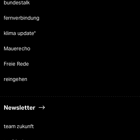
bundestalk
fernverbindung
klima update°
Mauerecho
Freie Rede
reingehen
Newsletter
team zukunft