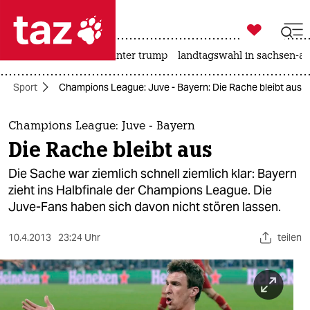

taz zahl ich
nahost-konflikt
usa unter trump
landtagswahl in sachsen-an

taz zahl ich
Sport
Champions League: Juve - Bayern: Die Rache bleibt aus
taz zahl ich
themen
Champions League: Juve - Bayern
Die Rache bleibt aus
politik
Die Sache war ziemlich schnell ziemlich klar: Bayern
öko
zieht ins Halbfinale der Champions League. Die
Juve-Fans haben sich davon nicht stören lassen.
gesellschaft
10.4.2013
23:24 Uhr
teilen
kultur
sport