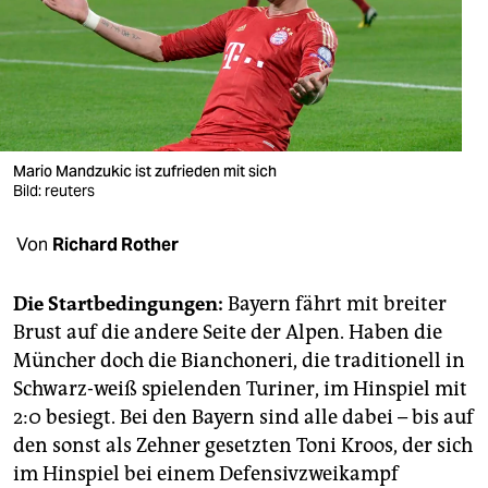
berlin
nord
wahrheit
verlag
Mario Mandzukic ist zufrieden mit sich
verlag
Bild: reuters
veranstaltungen
Von
Richard Rother
shop
Die Startbedingungen:
Bayern fährt mit breiter
fragen & hilfe
Brust auf die andere Seite der Alpen. Haben die
Müncher doch die Bianchoneri, die traditionell in
unterstützen
Schwarz-weiß spielenden Turiner, im Hinspiel mit
abo
2:0 besiegt. Bei den Bayern sind alle dabei – bis auf
den sonst als Zehner gesetzten Toni Kroos, der sich
genossenschaft
im Hinspiel bei einem Defensivzweikampf