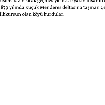
mişler. Yazın sıcak geçmesiyle 100'e yakın insanın
1879 yılında Küçük Menderes deltasına taşınan Çe
 İlkkurşun olan köyü kurdular.