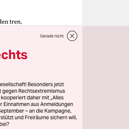
en tren,
lik
Gerade nicht
r. 21
dan zorla
echts
879 yılında
ç tepenin
esellschaft! Besonders jetzt
yor. Her
rt gegen Rechtsextremismus
n, eski
z kooperiert daher mit „Alles
ller Einnahmen aus Anmeldungen
 başlamış.
. September – an die Kampagne,
ni
rstützt und Freiräume sichern will,
nı, doğanın
bei?