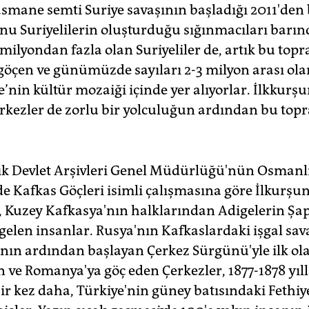
asmane semti Suriye savaşının başladığı 2011'den 
u Suriyelilerin oluşturduğu sığınmacıları barınd
 milyondan fazla olan Suriyeliler de, artık bu topr
 göçen ve günümüzde sayıları 2-3 milyon arası ola
e’nin kültür mozaiği içinde yer alıyorlar. İlkkurş
rkezler de zorlu bir yolculuğun ardından bu top
k Devlet Arşivleri Genel Müdürlüğü'nün Osmanl
de Kafkas Göçleri isimli çalışmasına göre İlkurşu
, Kuzey Kafkasya'nın halklarından Adigelerin Şa
elen insanlar. Rusya'nın Kafkaslardaki işgal sav
ın ardından başlayan Çerkez Sürgünü'yle ilk ol
 ve Romanya'ya göç eden Çerkezler, 1877-1878 yıl
bir kez daha, Türkiye'nin güney batısındaki Fethiy