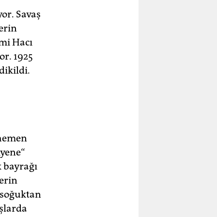
or. Savaş
erin
smi Hacı
or. 1925
ikildi.
 hemen
iyene“
k bayrağı
lerin
, soğuktan
aşlarda