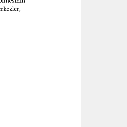
 ölmesinin
rkezler,