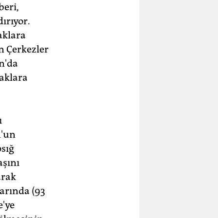
beri,
ırıyor.
aklara
n Çerkezler
un'da
raklara
ı
n'un
psığ
aşını
arak
larında (93
e'ye