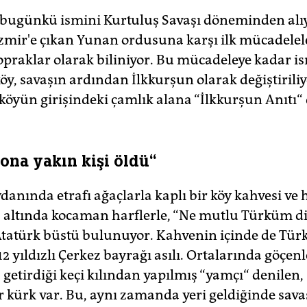
 bugünkü ismini Kurtuluş Savaşı döneminden alıy
İzmir'e çıkan Yunan ordusuna karşı ilk mücadelel
topraklar olarak biliniyor. Bu mücadeleye kadar i
köy, savaşın ardından İlkkurşun olarak değiştiriliy
köyün girişindeki çamlık alana “İlkkurşun Anıtı“ d
yona yakın kişi öldü“
anında etrafı ağaçlarla kaplı bir köy kahvesi ve
, altında kocaman harflerle, “Ne mutlu Türküm d
Atatürk büstü bulunuyor. Kahvenin içinde de Tür
e 12 yıldızlı Çerkez bayrağı asılı. Ortalarında göçen
 getirdiği keçi kılından yapılmış “yamçı“ denilen
r kürk var. Bu, aynı zamanda yeri geldiğinde sav