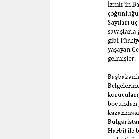
İzmir’in B
çoğunluğun
Sayıları üç
savaşlarla
gibi Türkiy
yaşayan Çe
gelmişler.
Başbakanlı
Belgelerin
kurucuları
boyundan g
kazanmasın
Bulgaristan
Harbi) ile 