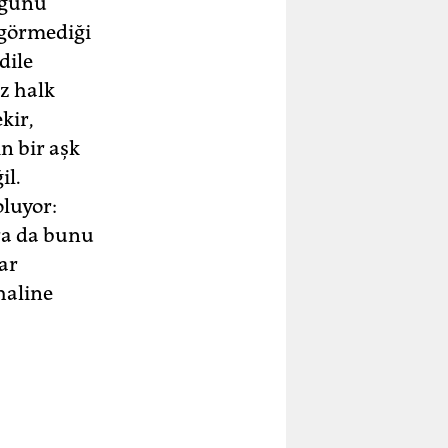
uğunu
 görmediği
dile
ez halk
kir,
n bir aşk
il.
oluyor:
nra da bunu
ar
haline