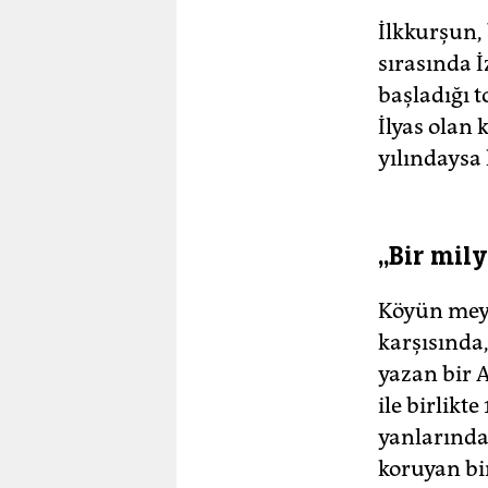
İlkkurşun,
sırasında 
başladığı 
İlyas olan 
yılındaysa 
„Bir mil
Köyün meyd
karşısında
yazan bir 
ile birlikt
yanlarında
koruyan bi