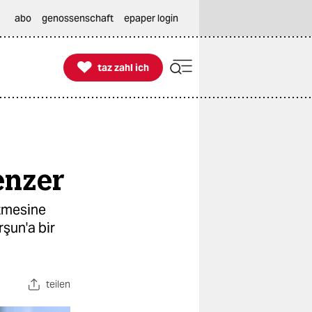
abo
genossenschaft
epaper login

taz zahl ich
taz zahl ich
enzer
etmesine
şun'a bir
teilen