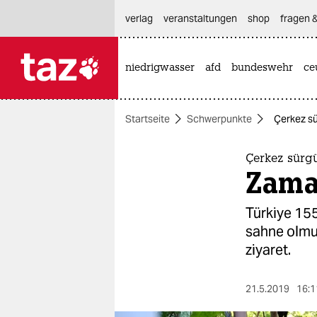
hautnavigation anspringen
hauptinhalt anspringen
footer anspringen
verlag
veranstaltungen
shop
fragen &
niedrigwasser
afd
bundeswehr
ce

taz zahl ich
taz zahl ich
Startseite
Schwerpunkte
Çerkez sü
themen
politik
Çerkez sürgü
Zaman
öko
Türkiye 155
gesellschaft
sahne olmuş
ziyaret.
kultur
sport
21.5.2019
16:1