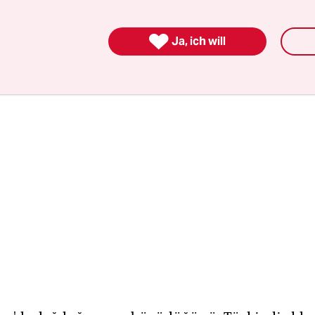
kta tuttuğunu söylüyor. „Daha gencim“ derken gü
Buralarda kimse 90’ından önce ölmez.“

Ja, ich will