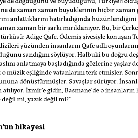
iye'de doğduğunu ve büyüdüğünü, Türkiyeli old
Yine de zaman zaman büyüklerinin hiçbir zaman
ını anlattıklarını hatırladığında hüzünlendiğini 
Zaman zaman bir şarkı mırıldanıyor. Bu, bir Çerk
ürküsü: Adige Qafe. Ödemiş şivesiyle konuşan Te
dizileri yüzünden insanların Qafe adlı oyunlarını
lduğunu sandığını söylüyor. Halbuki bu doğru değ
aslını anlatmaya başladığında gözlerine yaşlar d
z o müzik eşliğinde vatanlarını terk etmişler. So
yununa dönüştürmüşler. Savaşlar sürüyor. İnsanl
atılıyor. İzmir’e gidin, Basmane'de o insanların 
 değil mi, yazık değil mi?“
n'un hikayesi