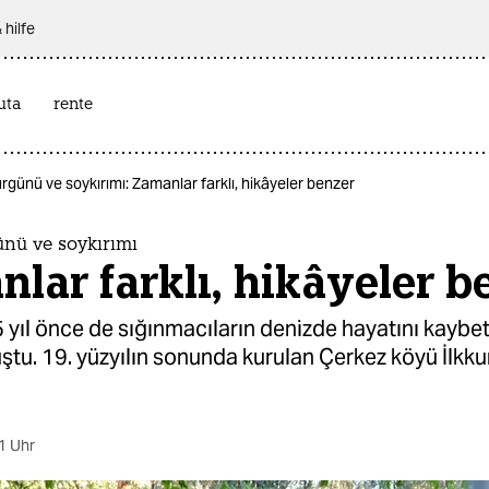
 hilfe
uta
rente
rgünü ve soykırımı: Zamanlar farklı, hikâyeler benzer
nü ve soykırımı
lar farklı, hikâyeler b
 yıl önce de sığınmacıların denizde hayatını kayb
tu. 19. yüzyılın sonunda kurulan Çerkez köyü İlkkur
1 Uhr