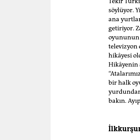
Tekir Türk
söylüyor. 
ana yurtlar
getiriyor. 
oyununun t
televizyon 
hikâyesi o
Hikâyenin 
“Atalarımı
bir halk o
yurdundan 
bakın. Ayıp
İlkkurşu