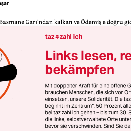
aşar
 Basmane Garı’ndan kalkan ve Ödemiş'e doğru gid
ları ve üzüm bahçeleri arasından yapılan iki saat
taz
zahl ich

 ardından bir Çerkez köyü olan İlkkurşun'a varıyo
 tarihinde Çarlık Rusyası tarafından toprakların
Links lesen, r
en Çerkezler, Anadolu'ya gelmelerinin ardından 1
urmuş.
bekämpfen
n çıkınca çam ormanları içerisinden giden yol, ü
Mit doppelter Kraft für eine offene G
urulmuş köyün daracık, tertemiz sokaklarına çıkı
brauchen Menschen, die sich vor O
e has çiçek bahçesi var. Baharla birlikte saksıları
einsetzen, unsere Solidarität. Die ta
beginnt im Zentrum“. 50 Prozent a
, tencerelerin içindeki renk renk çiçekler açmaya
bei taz zahl ich gehen – bis zum 30
ir, bahçesinde saksıların toprağını değiştirip, ye
die linke, selbstverwaltete Orte unte
eyaz duvarın dibine diziyor. Bunu her yıl yaptığı
bevor sie verschwinden. Sind Sie da