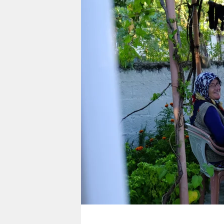
berlin
nord
wahrheit
verlag
verlag
veranstaltungen
shop
fragen & hilfe
unterstützen
abo
genossenschaft