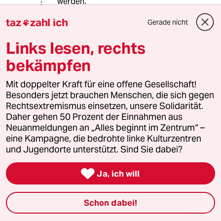
werden.
Lobbyismus egal in welcher Form hat
taz
zahl ich
Gerade nicht
in der Schule nichts zu suchen. Ich

glaube Kretschmann wäre dieser
Links lesen, rechts
Fehler nicht passiert, er kennt aus der
Vergangenheit sehr gut die teils
bekämpfen
extremen Forderungen aus einigen B-
W. Verbänden. Desshalb war es gar
Mit doppelter Kraft für eine offene Gesellschaft!
nicht so schlecht, dass es Kritik gab.
Besonders jetzt brauchen Menschen, die sich gegen
Dass allerdings viele Betroffene so
Rechtsextremismus einsetzen, unsere Solidarität.
beleidigt wurden bedauere ich sehr.
Daher gehen 50 Prozent der Einnahmen aus
Neuanmeldungen an „Alles beginnt im Zentrum“ –
eine Kampagne, die bedrohte linke Kulturzentren
Verfassung
V
und Jugendorte unterstützt. Sind Sie dabei?
30.01.2014
,
11:05 Uhr

Ja, ich will
@der Kaiser ist aber nackt:
Ein verbeamteter Lehrer ist dem
Grundgesetz verpflichtet. Wenn er
Schon dabei!
aus einer religiösen Interpretation
heraus, die Bibel höher einordnet, als