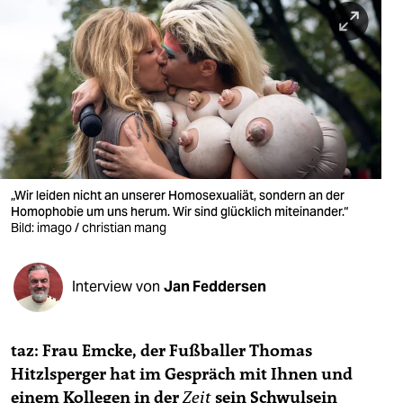
berlin
nord
wahrheit
verlag
verlag
veranstaltungen
„Wir leiden nicht an unserer Homosexualiät, sondern an der
Homophobie um uns herum. Wir sind glücklich miteinander.“
Bild: imago / christian mang
shop
fragen & hilfe
Interview von
Jan Feddersen
unterstützen
abo
taz: Frau Emcke, der Fußballer Thomas
genossenschaft
Hitzlsperger hat im Gespräch mit Ihnen und
einem Kollegen in der
Zeit
sein Schwulsein