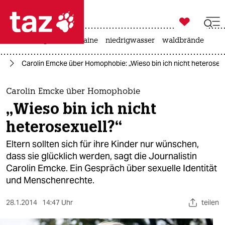

taz zahl ich
hitze
krieg in der ukraine
niedrigwasser
waldbrände

taz zahl ich
ag
Carolin Emcke über Homophobie: „Wieso bin ich nicht heterosexu
taz zahl ich
themen
Carolin Emcke über Homophobie
„Wieso bin ich nicht
politik
heterosexuell?“
öko
Eltern sollten sich für ihre Kinder nur wünschen,
dass sie glücklich werden, sagt die Journalistin
gesellschaft
Carolin Emcke. Ein Gespräch über sexuelle Identität
und Menschenrechte.
kultur
sport
28.1.2014
14:47 Uhr
teilen