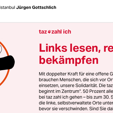
Istanbul
Jürgen Gottschlich
, das Aushängeschild des kritischen Journalismu
taz
zahl ich

bt sein Amt als Chefredakteur von
Cumhuriyet
auf.
 einer Kolumne seinen Lesern mitteilte, wird er n
Links lesen, r
 Jahren als Chefredakteur von seinem Amt zurück
bekämpfen
ehbare Zeit nicht in die Türkei zurückkehren wird
d der bisherige stellvertretende Chefredakteur 
. Can Dündar ist seit Anfang Juli dieses Jahres 
Mit doppelter Kraft für eine offene G
achdem ihn ein Gericht im Mai 2016 zu fünf Jah
brauchen Menschen, die sich vor O
einsetzen, unsere Solidarität. Die ta
en Haft verurteilt hatte und zudem auf ihn ges
beginnt im Zentrum“. 50 Prozent a
 und er sich in Istanbul nur noch in Begleitung 
bei taz zahl ich gehen – bis zum 30
chützern bewegen konnte.
die linke, selbstverwaltete Orte unte
bevor sie verschwinden. Sind Sie da