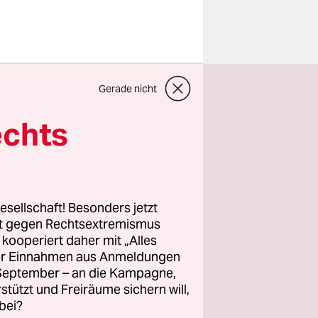
s in der
Gerade nicht
 Wie er
ach
echts
treten, da
. Seinen
Oğuz Güven
im
esellschaft! Besonders jetzt
ren und
rt gegen Rechtsextremismus
z kooperiert daher mit „Alles
chossen
ller Einnahmen aus Anmeldungen
von
. September – an die Kampagne,
rstützt und Freiräume sichern will,
bei?