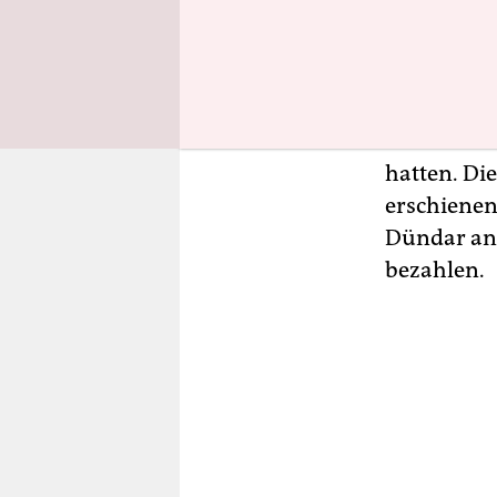
Das Urteil
Cumhuriye
worden. Be
sie in
Cumh
Geheimdien
hatten. Di
erschienen
Dündar ang
bezahlen.