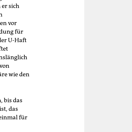
 er sich
m
ren vor
ndung für
der U-Haft
tet
nslänglich
 von
äre wie den
, bis das
st, das
einmal für