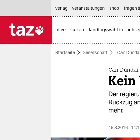
hautnavigation anspringen
hauptinhalt anspringen
footer anspringen
verlag
veranstaltungen
shop
fragen &
hitze
surfen
landtagswahl in sachse

taz zahl ich
taz zahl ich
Startseite
Gesellschaft
Can Dünda
themen
politik
Can Dündar t
Kein
öko
Der regier
gesellschaft
Rückzug an.
mehr.
kultur
sport
15.8.2016
14:1