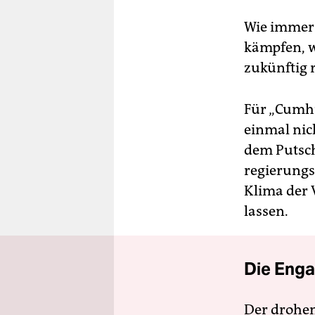
Wie immer 
kämpfen, w
zukünftig 
Für „Cumhu
einmal nich
dem Putsc
regierungs
Klima der 
lassen.
Die Enga
Der drohe