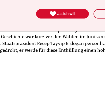
 gegen ihn und den Leiter des Hauptstadtbüros v
t
in Ankara, Erdem Gül, war im Mai in erster Inst

Ja, ich will
ide waren wegen Geheimnisverrats angeklagt wo
uriyet
illegale Waffenlieferungen des türkischen
stes an islamistische Kämpfer in Syrien dokume
e Geschichte war kurz vor den Wahlen im Juni 201
. Staatspräsident Recep Tayyip Erdoğan persönlic
edroht, er werde für diese Enthüllung einen hoh