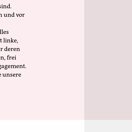
sind.
h und vor
lles
 linke,
ür deren
n, frei
ngagement.
e unsere