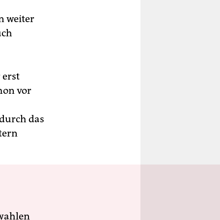
n weiter
uch
 erst
hon vor
 durch das
tern
wahlen