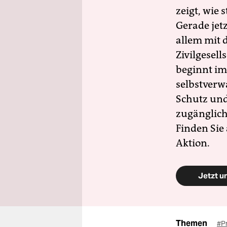
zeigt, wie
Gerade jet
allem mit d
Zivilgesell
beginnt im
selbstverw
Schutz und 
zugänglich
Finden Sie
Aktion.
Jetzt u
Themen
#Pr