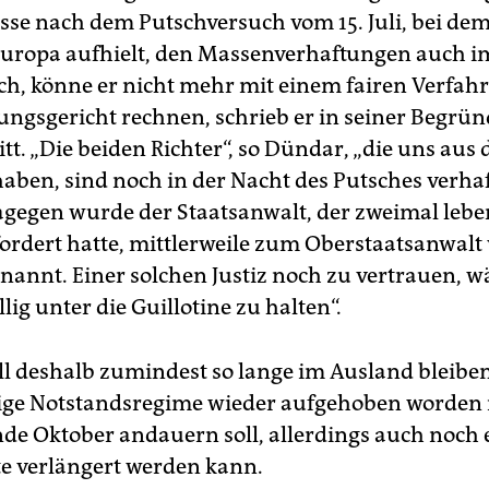
sse nach dem Putschversuch vom 15. Juli, bei dem
 Europa aufhielt, den Massenverhaftungen auch i
ich, könne er nicht mehr mit einem fairen Verfah
ngsgericht rechnen, schrieb er in seiner Begrü
tt. „Die beiden Richter“, so Dündar, „die uns aus 
haben, sind noch in der Nacht des Putsches verhaf
gegen wurde der Staatsanwalt, der zweimal lebe
fordert hatte, mittlerweile zum Oberstaatsanwalt
rnannt. Einer solchen Justiz noch zu vertrauen, w
llig unter die Guillotine zu halten“.
l deshalb zumindest so lange im Ausland bleiben
ge Notstandsregime wieder aufgehoben worden i
nde Oktober andauern soll, allerdings auch noch 
e verlängert werden kann.