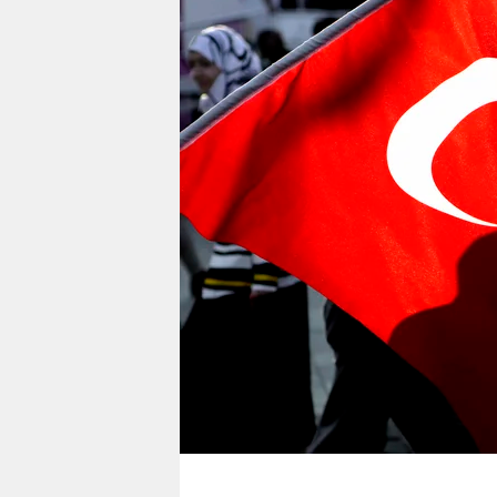
berlin
nord
wahrheit
verlag
verlag
veranstaltungen
shop
fragen & hilfe
unterstützen
abo
genossenschaft