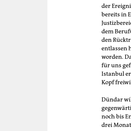
der Ereigni
bereits in
Justizbere
dem Berufu
den Rücktri
entlassen 
worden. Da
für uns ge
Istanbul e
Kopf freiwi
Dündar wil
gegenwärti
noch bis E
drei Monat