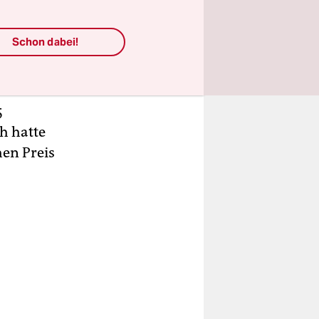
on
anz gefällt
Schon dabei!
rden, weil
ntiert
5
h hatte
en Preis