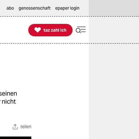
abo
genossenschaft
epaper login

taz zahl ich
taz zahl ich
seinen
 nicht
teilen