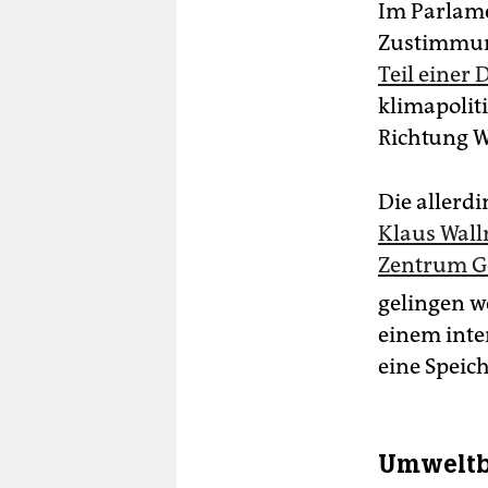
Im Parlame
Zustimmun
Teil einer 
klimapolit
Richtung W
Die allerdi
Klaus Wall
Zentrum Ge
gelingen we
einem inte
eine Speich
Umweltb