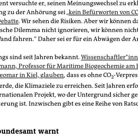
nt versuchte er, seinen Meinungswechsel zu erkl
g zu der Anhörung sei „
kein Befürworten von C
Debatte
. Wir sehen die Risiken. Aber wir können d
ische Dilemma nicht ignorieren, wir können nicht
and fahren.“ Daher sei er für ein Abwägen der 
ngs sind seit Jahren bekannt.
Wis­sen­schaft­le­r*in
mann, Professor für Maritime Biogeochemie am 
omar in Kiel, glauben
, dass es ohne CO
-Verpres
2
rde, die Klimaziele zu erreichen. Seit Jahren erfo
rnationalen Projekt, wo der Untergrund sicher g
erung ist. Inzwischen gibt es eine Reihe von Rats
undesamt warnt