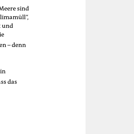
Meere sind
Klimamüll“,
t und
ie
en – denn
in
ass das