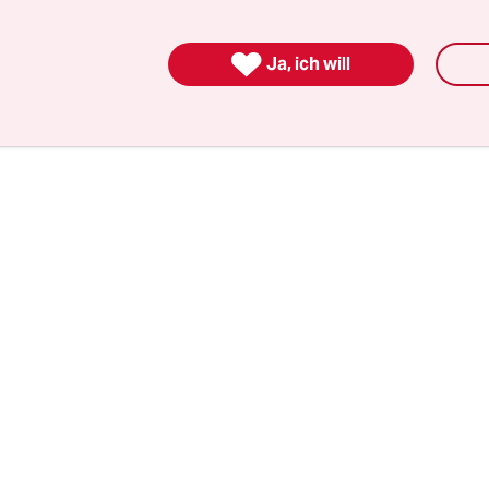
n Tagen gegen die Gas-Verpressung im Meeresb
chen.

Ja, ich will