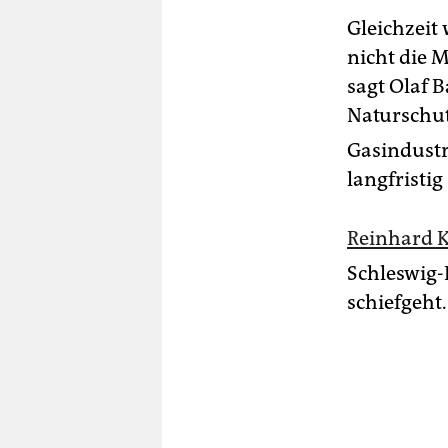
Gleichzeit
nicht die 
sagt Olaf 
Naturschut
Gasindustr
langfristig
Reinhard K
Schleswig-H
schiefgeht