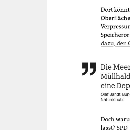
Dort könnt
Oberfläch
Verpressun
Speicherort
dazu, den 
Die Meer

Müllhald
eine Dep
Olaf Bandt, Bun
Naturschutz
Doch waru
lässt? SPD