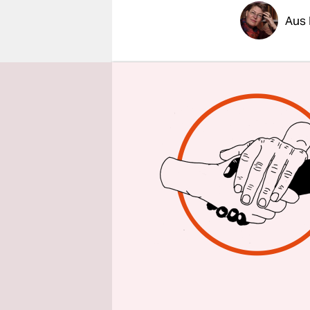
epaper login
Aus
Raus aus d
Klima mit 
Boden verp
neu entbra
Sommer ein
Parlament 
Zulassung 
mitregiere
„Die Schme
Thomas Los
Fraktionsc