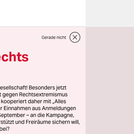
ch das
Gerade nicht
 in den
 darüber
echts
ngenen
as
tt zur
esellschaft! Besonders jetzt
nken.
rt gegen Rechtsextremismus
z kooperiert daher mit „Alles
ller Einnahmen aus Anmeldungen
ührer
. September – an die Kampagne,
r. Der
rstützt und Freiräume sichern will,
bei?
ich noch