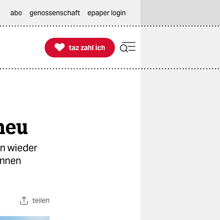
abo
genossenschaft
epaper login

taz zahl ich
taz zahl ich
neu
in wieder
n­nen
teilen