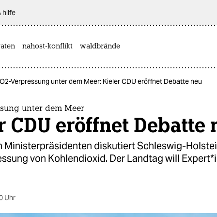
 hilfe
aten
nahost-konflikt
waldbrände
O2-Verpressung unter dem Meer: Kieler CDU eröffnet Debatte neu
sung unter dem Meer
r CDU eröffnet Debatte 
om Ministerpräsidenten diskutiert Schleswig-Holste
ssung von Kohlendioxid. Der Landtag will Ex­per­t*i
0 Uhr