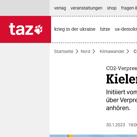
hautnavigation anspringen
hauptinhalt anspringen
footer anspringen
verlag
veranstaltungen
shop
fragen &
krieg in der ukraine
hitze
us-demokr

taz zahl ich
taz zahl ich
Startseite
Nord
Klimawandel
C
themen
politik
CO2-Verpres
Kiele
öko
Initiiert v
gesellschaft
über Verpre
anhören.
kultur
sport
30.1.2023
18:0