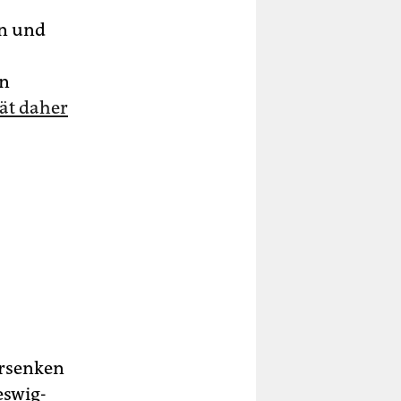
en und
en
ät daher
ersenken
eswig-