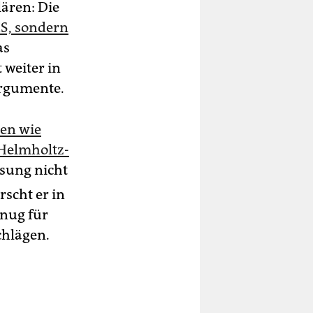
ären: Die
CS, sondern
as
 weiter in
Argumente.
­nen wie
Helmholtz-
sung nicht
rscht er in
enug für
chlägen.