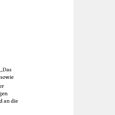
 „Das
 sowie
er
igen
d an die