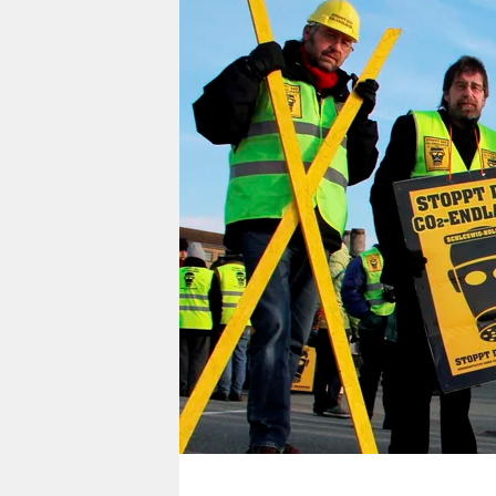
berlin
nord
wahrheit
verlag
verlag
veranstaltungen
shop
fragen & hilfe
unterstützen
abo
genossenschaft