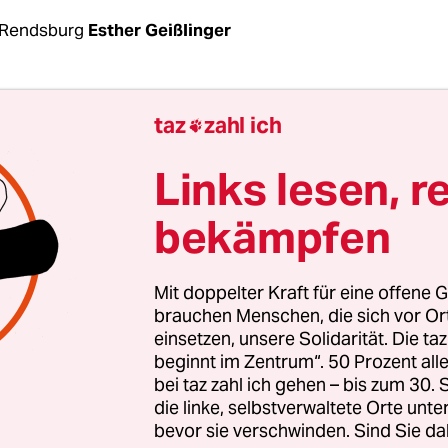
 Rendsburg
Esther Geißlinger
er Atmosphäre, rein in den Meeresgrund: Lässt si
taz
zahl ich

dem CCS-Verfahren retten, bei dem Kohlendioxid
resst wird? In Schleswig-Holstein ist die Debatte
Links lesen, r
nnt, dabei hatte sich der Landtag noch im verga
bekämpfen
hellig dagegen ausgesprochen. Nun beschloss d
eine Expert*innen-Anhörung, die ein erster Schri
sein dürfte. Die CDU treibt das Thema voran, die
Mit doppelter Kraft für eine offene G
nden Grünen trugen den Antrag mit – trotz Bede
brauchen Menschen, die sich vor O
einsetzen, unsere Solidarität. Die ta
beginnt im Zentrum“. 50 Prozent a
rzen sind Ihnen anzusehen“, sagte Oppositionsf
bei taz zahl ich gehen – bis zum 30
se-Müller (SPD) im Landtag zu Lasse Petersdotte
die linke, selbstverwaltete Orte unte
bevor sie verschwinden. Sind Sie da
hef der Grünen, die mit der CDU regieren, hatte s