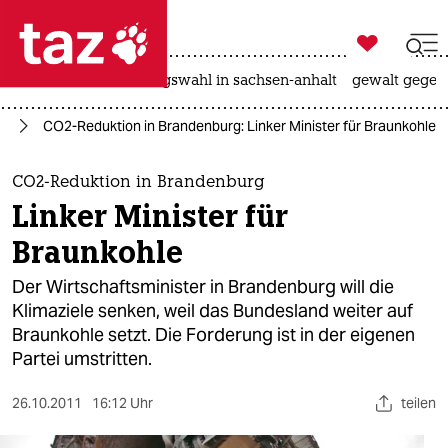

taz zahl ich
hitze
surfen
landtagswahl in sachsen-anhalt
gewalt gegen

taz zahl ich
ie
CO2-Reduktion in Brandenburg: Linker Minister für Braunkohle
taz zahl ich
themen
CO2-Reduktion in Brandenburg
Linker Minister für
politik
Braunkohle
öko
Der Wirtschaftsminister in Brandenburg will die
Klimaziele senken, weil das Bundesland weiter auf
gesellschaft
Braunkohle setzt. Die Forderung ist in der eigenen
Partei umstritten.
kultur
sport
26.10.2011
16:12 Uhr
teilen