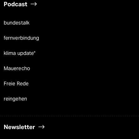
Podcast
bundestalk
fernverbindung
klima update°
Mauerecho
Freie Rede
reingehen
Newsletter