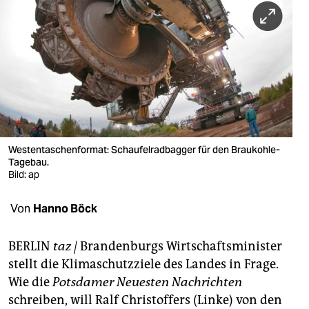
berlin
nord
wahrheit
verlag
verlag
veranstaltungen
Westentaschenformat: Schaufelradbagger für den Braukohle-
Tagebau.
shop
Bild: ap
fragen & hilfe
Von
Hanno Böck
unterstützen
BERLIN
taz |
Brandenburgs Wirtschaftsminister
abo
stellt die Klimaschutzziele des Landes in Frage.
Wie die
Potsdamer Neuesten Nachrichten
genossenschaft
schreiben, will Ralf Christoffers (Linke) von den