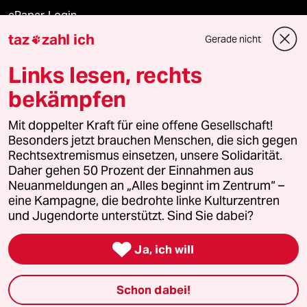
ePaper Login
taz
zahl ich
Gerade nicht

Downloads für Abonnierende
Links lesen, rechts
bekämpfen
© 2026 taz Verlags und Vertriebs GmbH
Alle Rechte vorbehalten. Bei rechtlichen Fragen oder für Genehmigungen
Mit doppelter Kraft für eine offene Gesellschaft!
wenden Sie sich bitte an
lizenzen@taz.de
Besonders jetzt brauchen Menschen, die sich gegen
Rechtsextremismus einsetzen, unsere Solidarität.
Daher gehen 50 Prozent der Einnahmen aus
Feedback
Redaktionsstatut
Kommune-Richtlinien
KI-
Neuanmeldungen an „Alles beginnt im Zentrum“ –
eine Kampagne, die bedrohte linke Kulturzentren
Leitlinie
Informant
Datenschutz
Impressum
AGB
und Jugendorte unterstützt. Sind Sie dabei?
Seitenwende
Einwilligungen widerrufen (Ads)

Ja, ich will
Schon dabei!