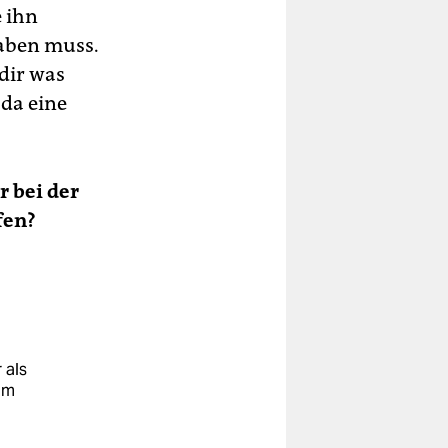
e ihn
haben muss.
dir was
 da eine
r bei der
fen?
 als
im