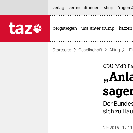
hautnavigation anspringen
hauptinhalt anspringen
footer anspringen
verlag
veranstaltungen
shop
fragen &
bergsteigen
usa unter trump
katzen

taz zahl ich
taz zahl ich
Startseite
Gesellschaft
Alltag
F
themen
politik
CDU-MdB Pat
„Anla
öko
sage
gesellschaft
Der Bundes
kultur
sich zu Ha
sport
2.9.2015
12:11