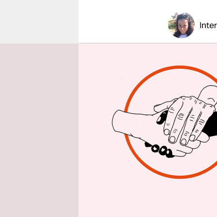
epaper login
Inte
taz: Was d
dass Sie z
Hass-Mai
Martin Pat
privaten H
ans Famili
Hassmails 
Haben Sie 