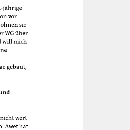
-jährige
hon vor
wohnen sie
er WG über
d will mich
ene
ge gebaut,
 und
 nicht wert
n. Awet hat