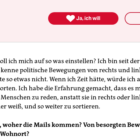
n dann immer von der
hlägerei oder

Ja, ich will
echerei und dann wird
o sind die!
soll ich mich auf so was einstellen? Ich bin seit d
, kenne politische Bewegungen von rechts und lin
 so etwas nicht. Wenn ich Zeit hätte, würde ich au
orten. Ich habe die Erfahrung gemacht, dass es 
 Menschen zu reden, anstatt sie in rechts oder lin
r weiß, und so weiter zu sortieren.
e, woher die Mails kommen? Von besorgten Be
 Wohnort?