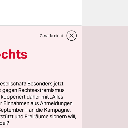
Gerade nicht
chert:
 Sie dafür
echts
 seinem
Anschluss
esellschaft! Besonders jetzt
h die
rt gegen Rechtsextremismus
z kooperiert daher mit „Alles
ller Einnahmen aus Anmeldungen
. September – an die Kampagne,
stellt?
rstützt und Freiräume sichern will,
bei?