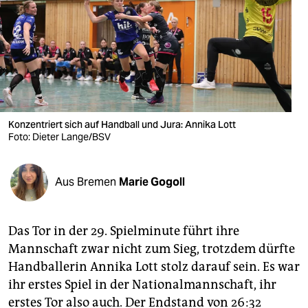
berlin
nord
wahrheit
verlag
verlag
Konzentriert sich auf Handball und Jura: Annika Lott
Foto: Dieter Lange/BSV
veranstaltungen
shop
Aus Bremen
Marie Gogoll
fragen & hilfe
unterstützen
Das Tor in der 29. Spielminute führt ihre
Mannschaft zwar nicht zum Sieg, trotzdem dürfte
abo
Handballerin Annika Lott stolz darauf sein. Es war
ihr erstes Spiel in der Nationalmannschaft, ihr
genossenschaft
erstes Tor also auch. Der Endstand von 26:32