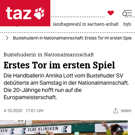

taz zahl ich
niedrigwasser
rente
landtagswahl in sachsen-anhalt
hybri

taz zahl ich
na
Buxtehuderin in Nationalmannschaft: Erstes Tor im ersten Spiel
taz zahl ich
themen
Buxtehuderin in Nationalmannschaft
Erstes Tor im ersten Spiel
politik
Die Handballerin Annika Lott vom Buxtehuder SV
öko
debütierte am Samstag in der Nationalmannschaft.
Die 20-Jährige hofft nun auf die
gesellschaft
Europameisterschaft.
kultur
4.10.2020
17:01 Uhr
teilen
sport