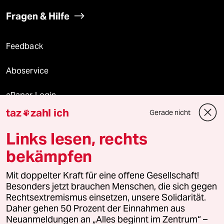
Fragen & Hilfe
Feedback
Aboservice
ePaper Login
taz
zahl ich
Gerade nicht

Downloads für Abonnierende
Links lesen, rechts
bekämpfen
© 2026 taz Verlags und Vertriebs GmbH
Mit doppelter Kraft für eine offene Gesellschaft!
Alle Rechte vorbehalten. Bei rechtlichen Fragen oder für Genehmigungen
wenden Sie sich bitte an
lizenzen@taz.de
Besonders jetzt brauchen Menschen, die sich gegen
Rechtsextremismus einsetzen, unsere Solidarität.
Daher gehen 50 Prozent der Einnahmen aus
Feedback
Redaktionsstatut
Kommune-Richtlinien
KI-
Neuanmeldungen an „Alles beginnt im Zentrum“ –