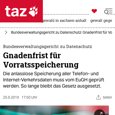

taz zahl ich
hitze
surfen
landtagswahl in sachsen-anhalt
gewalt gegen

taz zahl ich
nd
Bundesverwaltungsgericht zu Datenschutz: Gnadenfrist für Vor
taz zahl ich
themen
Bundesverwaltungsgericht zu Datenschutz
Gnadenfrist für
politik
Vorratsspeicherung
öko
Die anlasslose Speicherung aller Telefon- und
Internet-Verkehrsdaten muss vom EuGH geprüft
gesellschaft
werden. So lange bleibt das Gesetz ausgesetzt.
kultur
25.9.2019
17:50 Uhr
teilen
sport