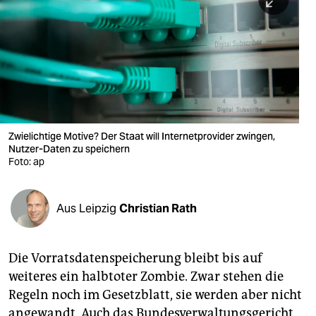
berlin
nord
wahrheit
verlag
verlag
Zwielichtige Motive? Der Staat will Internetprovider zwingen,
Nutzer-Daten zu speichern
veranstaltungen
Foto: ap
shop
fragen & hilfe
Aus Leipzig
Christian Rath
unterstützen
Die Vorratsdatenspeicherung bleibt bis auf
abo
weiteres ein halbtoter Zombie. Zwar stehen die
genossenschaft
Regeln noch im Gesetzblatt, sie werden aber nicht
angewandt. Auch das Bundesverwaltungsgericht