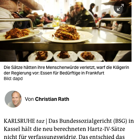
berlin
nord
wahrheit
verlag
verlag
veranstaltungen
Die Sätze hätten ihre Menschenwürde verletzt, warf die Klägerin
der Regierung vor: Essen für Bedürftige in Frankfurt
shop
Bild: dapd
fragen & hilfe
Von
Christian Rath
unterstützen
abo
KARLSRUHE
taz
|
Das Bundessozialgericht (BSG) in
genossenschaft
Kassel hält die neu berechneten Hartz-IV-Sätze
nicht für verfassungswidrig. Das entschied das