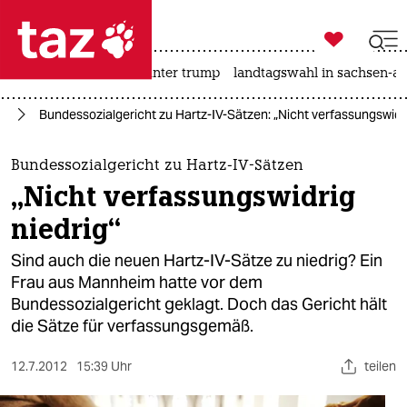

taz zahl ich
nahost-konflikt
usa unter trump
landtagswahl in sachsen-an

taz zahl ich
nd
Bundessozialgericht zu Hartz-IV-Sätzen: „Nicht verfassungswidri
taz zahl ich
themen
Bundessozialgericht zu Hartz-IV-Sätzen
„Nicht verfassungswidrig
politik
niedrig“
öko
Sind auch die neuen Hartz-IV-Sätze zu niedrig? Ein
Frau aus Mannheim hatte vor dem
gesellschaft
Bundessozialgericht geklagt. Doch das Gericht hält
die Sätze für verfassungsgemäß.
kultur
sport
12.7.2012
15:39 Uhr
teilen