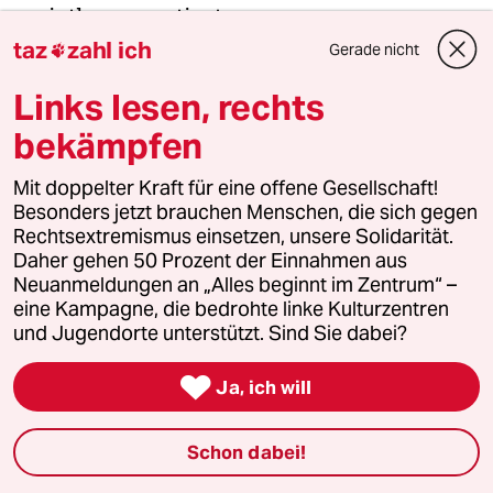
meistkommentiert
taz
zahl ich
Gerade nicht

1
Krise der Demokratie
Links lesen, rechts
AfD-Wählen als Triebabfuhr
bekämpfen
Mit doppelter Kraft für eine offene Gesellschaft!
2
Besonders jetzt brauchen Menschen, die sich gegen
Streit um Rente mit 63
Rechtsextremismus einsetzen, unsere Solidarität.
Passgenauer Populismus
Daher gehen 50 Prozent der Einnahmen aus
Neuanmeldungen an „Alles beginnt im Zentrum“ –
eine Kampagne, die bedrohte linke Kulturzentren
und Jugendorte unterstützt. Sind Sie dabei?
3
Bundeszentrale für politische Bildung
Zurück zu den antikommunistischen

Wurzeln
Ja, ich will
Schon dabei!
4
Drohnenvorfall am Leipziger Flughafen