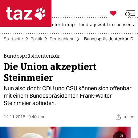

taz zahl ich
nahost-konflikt
usa unter trump
landtagswahl in sachsen-an

taz zahl ich
Startseite
Politik
Deutschland
Bundespräsidentenkür: Die 
taz zahl ich
themen
Bundespräsidentenkür
Die Union akzeptiert
politik
Steinmeier
öko
Nun also doch: CDU und CSU können sich offenbar
mit einem Bundespräsidenten Frank-Walter
gesellschaft
Steinmeier abfinden.
kultur
14.11.2016
9:40 Uhr
teilen
sport