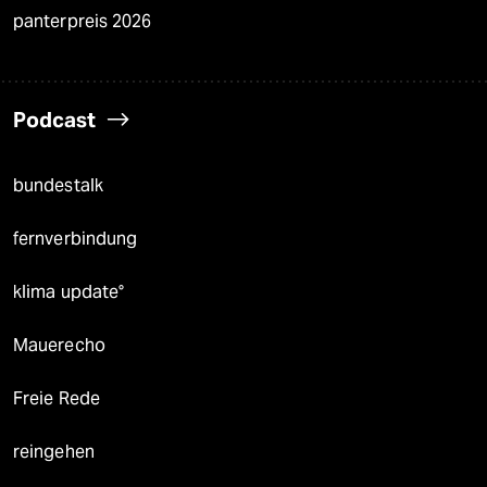
panterpreis 2026
Podcast
bundestalk
fernverbindung
klima update°
Mauerecho
Freie Rede
reingehen