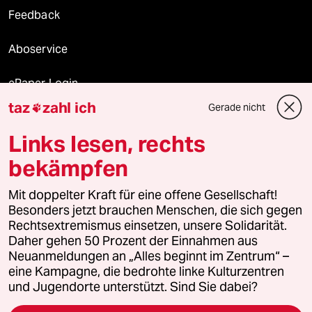
Feedback
Aboservice
ePaper Login
taz
zahl ich
Gerade nicht

Downloads für Abonnierende
Links lesen, rechts
bekämpfen
© 2026 taz Verlags und Vertriebs GmbH
Mit doppelter Kraft für eine offene Gesellschaft!
Alle Rechte vorbehalten. Bei rechtlichen Fragen oder für Genehmigungen
wenden Sie sich bitte an
lizenzen@taz.de
Besonders jetzt brauchen Menschen, die sich gegen
Rechtsextremismus einsetzen, unsere Solidarität.
Daher gehen 50 Prozent der Einnahmen aus
Feedback
Redaktionsstatut
Kommune-Richtlinien
KI-
Neuanmeldungen an „Alles beginnt im Zentrum“ –
eine Kampagne, die bedrohte linke Kulturzentren
Leitlinie
Informant
Datenschutz
Impressum
AGB
und Jugendorte unterstützt. Sind Sie dabei?