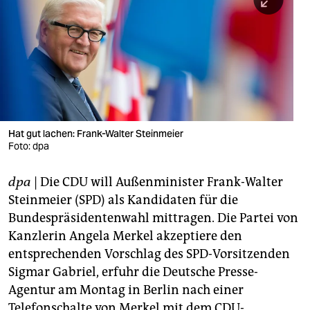
berlin
nord
wahrheit
verlag
verlag
Hat gut lachen: Frank-Walter Steinmeier
Foto: dpa
veranstaltungen
shop
dpa
| Die CDU will Außenminister Frank-Walter
Steinmeier (SPD) als Kandidaten für die
fragen & hilfe
Bundespräsidentenwahl mittragen. Die Partei von
unterstützen
Kanzlerin Angela Merkel akzeptiere den
entsprechenden Vorschlag des SPD-Vorsitzenden
abo
Sigmar Gabriel, erfuhr die Deutsche Presse-
genossenschaft
Agentur am Montag in Berlin nach einer
Telefonschalte von Merkel mit dem CDU-