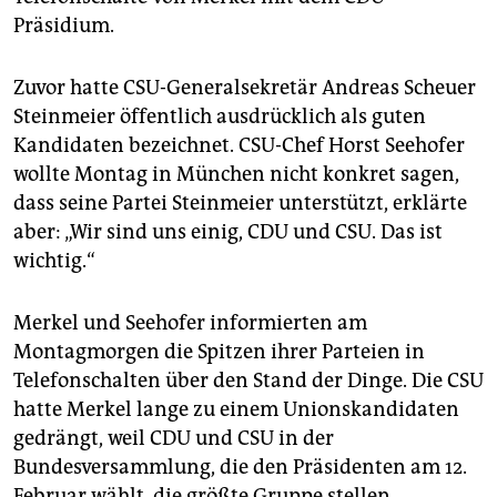
epaper login
Präsidium.
Zuvor hatte CSU-Generalsekretär Andreas Scheuer
Steinmeier öffentlich ausdrücklich als guten
Kandidaten bezeichnet. CSU-Chef Horst Seehofer
wollte Montag in München nicht konkret sagen,
dass seine Partei Steinmeier unterstützt, erklärte
aber: „Wir sind uns einig, CDU und CSU. Das ist
wichtig.“
Merkel und Seehofer informierten am
Montagmorgen die Spitzen ihrer Parteien in
Telefonschalten über den Stand der Dinge. Die CSU
hatte Merkel lange zu einem Unionskandidaten
gedrängt, weil CDU und CSU in der
Bundesversammlung, die den Präsidenten am 12.
Februar wählt, die größte Gruppe stellen.