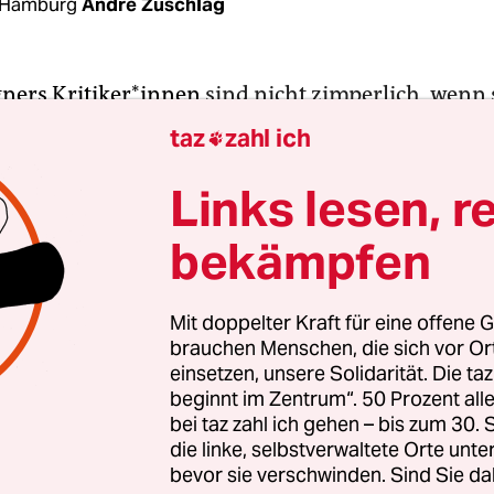
 Hamburg
André Zuschlag
ners Kritiker*innen
sind nicht zimperlich, wenn 
n.
Ein „kleiner Sonnenkönig“ sei er, sagt ein
taz
zahl ich

litiker. Von selbstbetriebenem „Personenkult“ is
e Rede. Und, ganz grundsätzlich, mangele es ihm
Links lesen, r
 respektvoll mit Untergebenen umzugehen. Am So
bekämpfen
viele in der Gemeinde Timmendorfer Strand an Sc
stküste, soll das Kapitel vorbei sein. Denn noch 
meister – am Sonntag aber steht er zur Wahl. Ge
Mit doppelter Kraft für eine offene G
brauchen Menschen, die sich vor O
r Abwahl.
einsetzen, unsere Solidarität. Die ta
beginnt im Zentrum“. 50 Prozent a
de will ihr vor zwei Jahren gewähltes Oberhaupt
bei taz zahl ich gehen – bis zum 30
derum beklagt Hass und Hetze gegen ihn. Er ist s
die linke, selbstverwaltete Orte unte
bevor sie verschwinden. Sind Sie da
u gewinnen.