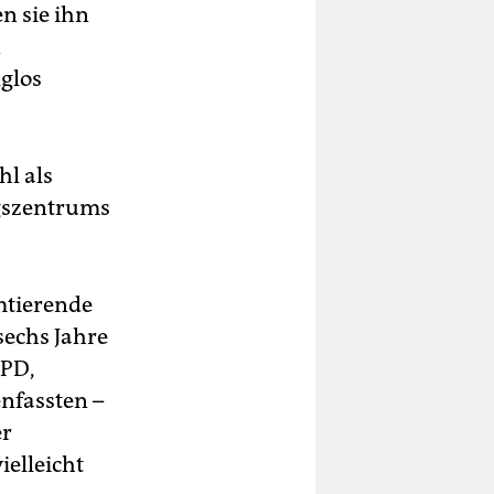
n sie ihn
n
lglos
hl als
gszentrums
mtierende
sechs Jahre
SPD,
fassten –
er
ielleicht