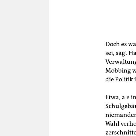
Doch es wa
sei, sagt H
Verwaltung
Mobbing wa
die Politik
Etwa, als 
Schulgebäu
niemanden 
Wahl verho
zerschnitt