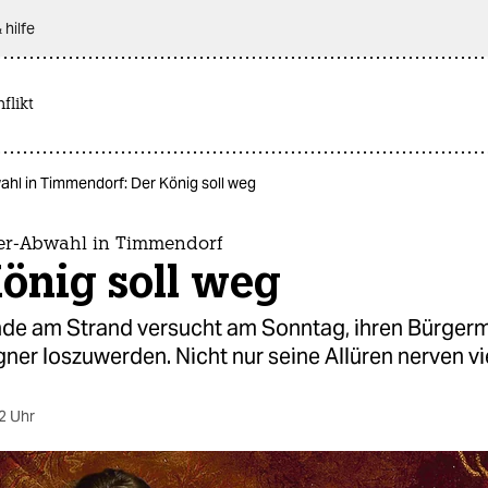
 hilfe
flikt
hl in Timmendorf: Der König soll weg
er-Abwahl in Timmendorf
önig soll weg
de am Strand versucht am Sonntag, ihren Bürgerm
er loszuwerden. Nicht nur seine Allüren nerven vi
2 Uhr