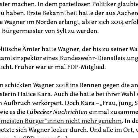
ter machen. In dem parteilosen Politiker glaubte
u haben. Erste Bekanntheit hatte der aus Aache
Wagner im Norden erlangt, als er sich 2014 erfo
, Bürgermeister von Sylt zu werden.
litische Ämter hatte Wagner, der bis zu seiner Wa
samtsinspektor eines Bundeswehr-Dienstleistun
nicht. Früher war er mal FDP-Mitglied.
en schickten Wagner 2018 ins Rennen gegen die a
terin Hatice Kara. Auch die hatte bei ihrer Wahl 
n Aufbruch verkörpert. Doch Kara – „Frau, jung, 
wie es die
Lübecker Nachrichten
einmal zusammen
n meisten Bürger*innen nicht mehr genehm
. In d
etzte sich Wagner locker durch. Und alle im Ort, v