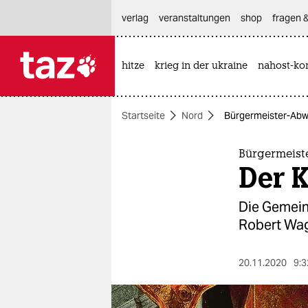
hautnavigation anspringen
hauptinhalt anspringen
footer anspringen
verlag
veranstaltungen
shop
fragen &
hitze
krieg in der ukraine
nahost-kon

taz zahl ich
taz zahl ich
Startseite
Nord
Bürgermeister-Abwa
themen
politik
Bürgermeist
Der K
öko
Die Gemein
gesellschaft
Robert Wagn
kultur
20.11.2020
9:3
sport