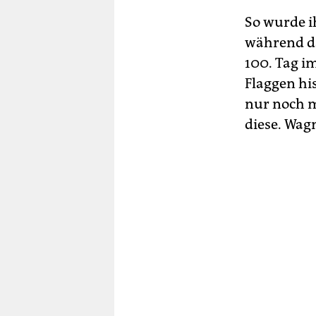
So wurde i
während da
100. Tag im
Flaggen hi
nur noch m
diese. Wag