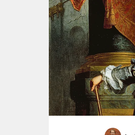
berlin
nord
wahrheit
verlag
verlag
veranstaltungen
shop
fragen & hilfe
unterstützen
abo
genossenschaft