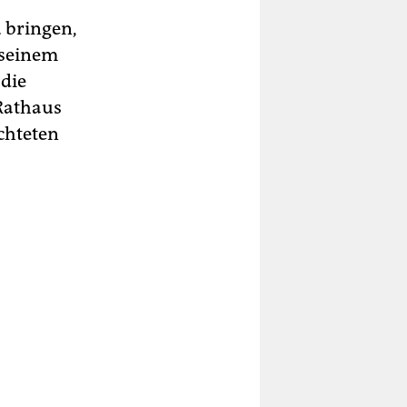
 bringen,
 seinem
 die
 Rathaus
chteten