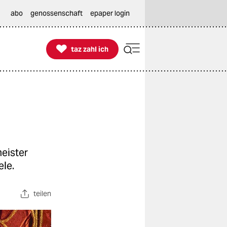
abo
genossenschaft
epaper login

taz zahl ich
taz zahl ich
eister
ele.
teilen