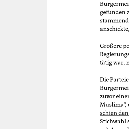
Bürgermeis
gefunden z
stammende 
anschickte
Größere po
Regierung
tätig war, 
Die Partei
Bürgermeis
zuvor eine
Muslima“, 
schien de
Stichwahl s