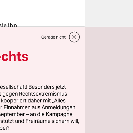
sie ihn
Gerade nicht
t bei
 an der
echts
nntag, so
hleswig-
ist Wagner
nauer
esellschaft! Besonders jetzt
rt gegen Rechtsextremismus
z kooperiert daher mit „Alles
ller Einnahmen aus Anmeldungen
 loswerden.
. September – an die Kampagne,
ich sicher,
rstützt und Freiräume sichern will,
bei?