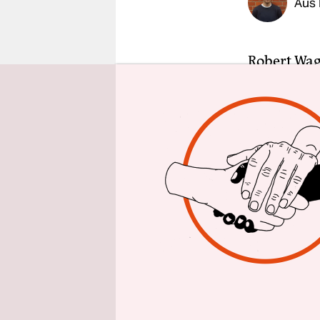
Aus
epaper login
Robert Wag
beschreibe
Gemeindepo
anderen di
Fähigkeit,
hoffen es 
Holsteins O
ihr Bürger
gesagt: zu
Die Gemein
Wagner wie
die Wahl z