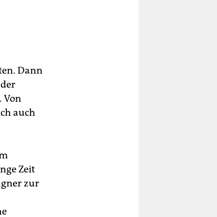
gten. Dann
 der
. Von
ich auch
em
nge Zeit
agner zur
ne