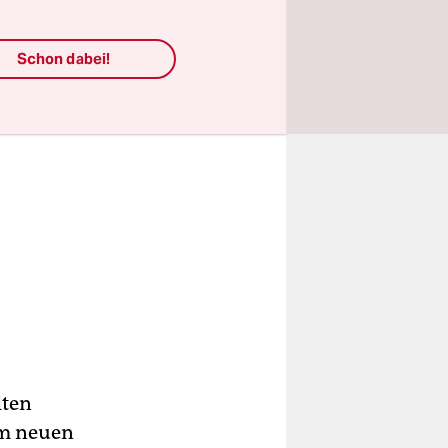
Schon dabei!
lten
em neuen