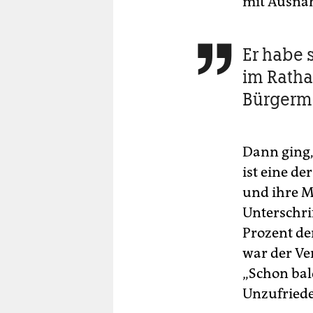
mit Ausnah
Er habe 

im Ratha
Bürgerme
Dann ging, 
ist eine d
und ihre M
Unterschri
Prozent de
war der Ve
„Schon bal
Unzufrieden