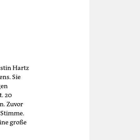
rstin Hartz
ens. Sie
gen
. 20
n. Zuvor
e Stimme.
ine große