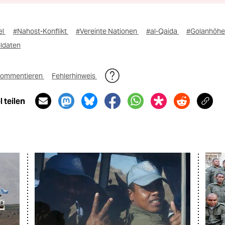
el
#Nahost-Konflikt
#Vereinte Nationen
#al-Qaida
#Golanhöh
ldaten
ommentieren
Fehlerhinweis
 teilen