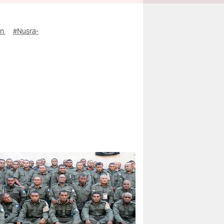
en
#Nusra-