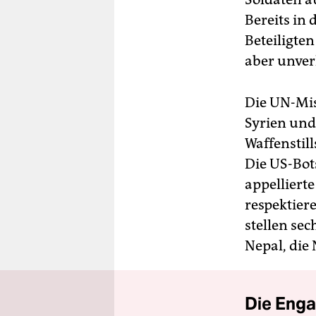
Bereits in
Beteiligte
aber unver
Die UN-Mis
Syrien und
Waffenstil
Die US-Bot
appelliert
respektier
stellen sec
Nepal, die
Die Enga