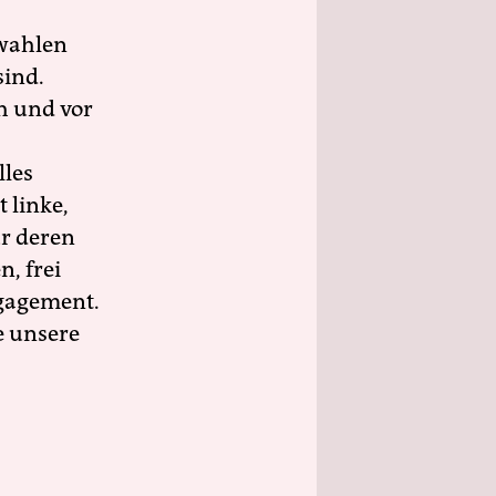
wahlen
sind.
h und vor
lles
 linke,
ür deren
n, frei
ngagement.
e unsere