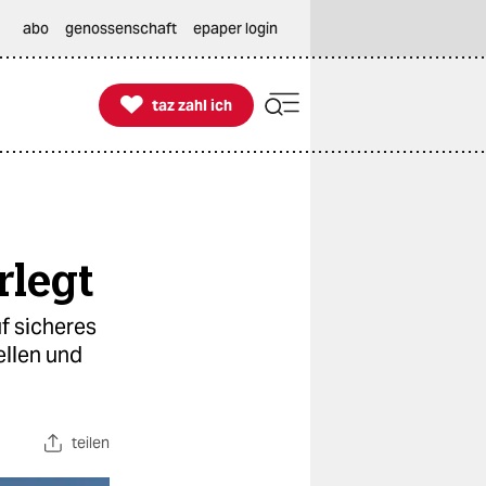
abo
genossenschaft
epaper login

taz zahl ich
taz zahl ich
rlegt
f sicheres
ellen und
teilen