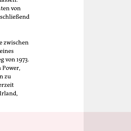
aten von
nschließend
ie zwischen
eines
g von 1973.
a Power,
on zu
rzeit
Irland,