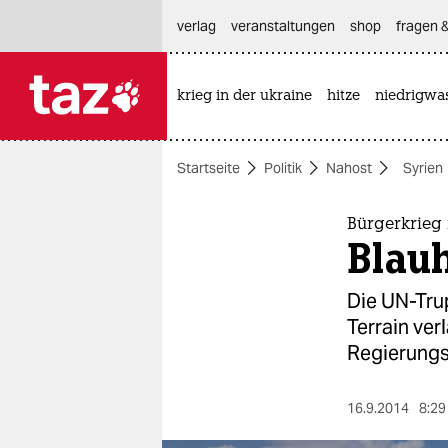
hautnavigation anspringen
hauptinhalt anspringen
footer anspringen
verlag
veranstaltungen
shop
fragen &
krieg in der ukraine
hitze
niedrigwa

taz zahl ich
taz zahl ich
Startseite
Politik
Nahost
Syrien
themen
politik
Bürgerkrieg 
Blau
öko
Die UN-Tru
gesellschaft
Terrain ve
Regierungs
kultur
sport
16.9.2014
8:29