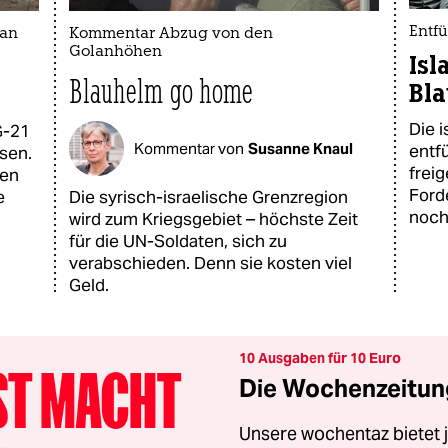
Entfü
 an
Kommentar Abzug von den
Golanhöhen
Isl
Blauhelm go home
Bla
Die 
G-21
Kommentar von
Susanne Knaul
entf
sen.
frei
fen
Forde
e
Die syrisch-israelische Grenzregion
noch
wird zum Kriegsgebiet – höchste Zeit
für die UN-Soldaten, sich zu
verabschieden. Denn sie kosten viel
Geld.
10 Ausgaben für 10 Euro
Die Wochenzeitung
Unsere wochentaz bietet