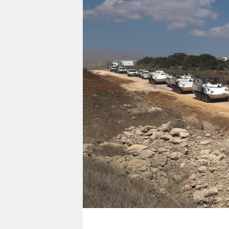
berlin
nord
wahrheit
verlag
verlag
veranstaltungen
shop
fragen & hilfe
unterstützen
abo
genossenschaft