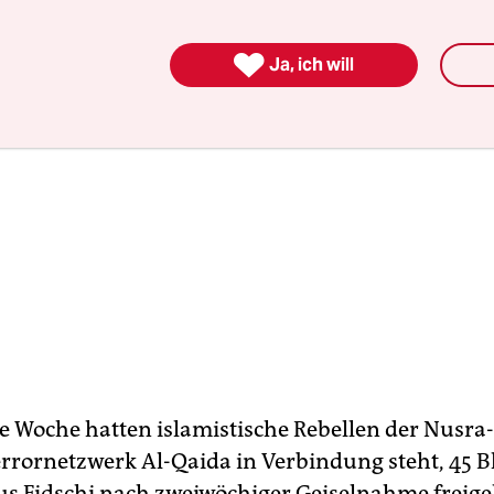

Ja, ich will
 Woche hatten islamistische Rebellen der Nusra-
rrornetzwerk Al-Qaida in Verbindung steht, 45 
us Fidschi nach zweiwöchiger Geiselnahme freige