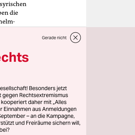
syrischen
en die
uhelm-
n in Camp
Gerade nicht
in UN-
echts
ng“ für die
yrischen
e UN-
esellschaft! Besonders jetzt
rt gegen Rechtsextremismus
folge nach
z kooperiert daher mit „Alles
ller Einnahmen aus Anmeldungen
e
. September – an die Kampagne,
as
rstützt und Freiräume sichern will,
bei?