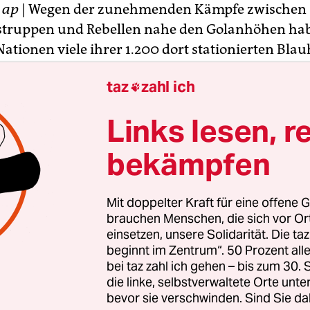
K
ap
| Wegen der zunehmenden Kämpfe zwischen 
struppen und Rebellen nahe den Golanhöhen hab
Nationen viele ihrer 1.200 dort stationierten Bla
 sichereres Gebiet verlegt. Sie befänden sich nu
taz
zahl ich

r größten UN-Basis auf israelischer Seite, teilte e
m Montag mit, der anonym bleiben wollte.
Links lesen, r
ß bewaffneter Gruppen sei eine „direkte Bedrohu
bekämpfen
der Friedenssoldaten gewesen, die sich auf der s
Grenze und in Camp Faouar befunden hätten, sagt
Mit doppelter Kraft für eine offene G
tephane Dujarric. Alle Blauhelme, die dort auf
brauchen Menschen, die sich vor O
rposten gewesen waren, wurden den Angaben zu
einsetzen, unsere Solidarität. Die ta
beginnt im Zentrum“. 50 Prozent a
ni verlegt. Zahlen nannte der Sprecher nicht. Di
bei taz zahl ich gehen – bis zum 30
der Blauhelme fand den Angaben zufolge über d
die linke, selbstverwaltete Orte unte
 statt.
bevor sie verschwinden. Sind Sie da