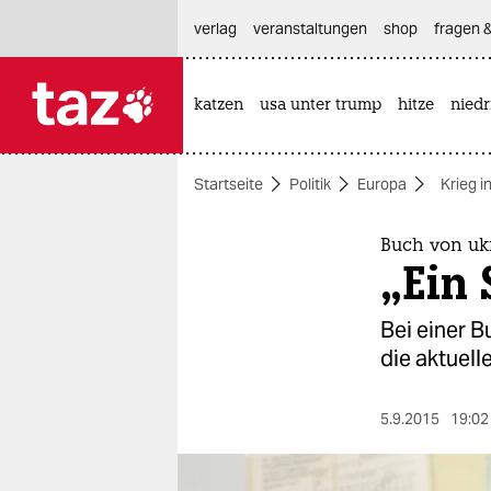
hautnavigation anspringen
hauptinhalt anspringen
footer anspringen
verlag
veranstaltungen
shop
fragen &
katzen
usa unter trump
hitze
nied

taz zahl ich
taz zahl ich
Startseite
Politik
Europa
Krieg i
themen
politik
Buch von ukr
„Ein 
öko
Bei einer B
gesellschaft
die aktuell
kultur
5.9.2015
19:02
sport