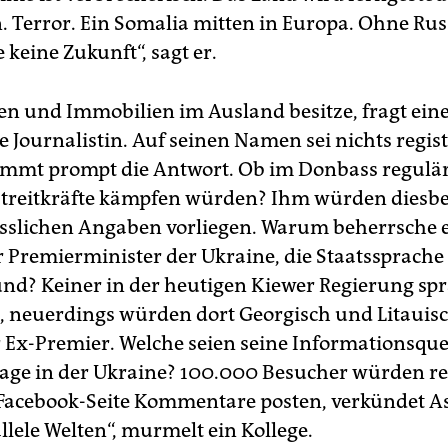
. Terror. Ein Somalia mitten in Europa. Ohne Rus
 keine Zukunft“, sagt er.
en und Immobilien im Ausland besitze, fragt ein
 Journalistin. Auf seinen Namen sei nichts regist
mmt prompt die Antwort. Ob im Donbass regulä
Streitkräfte kämpfen würden? Ihm würden diesb
ässlichen Angaben vorliegen. Warum beherrsche e
 Premierminister der Ukraine, die Staatssprache
und? Keiner in der heutigen Kiewer Regierung sp
, neuerdings würden dort Georgisch und Litauisch
r Ex-Premier. Welche seien seine Informationsque
Lage in der Ukraine? 100.000 Besucher würden r
 Facebook-Seite Kommentare posten, verkündet 
allele Welten“, murmelt ein Kollege.