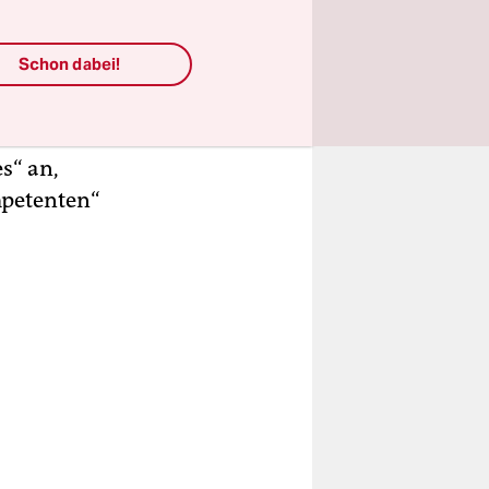
isse auf
sagenden
Schon dabei!
ieser Woche
klusiven
s“ an,
mpetenten“