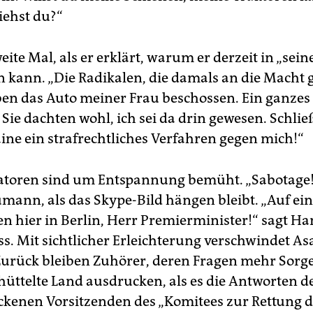
iehst du?“
ite Mal, als er erklärt, warum er derzeit in „sei
en kann. „Die Radikalen, die damals an die Macht 
en das Auto meiner Frau beschossen. Ein ganze
 Sie dachten wohl, ich sei da drin gewesen. Schließ
aine ein strafrechtliches Verfahren gegen mich!“
toren sind um Entspannung bemüht. „Sabotage!“
mann, als das Skype-Bild hängen bleibt. „Auf ein
n hier in Berlin, Herr Premierminister!“ sagt 
s. Mit sichtlicher Erleichterung verschwindet A
Zurück bleiben Zuhörer, deren Fragen mehr Sorg
hüttelte Land ausdrucken, als es die Antworten d
ckenen Vorsitzenden des „Komitees zur Rettung d