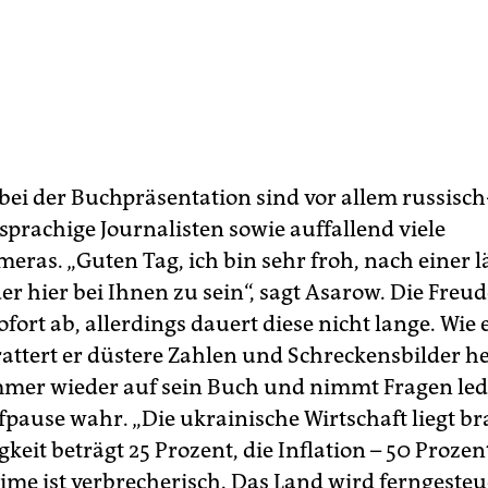
ei der Buchpräsentation sind vor allem russisch
sprachige Journalisten sowie auffallend viele
eras. „Guten Tag, ich bin sehr froh, nach einer 
er hier bei Ihnen zu sein“, sagt Asarow. Die Fre
ort ab, allerdings dauert diese nicht lange. Wie 
attert er düstere Zahlen und Schreckensbilder h
mmer wieder auf sein Buch und nimmt Fragen ledi
pause wahr. „Die ukrainische Wirtschaft liegt br
gkeit beträgt 25 Prozent, die Inflation – 50 Prozen
ime ist verbrecherisch. Das Land wird ferngesteue