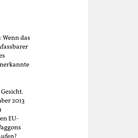
: Wenn das
nfassbarer
es
anerkannte
 Gesicht.
mber 2013
u
hen EU-
 Waggons
aufen?