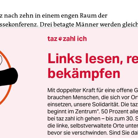
rz nach zehn in einem engen Raum der
sekonferenz. Drei betagte Männer werden gleich
ung der besonderen Art moderieren. In der Mitte s
taz
zahl ich

inger, der frühere Chefdolmetscher von Erich Ho
erschaft für das legendäre Zitat des letzten Staa
Links lesen, r
n Michail Gorbatschow „Wer zu spät kommt, den 
bekämpfen
 mit 17 Jahren Verspätung angemeldet hat. Zu sei
 Regierungschef der DDR Hans Modrow, zu seiner
er Frank Schumann. Über ihnen thront der
Mit doppelter Kraft für eine offene G
ionale Ex-Premierminister der Ukraine Mykola
brauchen Menschen, die sich vor O
einsetzen, unsere Solidarität. Die ta
ype aus Moskau zugeschaltet ist.
beginnt im Zentrum“. 50 Prozent a
bei taz zahl ich gehen – bis zum 30
row, langjähriger Finanzminister und zuletzt
die linke, selbstverwaltete Orte unte
äsident unter dem 2014 gestürzten ukrainischen
bevor sie verschwinden. Sind Sie da