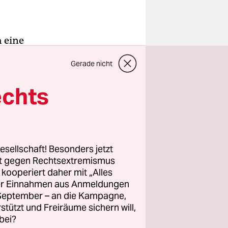
 eine
itzt
Gerade nicht
necker, der
tschefs der
echts
bestraft
ner Linken
 Rechten
esellschaft! Besonders jetzt
 Asarow,
rt gegen Rechtsextremismus
z kooperiert daher mit „Alles
ller Einnahmen aus Anmeldungen
. September – an die Kampagne,
rstützt und Freiräume sichern will,
bei?