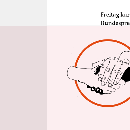
epaper login
Freitag ku
Bundespres
Veranstalt
Helmut Ett
seine Urheb
Sowjetunio
das Leben“
der letzte
der Verleg
überdimens
der via Sk
Mykola Asa
Ministerpr