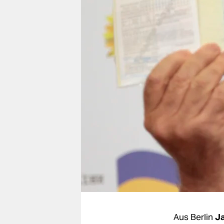
berlin
nord
wahrheit
verlag
verlag
veranstaltungen
shop
fragen & hilfe
unterstützen
abo
genossenschaft
Aus Berlin
Ja