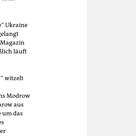
ne“ Ukraine
gelangt
s Magazin
lich läuft
 witzelt
Hans Modrow
sarow aus
e um das
es
er