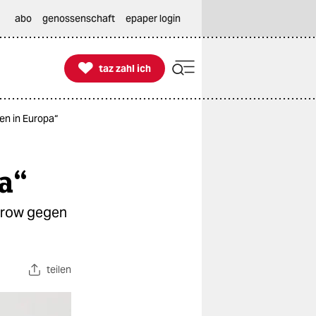
abo
genossenschaft
epaper login

taz zahl ich
taz zahl ich
ten in Europa“
a“
sarow gegen
teilen