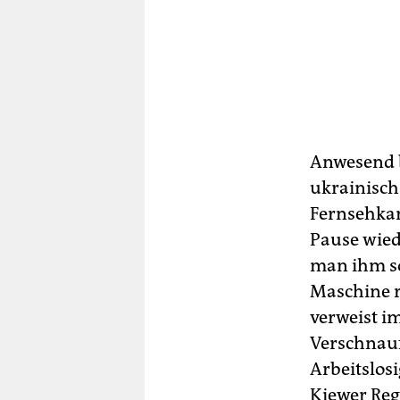
Anwesend b
ukrainisch
Fernsehkam
Pause wied
man ihm sof
Maschine r
verweist i
Verschnauf
Arbeitslosi
Kiewer Reg