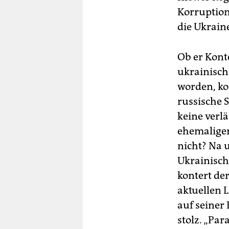
Korruption
die Ukraine
Ob er Kont
ukrainische
worden, ko
russische 
keine verl
ehemaliger
nicht? Na 
Ukrainisch
kontert de
aktuellen 
auf seiner
stolz. „Par