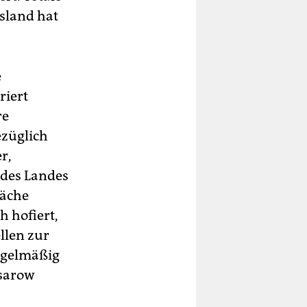
sland hat
e
riert
re
ezüglich
r,
 des Landes
räche
 hofiert,
llen zur
egelmäßig
Asarow