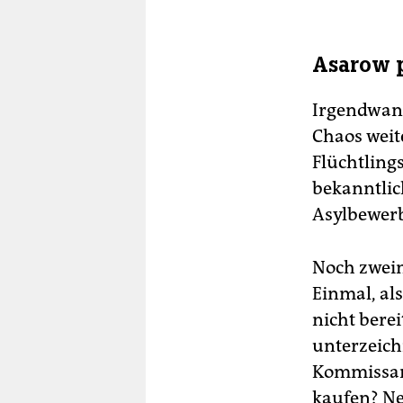
Asarow p
Irgendwann
Chaos weit
Flüchtling
bekanntlic
Asylbewerbe
Noch zweim
Einmal, al
nicht bere
unterzeich
Kommissar 
kaufen? Ne