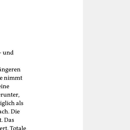
- und
längeren
ude nimmt
eine
erunter,
glich als
ach. Die
t. Das
rt. Totale