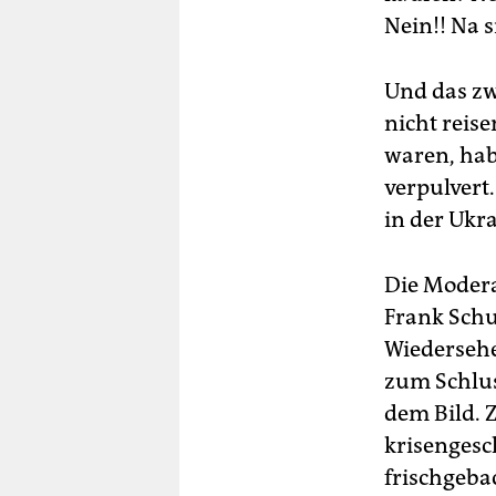
Nein!! Na s
Und das zwe
nicht reis
waren, hab
verpulvert.
in der Ukr
Die Modera
Frank Schu
Wiedersehe
zum Schlus
dem Bild. 
krisengesc
frischgeba