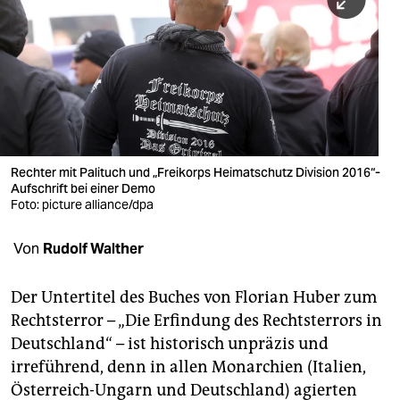
berlin
nord
wahrheit
verlag
verlag
Rechter mit Palituch und „Freikorps Heimatschutz Division 2016“-
Aufschrift bei einer Demo
veranstaltungen
Foto: picture alliance/dpa
shop
Von
Rudolf Walther
fragen & hilfe
unterstützen
Der Untertitel des Buches von Florian Huber zum
Rechtsterror – „Die Erfindung des Rechtsterrors in
abo
Deutschland“ – ist historisch unpräzis und
irreführend, denn in allen Monarchien (Italien,
genossenschaft
Österreich-Ungarn und Deutschland) agierten