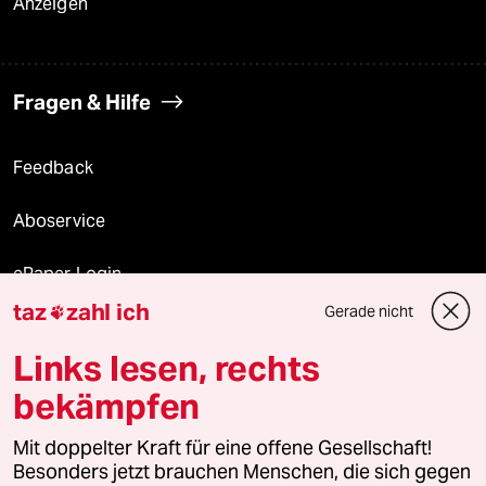
Anzeigen
Fragen & Hilfe
Feedback
Aboservice
ePaper Login
taz
zahl ich
Gerade nicht

Downloads für Abonnierende
Links lesen, rechts
bekämpfen
© 2026 taz Verlags und Vertriebs GmbH
Mit doppelter Kraft für eine offene Gesellschaft!
Alle Rechte vorbehalten. Bei rechtlichen Fragen oder für Genehmigungen
wenden Sie sich bitte an
lizenzen@taz.de
Besonders jetzt brauchen Menschen, die sich gegen