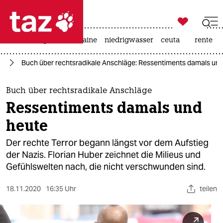

taz zahl ich
hitze
krieg in der ukraine
niedrigwasser
ceuta
rente

taz zahl ich
or
Buch über rechtsradikale Anschläge: Ressentiments damals un
taz zahl ich
themen
Buch über rechtsradikale Anschläge
Ressentiments damals und
politik
heute
öko
Der rechte Terror begann längst vor dem Aufstieg
der Nazis. Florian Huber zeichnet die Milieus und
gesellschaft
Gefühlswelten nach, die nicht verschwunden sind.
kultur
18.11.2020
16:35 Uhr
teilen
sport