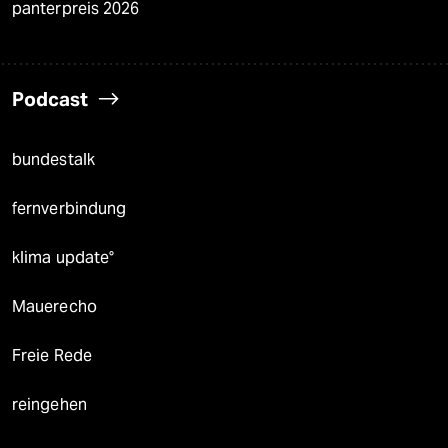
panterpreis 2026
Podcast
bundestalk
fernverbindung
klima update°
Mauerecho
Freie Rede
reingehen