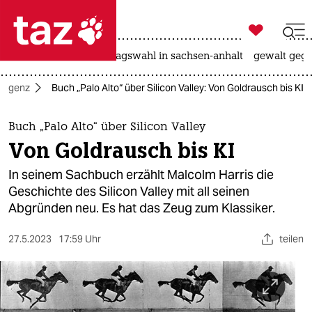

taz zahl ich
nahost-konflikt
landtagswahl in sachsen-anhalt
gewalt gege

taz zahl ich
elligenz
Buch „Palo Alto“ über Silicon Valley: Von Goldrausch bis KI
taz zahl ich
themen
Buch „Palo Alto“ über Silicon Valley
Von Goldrausch bis KI
politik
In seinem Sachbuch erzählt Malcolm Harris die
öko
Geschichte des Silicon Valley mit all seinen
Abgründen neu. Es hat das Zeug zum Klassiker.
gesellschaft
27.5.2023
17:59 Uhr
teilen
kultur
sport