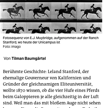
berlin
nord
wahrheit
verlag
Fotosequenz von E.J. Muybridge, aufgenommen auf der Ranch
Stanford, wo heute der Unicampus ist
verlag
Foto: imago
veranstaltungen
Von
Tilman Baumgärtel
shop
fragen & hilfe
Berühmte Geschichte: Leland Stanford, der
ehemalige Gouverneur von Kalifornien und
unterstützen
Gründer der gleichnamigen Eliteuniversität,
wollte 1870 wissen, ob die vier Hufe eines Pferds
abo
beim Galoppieren je alle gleichzeitig in der Luft
genossenschaft
sind. Weil man das mit bloßem Auge nicht sehen