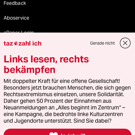
Feedback
Aboservice
ePaper Login
taz
zahl ich
Gerade nicht

Downloads für Abonnierende
Links lesen, rechts
bekämpfen
© 2026 taz Verlags und Vertriebs GmbH
Alle Rechte vorbehalten. Bei rechtlichen Fragen oder für Genehmigungen
Mit doppelter Kraft für eine offene Gesellschaft!
wenden Sie sich bitte an
lizenzen@taz.de
Besonders jetzt brauchen Menschen, die sich gegen
Rechtsextremismus einsetzen, unsere Solidarität.
Daher gehen 50 Prozent der Einnahmen aus
Feedback
Redaktionsstatut
Kommune-Richtlinien
KI-
Neuanmeldungen an „Alles beginnt im Zentrum“ –
eine Kampagne, die bedrohte linke Kulturzentren
Leitlinie
Informant
Datenschutz
Impressum
AGB
und Jugendorte unterstützt. Sind Sie dabei?
Seitenwende
Einwilligungen widerrufen (Ads)