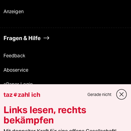
Anzeigen
Fragen & Hilfe
Feedback
Aboservice
ePaper Login
taz
zahl ich
Gerade nicht

Downloads für Abonnierende
Links lesen, rechts
bekämpfen
© 2026 taz Verlags und Vertriebs GmbH
Alle Rechte vorbehalten. Bei rechtlichen Fragen oder für Genehmigungen