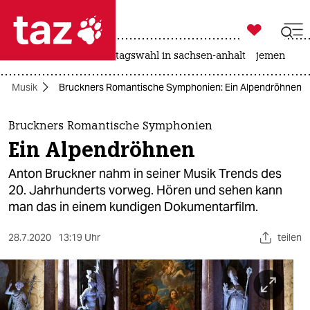

taz zahl ich
drohnen
rente
landtagswahl in sachsen-anhalt
jemen

taz zahl ich
Musik
Bruckners Romantische Symphonien: Ein Alpendröhnen
taz zahl ich
themen
Bruckners Romantische Symphonien
Ein Alpendröhnen
politik
Anton Bruckner nahm in seiner Musik Trends des
öko
20. Jahrhunderts vorweg. Hören und sehen kann
man das in einem kundigen Dokumentarfilm.
gesellschaft
28.7.2020
13:19 Uhr
teilen
kultur
sport