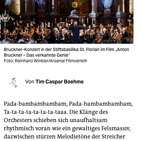
berlin
nord
wahrheit
verlag
Bruckner-Konzert in der Stiftsbasilika St. Florian im Film „Anton
verlag
Bruckner – Das verkannte Genie“
Foto: Reinhard Winkler/Arsenal Filmverleih
veranstaltungen
shop
Von
Tim Caspar Boehme
fragen & hilfe
Pada-bambambambam, Pada-bambambambam,
unterstützen
Ta-ta-ta-ta-ta-ta-ta-taaa. Die Klänge des
abo
Orchesters schieben sich unaufhaltsam
rhythmisch voran wie ein gewaltiges Felsmassiv,
genossenschaft
dazwischen stürzen Melodietöne der Streicher