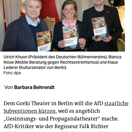
berlin
nord
wahrheit
verlag
verlag
Ulrich Khuon (Präsident des Deutschen Bühnenvereins), Bianca
Klose (Mobile Beratung gegen Rechtsextremismus) und Klaus
veranstaltungen
Lederer (Kultursenator von Berlin)
Foto: dpa
shop
fragen & hilfe
Von
Barbara Behrendt
unterstützen
Dem Gorki Theater in Berlin will die AfD
staatliche
abo
Subventionen kürzen
, weil es angeblich
„Gesinnungs- und Propagandatheater“ mache.
genossenschaft
AfD-Kritiker wie der Regisseur Falk Richter