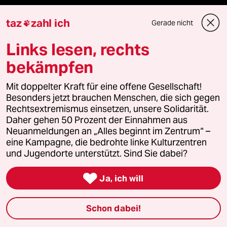
taz FUTURZWEI
taz
zahl ich
Gerade nicht

Le Monde diplomatique
Links lesen, rechts
bekämpfen
taz Archiv
Mit doppelter Kraft für eine offene Gesellschaft!
Besonders jetzt brauchen Menschen, die sich gegen
Rechtsextremismus einsetzen, unsere Solidarität.
Mehr taz Angebote
Daher gehen 50 Prozent der Einnahmen aus
Neuanmeldungen an „Alles beginnt im Zentrum“ –
eine Kampagne, die bedrohte linke Kulturzentren
Reisen
und Jugendorte unterstützt. Sind Sie dabei?
Kantine

Ja, ich will
Shop
Schon dabei!
Anzeigen