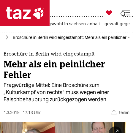

taz zahl ich
hitze
surfen
landtagswahl in sachsen-anhalt
gewalt gegen

taz zahl ich
te
Broschüre in Berlin wird eingestampft: Mehr als ein peinlicher Fe
taz zahl ich
themen
Broschüre in Berlin wird eingestampft
Mehr als ein peinlicher
politik
Fehler
öko
Fragwürdige Mittel: Eine Broschüre zum
„Kulturkampf von rechts“ muss wegen einer
gesellschaft
Falschbehauptung zurückgezogen werden.
kultur
1.3.2019
17:13 Uhr
teilen
sport