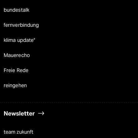
bundestalk
fernverbindung
klima update°
Mauerecho
Freie Rede
reingehen
Newsletter
team zukunft