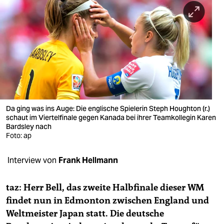
berlin
nord
wahrheit
verlag
verlag
veranstaltungen
Da ging was ins Auge: Die englische Spielerin Steph Houghton (r.)
schaut im Viertelfinale gegen Kanada bei ihrer Teamkollegin Karen
Bardsley nach
shop
Foto: ap
fragen & hilfe
Interview von
Frank Hellmann
unterstützen
taz: Herr Bell, das zweite Halbfinale dieser WM
abo
findet nun in Edmonton zwischen England und
genossenschaft
Weltmeister Japan statt. Die deutsche