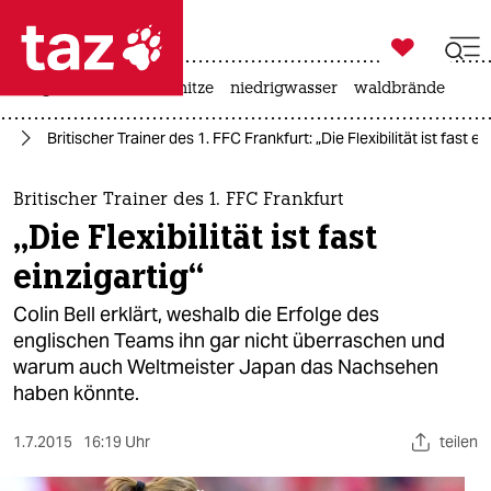

taz zahl ich
krieg in der ukraine
hitze
niedrigwasser
waldbrände

taz zahl ich
ll
Britischer Trainer des 1. FFC Frankfurt: „Die Flexibilität ist fast ei
taz zahl ich
themen
Britischer Trainer des 1. FFC Frankfurt
„Die Flexibilität ist fast
politik
einzigartig“
öko
Colin Bell erklärt, weshalb die Erfolge des
englischen Teams ihn gar nicht überraschen und
gesellschaft
warum auch Weltmeister Japan das Nachsehen
haben könnte.
kultur
sport
1.7.2015
16:19 Uhr
teilen