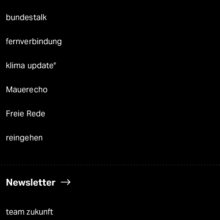
bundestalk
fernverbindung
klima update°
Mauerecho
Freie Rede
reingehen
Newsletter
team zukunft