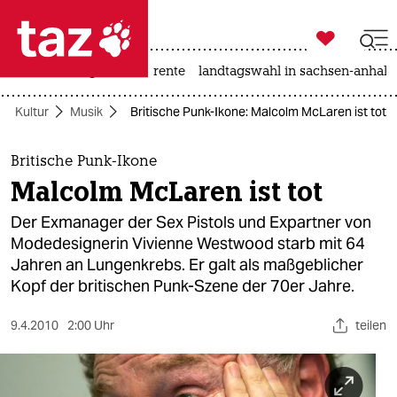

taz zahl ich
hitze
niedrigwasser
rente
landtagswahl in sachsen-anhalt

taz zahl ich
Kultur
Musik
Britische Punk-Ikone: Malcolm McLaren ist tot
taz zahl ich
themen
Britische Punk-Ikone
Malcolm McLaren ist tot
politik
Der Exmanager der Sex Pistols und Expartner von
öko
Modedesignerin Vivienne Westwood starb mit 64
Jahren an Lungenkrebs. Er galt als maßgeblicher
gesellschaft
Kopf der britischen Punk-Szene der 70er Jahre.
kultur
9.4.2010
2:00 Uhr
teilen
sport