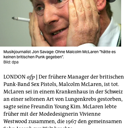
berlin
nord
wahrheit
verlag
verlag
Musikjournalist Jon Savage: Ohne Malcolm McLaren "hätte es
keinen britischen Punk gegeben".
veranstaltungen
Bild: dpa
shop
LONDON
afp
|
Der frühere Manager der britischen
fragen & hilfe
Punk-Band Sex Pistols, Malcolm McLaren, ist tot.
McLaren sei in einem Krankenhaus in der Schweiz
unterstützen
an einer seltenen Art von Lungenkrebs gestorben,
sagte seine Freundin Young Kim. McLaren lebte
abo
früher mit der Modedesignerin Vivienne
genossenschaft
Westwood zusammen, die 1967 den gemeinsamen