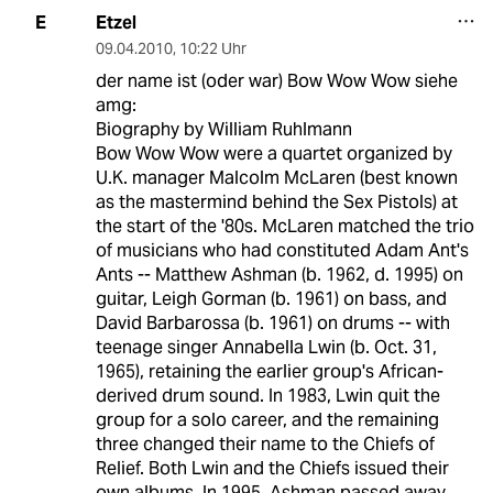
Etzel
E
09.04.2010
,
10:22 Uhr
der name ist (oder war) Bow Wow Wow siehe
amg:
Biography by William Ruhlmann
Bow Wow Wow were a quartet organized by
U.K. manager Malcolm McLaren (best known
as the mastermind behind the Sex Pistols) at
the start of the '80s. McLaren matched the trio
of musicians who had constituted Adam Ant's
Ants -- Matthew Ashman (b. 1962, d. 1995) on
guitar, Leigh Gorman (b. 1961) on bass, and
David Barbarossa (b. 1961) on drums -- with
teenage singer Annabella Lwin (b. Oct. 31,
1965), retaining the earlier group's African-
derived drum sound. In 1983, Lwin quit the
group for a solo career, and the remaining
three changed their name to the Chiefs of
Relief. Both Lwin and the Chiefs issued their
own albums. In 1995, Ashman passed away