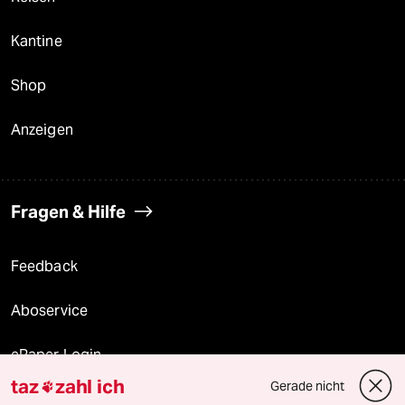
Kantine
Shop
Anzeigen
Fragen & Hilfe
Feedback
Aboservice
ePaper Login
taz
zahl ich
Gerade nicht

Downloads für Abonnierende