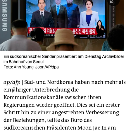
berlin
nord
wahrheit
verlag
verlag
Ein südkoreanischer Sender präsentiert am Dienstag Archivbilder
im Bahnhof von Seoul
veranstaltungen
Foto: Ahn Young-Joon/AP/dpa
shop
ap/afp
| Süd- und Nordkorea haben nach mehr als
fragen & hilfe
einjähriger Unterbrechung die
unterstützen
Kommunikationskanäle zwischen ihren
Regierungen wieder geöffnet. Dies sei ein erster
abo
Schritt hin zu einer angestrebten Verbesserung
der Beziehungen, teilte das Büro des
genossenschaft
südkoreanischen Präsidenten Moon Jae In am