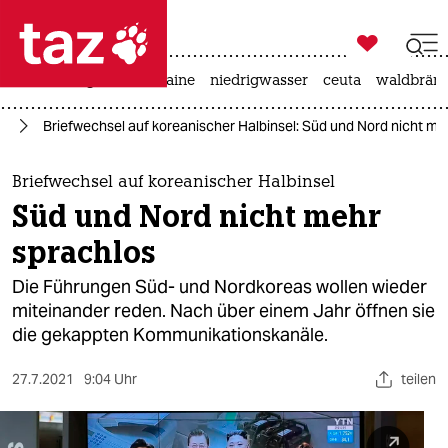

taz zahl ich
hitze
krieg in der ukraine
niedrigwasser
ceuta
waldbrän

taz zahl ich
en
Briefwechsel auf koreanischer Halbinsel: Süd und Nord nicht me
taz zahl ich
themen
Briefwechsel auf koreanischer Halbinsel
Süd und Nord nicht mehr
politik
sprachlos
öko
Die Führungen Süd- und Nordkoreas wollen wieder
miteinander reden. Nach über einem Jahr öffnen sie
gesellschaft
die gekappten Kommunikationskanäle.
kultur
27.7.2021
9:04 Uhr
teilen
sport