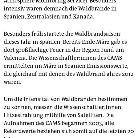
Atmosphere Monitoring Service). Besonders
epaper login
intensiv waren demnach die Waldbrände in
Spanien, Zentralasien und Kanada.
Besonders früh startete die Waldbrandsaison
dieses Jahr in Spanien. Bereits Ende März gab es
dort großflächige Feuer in der Region rund um
Valencia. Die Wis­sen­schaft­le­r:in­nen des CAMS
ermittelten im März in Spanien Emissionswerte,
die gleichauf mit denen des Waldbrandjahres 2012
waren.
Um die Intensität von Waldbränden bestimmen
zu können, messen die Wis­sen­schaft­le­r:in­nen
Hitzestrahlung mithilfe von Satelliten. Die
Aufnahmen des CAMS begannen 2003, alle
Rekordwerte beziehen sich somit auf die letzten 20