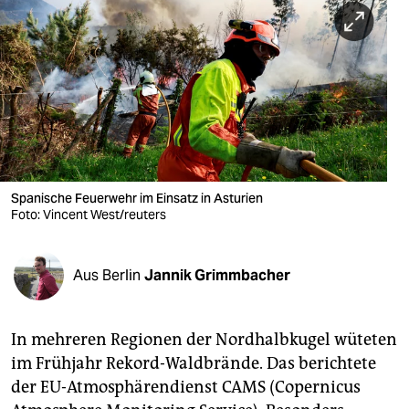
berlin
nord
wahrheit
verlag
verlag
veranstaltungen
Spanische Feuerwehr im Einsatz in Asturien
Foto: Vincent West/reuters
shop
fragen & hilfe
Aus Berlin
Jannik Grimmbacher
unterstützen
In mehreren Regionen der Nordhalbkugel wüteten
abo
im Frühjahr Rekord-Waldbrände. Das berichtete
genossenschaft
der EU-Atmosphärendienst CAMS (Copernicus