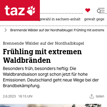

taz zahl ich
hitze
surfen
landtagswahl in sachsen-anhalt
gewalt gegen

taz zahl ich
el
Brennende Wälder auf der Nordhalbkugel: Frühling mit extreme
taz zahl ich
themen
Brennende Wälder auf der Nordhalbkugel
Frühling mit extremen
politik
Waldbränden
öko
Besonders früh, besonders heftig: Die
Waldbrandsaison sorgt schon jetzt für hohe
gesellschaft
Emissionen. Deutschland geht neue Wege bei der
Brandbekämpfung.
kultur
sport
2.6.2023
16:15 Uhr
teilen