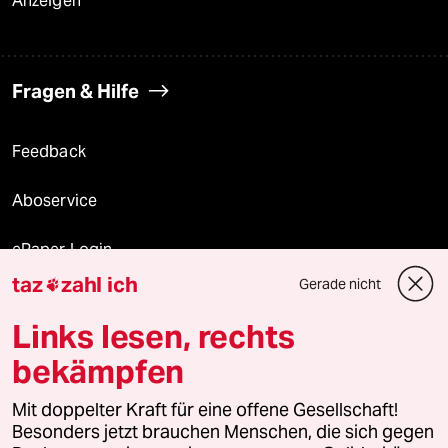
Anzeigen
Fragen & Hilfe
Feedback
Aboservice
ePaper Login
taz
zahl ich
Gerade nicht

Downloads für Abonnierende
Links lesen, rechts
bekämpfen
© 2026 taz Verlags und Vertriebs GmbH
Alle Rechte vorbehalten. Bei rechtlichen Fragen oder für Genehmigungen
Mit doppelter Kraft für eine offene Gesellschaft!
wenden Sie sich bitte an
lizenzen@taz.de
Besonders jetzt brauchen Menschen, die sich gegen