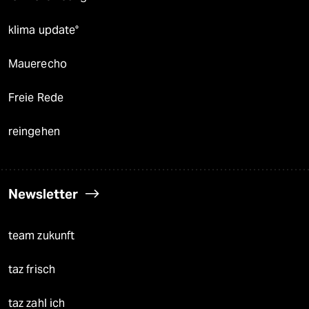
klima update°
Mauerecho
Freie Rede
reingehen
Newsletter
team zukunft
taz frisch
taz zahl ich