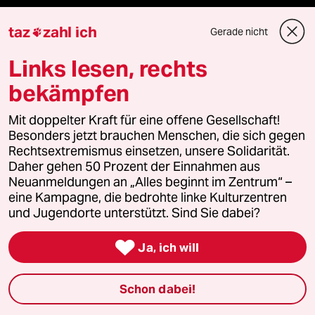
taz lab Infobrief
taz
zahl ich
Gerade nicht

Links lesen, rechts
bekämpfen
Veranstaltungen
Mit doppelter Kraft für eine offene Gesellschaft!
Demnächst
Besonders jetzt brauchen Menschen, die sich gegen
Rechtsextremismus einsetzen, unsere Solidarität.
Daher gehen 50 Prozent der Einnahmen aus
Vor Ort
Neuanmeldungen an „Alles beginnt im Zentrum“ –
eine Kampagne, die bedrohte linke Kulturzentren
Live im Stream
und Jugendorte unterstützt. Sind Sie dabei?
Vergangene

Ja, ich will
taz lab 2027
Schon dabei!