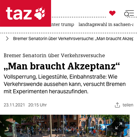

taz zahl ich
nahost-konflikt
usa unter trump
landtagswahl in sachsen-an

taz zahl ich
en
Bremer Senatorin über Verkehrsversuche: „Man braucht Akzept
taz zahl ich
themen
Bremer Senatorin über Verkehrsversuche
„Man braucht Akzeptanz“
politik
Vollsperrung, Liegestühle, Einbahnstraße: Wie
öko
Verkehrswende aussehen kann, versucht Bremen
mit Experimenten herauszufinden.
gesellschaft
23.11.2021
20:15 Uhr
teilen
kultur
sport