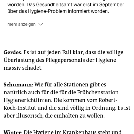
worden. Das Gesundheitsamt war erst im September
über das Hygiene-Problem informiert worden.
mehr anzeigen
Letzte Woche
wurde der Chefarzt der Kinderklinik,
Hans-Iko Huppertz, wegen der Frühchen-Tode von
der Geschäftsführung der kommunalen Bremer Klinik-
Holding Gesundheit Nord (Geno) fristlos entlassen.
Gerdes
: Es ist auf jeden Fall klar, dass die völlige
Überlastung des Pflegepersonals der Hygiene
Huppertz
hatte in der Vergangenheit mehr
massiv schadet.
Mitarbeiter verlangt, sich dann aber mit der Geno-
Geschäftsführung darauf geeinigt, die
Personalsituation nicht zu ändern.
Schumann
: Wie für alle Stationen gibt es
natürlich auch für die für die Frühchenstation
Die Beschäftigten
der Kinderklinik haben sich am
Wochenende öffentlich vor Huppertz gestellt. Die
Hygienerichtlinien. Die kommen vom Robert-
Bremer Opposition verlangt eine Beurlaubung des
Koch-Institut und die sind völlig in Ordnung. Es ist
Geno-Chefs, der den Personalnotstand zu
aber illusorisch, die einhalten zu wollen.
verantworten habe.
Winter
: Die Hygiene im Krankenhaus steht und