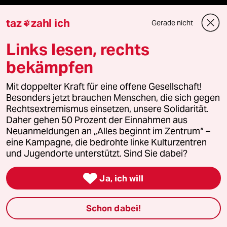
taz
zahl ich
Verlag
Gerade nicht

Links lesen, rechts
Aktuelles
bekämpfen
Hausblog
Mit doppelter Kraft für eine offene Gesellschaft!
Besonders jetzt brauchen Menschen, die sich gegen
Die Seitenwende
Rechtsextremismus einsetzen, unsere Solidarität.
Daher gehen 50 Prozent der Einnahmen aus
Stellen
Neuanmeldungen an „Alles beginnt im Zentrum“ –
eine Kampagne, die bedrohte linke Kulturzentren
und Jugendorte unterstützt. Sind Sie dabei?
Presse

Ja, ich will
Unterstützen
Schon dabei!