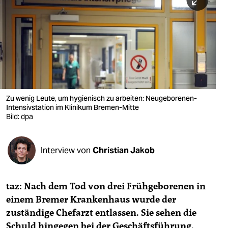
berlin
nord
wahrheit
verlag
verlag
Zu wenig Leute, um hygienisch zu arbeiten: Neugeborenen-
Intensivstation im Klinikum Bremen-Mitte
veranstaltungen
Bild: dpa
shop
fragen & hilfe
Interview von
Christian Jakob
unterstützen
taz: Nach dem Tod von drei Frühgeborenen in
abo
einem Bremer Krankenhaus wurde der
genossenschaft
zuständige Chefarzt entlassen. Sie sehen die
Schuld hingegen bei der Geschäftsführung.