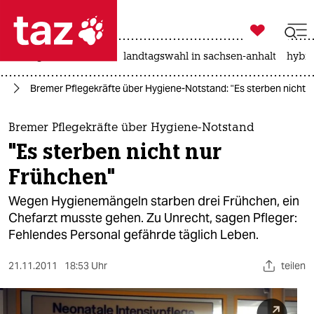

taz zahl ich
niedrigwasser
rente
landtagswahl in sachsen-anhalt
hybri

taz zahl ich
rd
Bremer Pflegekräfte über Hygiene-Notstand: "Es sterben nicht 
taz zahl ich
themen
Bremer Pflegekräfte über Hygiene-Notstand
"Es sterben nicht nur
politik
Frühchen"
öko
Wegen Hygienemängeln starben drei Frühchen, ein
Chefarzt musste gehen. Zu Unrecht, sagen Pfleger:
gesellschaft
Fehlendes Personal gefährde täglich Leben.
kultur
21.11.2011
18:53 Uhr
teilen
sport