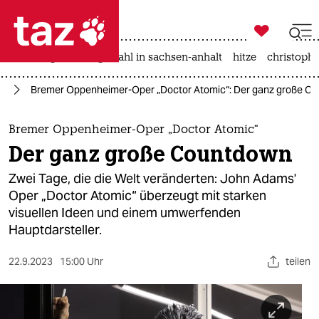

taz zahl ich
iran-krieg
landtagswahl in sachsen-anhalt
hitze
christophe

taz zahl ich
en
Bremer Oppenheimer-Oper „Doctor Atomic“: Der ganz große C
taz zahl ich
themen
Bremer Oppenheimer-Oper „Doctor Atomic“
Der ganz große Countdown
politik
Zwei Tage, die die Welt veränderten: John Adams'
öko
Oper „Doctor Atomic“ überzeugt mit starken
visuellen Ideen und einem umwerfenden
gesellschaft
Hauptdarsteller.
kultur
22.9.2023
15:00 Uhr
teilen
sport