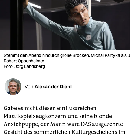
berlin
nord
wahrheit
verlag
verlag
Stemmt den Abend hindurch große Brocken: Michal Partyka als J
Robert Oppenheimer
veranstaltungen
Foto: Jörg Landsberg
shop
Von
Alexander Diehl
fragen & hilfe
unterstützen
Gäbe es nicht diesen einflussreichen
abo
Plastikspielzeugkonzern und seine blonde
Anziehpuppe, der Mann wäre DAS ausgezehrte
genossenschaft
Gesicht des sommerlichen Kulturgeschehens im