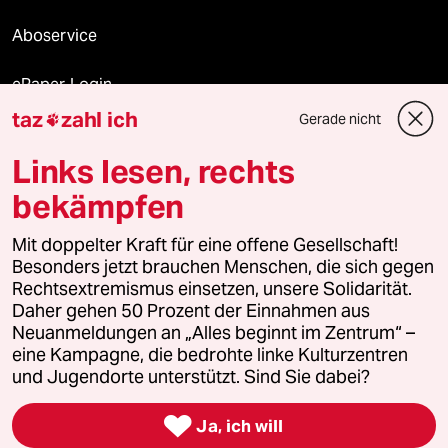
Aboservice
ePaper Login
taz
zahl ich
Gerade nicht

Downloads für Abonnierende
Links lesen, rechts
bekämpfen
© 2026 taz Verlags und Vertriebs GmbH
Mit doppelter Kraft für eine offene Gesellschaft!
Alle Rechte vorbehalten. Bei rechtlichen Fragen oder für Genehmigungen
wenden Sie sich bitte an
lizenzen@taz.de
Besonders jetzt brauchen Menschen, die sich gegen
Rechtsextremismus einsetzen, unsere Solidarität.
Daher gehen 50 Prozent der Einnahmen aus
Feedback
Redaktionsstatut
Kommune-Richtlinien
KI-
Neuanmeldungen an „Alles beginnt im Zentrum“ –
eine Kampagne, die bedrohte linke Kulturzentren
Leitlinie
Informant
Datenschutz
Impressum
AGB
und Jugendorte unterstützt. Sind Sie dabei?
Seitenwende
Einwilligungen widerrufen (Ads)

Ja, ich will