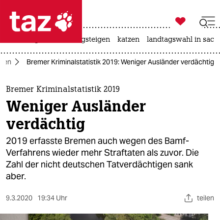

taz zahl ich
iran-krieg
hitze
bergsteigen
katzen
landtagswahl in sach

taz zahl ich
men
Bremer Kriminalstatistik 2019: Weniger Ausländer verdächtig
taz zahl ich
themen
Bremer Kriminalstatistik 2019
Weniger Ausländer
politik
verdächtig
öko
2019 erfasste Bremen auch wegen des Bamf-
Verfahrens wieder mehr Straftaten als zuvor. Die
gesellschaft
Zahl der nicht deutschen Tatverdächtigen sank
aber.
kultur
sport
9.3.2020
19:34 Uhr
teilen