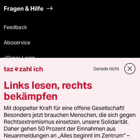
Fragen & Hilfe
Feedback
Aboservice
ePaper Login
taz
zahl ich
Gerade nicht

Downloads für Abonnierende
Links lesen, rechts
bekämpfen
© 2026 taz Verlags und Vertriebs GmbH
Mit doppelter Kraft für eine offene Gesellschaft!
Alle Rechte vorbehalten. Bei rechtlichen Fragen oder für Genehmigungen
wenden Sie sich bitte an
lizenzen@taz.de
Besonders jetzt brauchen Menschen, die sich gegen
Rechtsextremismus einsetzen, unsere Solidarität.
Daher gehen 50 Prozent der Einnahmen aus
Feedback
Redaktionsstatut
Kommune-Richtlinien
KI-
Neuanmeldungen an „Alles beginnt im Zentrum“ –