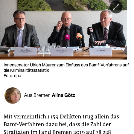
berlin
nord
wahrheit
verlag
verlag
veranstaltungen
Innensenator Ulrich Mäurer zum Einfluss des Bamf-Verfahrens auf
die Kriminalitätsstatistik
Foto: dpa
shop
fragen & hilfe
Aus Bremen
Alina Götz
unterstützen
abo
Mit vermeintlich 1.159 Delikten trug allein das
genossenschaft
Bamf-Verfahren dazu bei, dass die Zahl der
Straftaten im Land Bremen 2019 auf 78.228