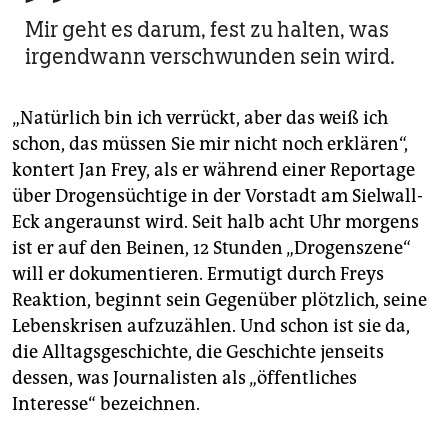
berlin
Mir geht es darum, fest zu halten, was
nord
irgendwann verschwunden sein wird.
wahrheit
„Natürlich bin ich verrückt, aber das weiß ich
verlag
schon, das müssen Sie mir nicht noch erklären“,
kontert Jan Frey, als er während einer Reportage
verlag
über Drogensüchtige in der Vorstadt am Sielwall-
veranstaltungen
Eck angeraunst wird. Seit halb acht Uhr morgens
ist er auf den Beinen, 12 Stunden „Drogenszene“
shop
will er dokumentieren. Ermutigt durch Freys
fragen & hilfe
Reaktion, beginnt sein Gegenüber plötzlich, seine
Lebenskrisen aufzuzählen. Und schon ist sie da,
unterstützen
die Alltagsgeschichte, die Geschichte jenseits
abo
dessen, was Journalisten als „öffentliches
Interesse“ bezeichnen.
genossenschaft