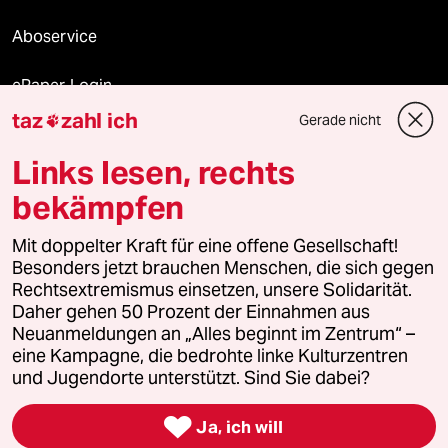
Aboservice
ePaper Login
taz
zahl ich
Gerade nicht

Downloads für Abonnierende
Links lesen, rechts
bekämpfen
© 2026 taz Verlags und Vertriebs GmbH
Mit doppelter Kraft für eine offene Gesellschaft!
Alle Rechte vorbehalten. Bei rechtlichen Fragen oder für Genehmigungen
wenden Sie sich bitte an
lizenzen@taz.de
Besonders jetzt brauchen Menschen, die sich gegen
Rechtsextremismus einsetzen, unsere Solidarität.
Daher gehen 50 Prozent der Einnahmen aus
Feedback
Redaktionsstatut
Kommune-Richtlinien
KI-
Neuanmeldungen an „Alles beginnt im Zentrum“ –
eine Kampagne, die bedrohte linke Kulturzentren
Leitlinie
Informant
Datenschutz
Impressum
AGB
und Jugendorte unterstützt. Sind Sie dabei?
Seitenwende
Einwilligungen widerrufen (Ads)

Ja, ich will