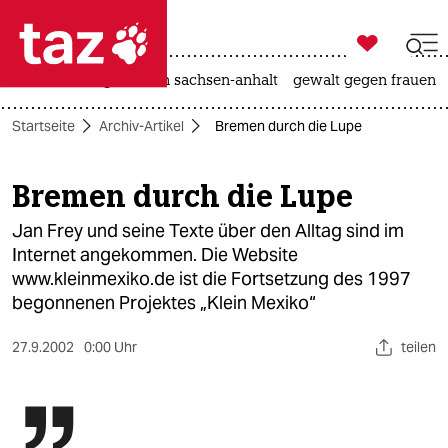

taz zahl ich
hitze
landtagswahl in sachsen-anhalt
gewalt gegen frauen

taz zahl ich
Startseite
Archiv-Artikel
Bremen durch die Lupe
taz zahl ich
themen
Bremen durch die Lupe
politik
Jan Frey und seine Texte über den Alltag sind im
Internet angekommen. Die Website
öko
www.kleinmexiko.de ist die Fortsetzung des 1997
begonnenen Projektes „Klein Mexiko“
gesellschaft
27.9.2002
0:00 Uhr
teilen
kultur
sport
