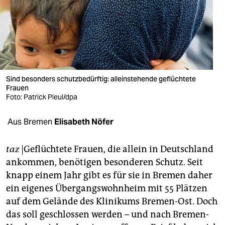
berlin
nord
wahrheit
verlag
Sind besonders schutzbedürftig: alleinstehende geflüchtete
verlag
Frauen
Foto: Patrick Pleul/dpa
veranstaltungen
Aus Bremen
Elisabeth Nöfer
shop
fragen & hilfe
taz
|Geflüchtete Frauen, die allein in Deutschland
ankommen, benötigen besonderen Schutz. Seit
unterstützen
knapp einem Jahr gibt es für sie in Bremen daher
abo
ein eigenes Übergangswohnheim mit 55 Plätzen
auf dem Gelände des Klinikums Bremen-Ost. Doch
genossenschaft
das soll geschlossen werden – und nach Bremen-