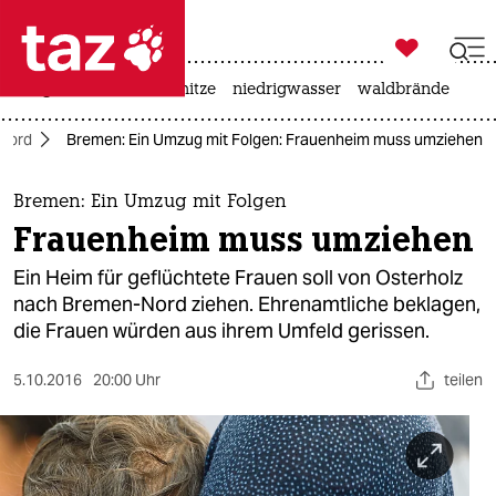

taz zahl ich
krieg in der ukraine
hitze
niedrigwasser
waldbrände

taz zahl ich
Nord
Bremen: Ein Umzug mit Folgen: Frauenheim muss umziehen
taz zahl ich
themen
Bremen: Ein Umzug mit Folgen
Frauenheim muss umziehen
politik
Ein Heim für geflüchtete Frauen soll von Osterholz
öko
nach Bremen-Nord ziehen. Ehrenamtliche beklagen,
die Frauen würden aus ihrem Umfeld gerissen.
gesellschaft
5.10.2016
20:00 Uhr
teilen
kultur
sport