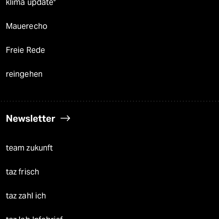
klima update°
Mauerecho
Freie Rede
reingehen
Newsletter
team zukunft
taz frisch
taz zahl ich