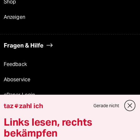
Shop
Anzeigen
Fragen & Hilfe
Feedback
Aboservice
ePaper Login
taz
zahl ich
Gerade nicht

Downloads für Abonnierende
Links lesen, rechts
bekämpfen
© 2026 taz Verlags und Vertriebs GmbH