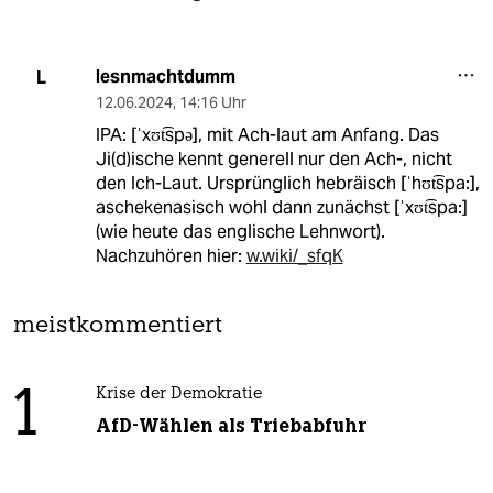
lesnmachtdumm
L
12.06.2024
,
14:16 Uhr
IPA: [ˈxʊt͡spə], mit Ach-laut am Anfang. Das
Ji(d)ische kennt generell nur den Ach-, nicht
den Ich-Laut. Ursprünglich hebräisch [ˈhʊt͡spa:],
aschekenasisch wohl dann zunächst [ˈxʊt͡spa:]
(wie heute das englische Lehnwort).
Nachzuhören hier:
w.wiki/_sfqK
meistkommentiert
1
Krise der Demokratie
AfD-Wählen als Triebabfuhr