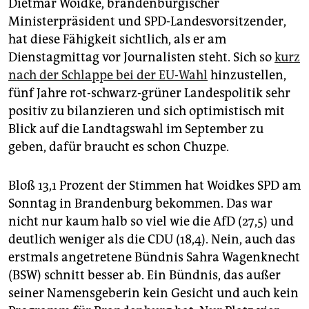
Dietmar Woidke, brandenburgischer
epaper login
Ministerpräsident und SPD-Landesvorsitzender,
hat diese Fähigkeit sichtlich, als er am
Dienstagmittag vor Journalisten steht. Sich so
kurz
nach der Schlappe bei der EU-Wahl
hinzustellen,
fünf Jahre rot-schwarz-grüner Landespolitik sehr
positiv zu bilanzieren und sich optimistisch mit
Blick auf die Landtagswahl im September zu
geben, dafür braucht es schon Chuzpe.
Bloß 13,1 Prozent der Stimmen hat Woidkes SPD am
Sonntag in Brandenburg bekommen. Das war
nicht nur kaum halb so viel wie die AfD (27,5) und
deutlich weniger als die CDU (18,4). Nein, auch das
erstmals angetretene Bündnis Sahra Wagenknecht
(BSW) schnitt besser ab. Ein Bündnis, das außer
seiner ­Namensgeberin kein Gesicht und auch kein