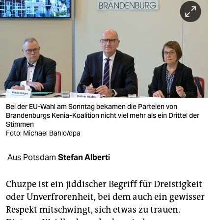
berlin
nord
wahrheit
verlag
verlag
veranstaltungen
Bei der EU-Wahl am Sonntag bekamen die Parteien von
Brandenburgs Kenia-Koalition nicht viel mehr als ein Drittel der
Stimmen
shop
Foto: Michael Bahlo/dpa
fragen & hilfe
Aus Potsdam
Stefan Alberti
unterstützen
Chuzpe ist ein jiddischer Begriff für Dreistigkeit
abo
oder Unverfrorenheit, bei dem auch ein gewisser
genossenschaft
Respekt mitschwingt, sich etwas zu trauen.