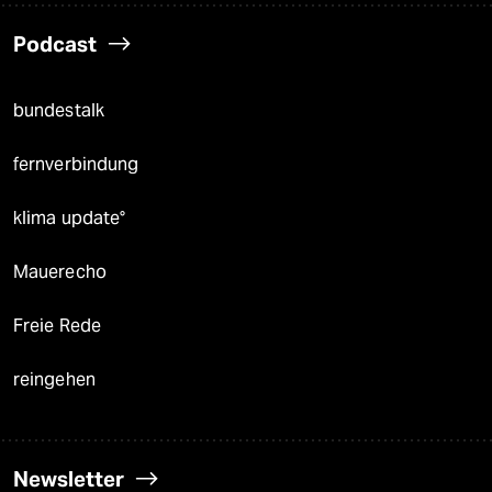
Podcast
bundestalk
fernverbindung
klima update°
Mauerecho
Freie Rede
reingehen
Newsletter