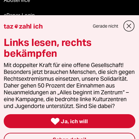
Aboservice
ePaper Login
taz
zahl ich
Gerade nicht

Downloads für Abonnierende
Links lesen, rechts
bekämpfen
© 2026 taz Verlags und Vertriebs GmbH
Mit doppelter Kraft für eine offene Gesellschaft!
Alle Rechte vorbehalten. Bei rechtlichen Fragen oder für Genehmigungen
wenden Sie sich bitte an
lizenzen@taz.de
Besonders jetzt brauchen Menschen, die sich gegen
Rechtsextremismus einsetzen, unsere Solidarität.
Daher gehen 50 Prozent der Einnahmen aus
Feedback
Redaktionsstatut
Kommune-Richtlinien
KI-
Neuanmeldungen an „Alles beginnt im Zentrum“ –
eine Kampagne, die bedrohte linke Kulturzentren
Leitlinie
Informant
Datenschutz
Impressum
AGB
und Jugendorte unterstützt. Sind Sie dabei?
Seitenwende
Einwilligungen widerrufen (Ads)

Ja, ich will