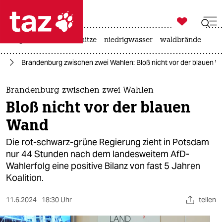

taz zahl ich
krieg in der ukraine
hitze
niedrigwasser
waldbrände

taz zahl ich
rg
Brandenburg zwischen zwei Wahlen: Bloß nicht vor der blauen 
taz zahl ich
themen
Brandenburg zwischen zwei Wahlen
Bloß nicht vor der blauen
politik
Wand
öko
Die rot-schwarz-grüne Regierung zieht in Potsdam
nur 44 Stunden nach dem landesweitem AfD-
gesellschaft
Wahlerfolg eine positive Bilanz von fast 5 Jahren
Koalition.
kultur
sport
11.6.2024
18:30 Uhr
teilen