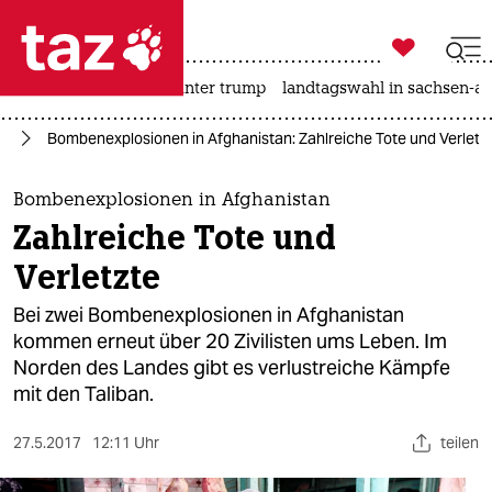

taz zahl ich
nahost-konflikt
usa unter trump
landtagswahl in sachsen-an

taz zahl ich
an
Bombenexplosionen in Afghanistan: Zahlreiche Tote und Verletz
taz zahl ich
themen
Bombenexplosionen in Afghanistan
Zahlreiche Tote und
politik
Verletzte
öko
Bei zwei Bombenexplosionen in Afghanistan
kommen erneut über 20 Zivilisten ums Leben. Im
gesellschaft
Norden des Landes gibt es verlustreiche Kämpfe
mit den Taliban.
kultur
sport
27.5.2017
12:11 Uhr
teilen