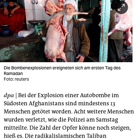
berlin
nord
wahrheit
verlag
verlag
veranstaltungen
Die Bombenexplosionen ereigneten sich am ersten Tag des
Ramadan
shop
Foto: reuters
fragen & hilfe
dpa
| Bei der Explosion einer Autobombe im
Südosten Afghanistans sind mindestens 13
unterstützen
Menschen getötet worden. Acht weitere Menschen
abo
wurden verletzt, wie die Polizei am Samstag
mitteilte. Die Zahl der Opfer könne noch steigen,
genossenschaft
hieß es. Die radikalislamischen Taliban