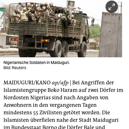
berlin
nord
wahrheit
verlag
verlag
veranstaltungen
Nigerianische Soldaten in Maiduguri.
Bild: Reuters
shop
MAIDUGURI/KANO
ap/afp
| Bei Angriffen der
fragen & hilfe
Islamistengruppe Boko Haram auf zwei Dörfer im
unterstützen
Nordosten Nigerias sind nach Angaben von
Anwohnern in den vergangenen Tagen
abo
mindestens 55 Zivilisten getötet worden. Die
genossenschaft
Islamisten überfielen nahe der Stadt Maiduguri
im Bundesstaat Borno die Dörfer Bale und