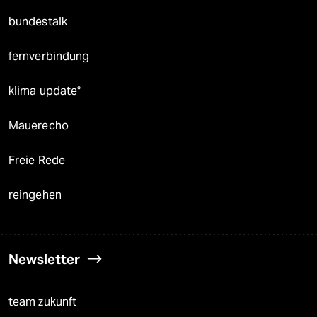
bundestalk
fernverbindung
klima update°
Mauerecho
Freie Rede
reingehen
Newsletter
team zukunft