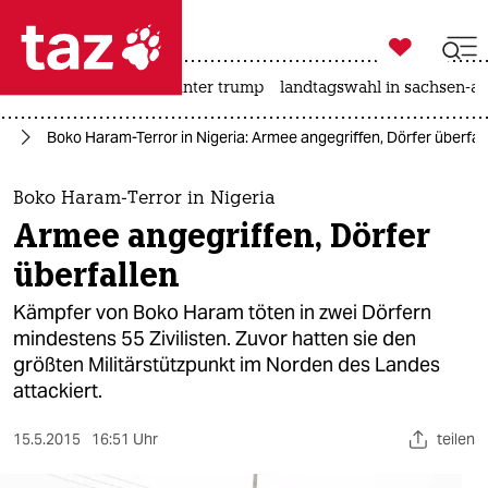

taz zahl ich
nahost-konflikt
usa unter trump
landtagswahl in sachsen-an

taz zahl ich
ka
Boko Haram-Terror in Nigeria: Armee angegriffen, Dörfer überfal
taz zahl ich
themen
Boko Haram-Terror in Nigeria
Armee angegriffen, Dörfer
politik
überfallen
öko
Kämpfer von Boko Haram töten in zwei Dörfern
mindestens 55 Zivilisten. Zuvor hatten sie den
gesellschaft
größten Militärstützpunkt im Norden des Landes
attackiert.
kultur
sport
15.5.2015
16:51 Uhr
teilen