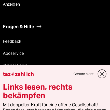
Anzeigen
Fragen & Hilfe
Feedback
Aboservice
ePaper Login
taz
zahl ich
Gerade nicht

Downloads für Abonnierende
Links lesen, rechts
bekämpfen
© 2026 taz Verlags und Vertriebs GmbH
Mit doppelter Kraft für eine offene Gesellschaft!
Alle Rechte vorbehalten. Bei rechtlichen Fragen oder für Genehmigungen
wenden Sie sich bitte an
lizenzen@taz.de