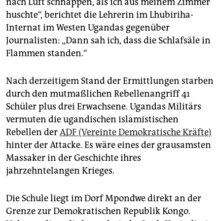
nach Luft schnappen, als ich aus meinem Zimmer
epaper login
huschte“, berichtet die Lehrerin im Lhubiriha-
Internat im Westen Ugandas gegenüber
Journalisten: „Dann sah ich, dass die Schlafsäle in
Flammen standen.“
Nach derzeitigem Stand der Ermittlungen starben
durch den mutmaßlichen Rebellenangriff 41
Schüler plus drei Erwachsene. Ugandas Militärs
vermuten die ugandischen islamistischen
Rebellen der
ADF (Vereinte Demokratische Kräfte)
hinter der Attacke. Es wäre eines der grausamsten
Massaker in der Geschichte ihres
jahrzehntelangen Krieges.
Die Schule liegt im Dorf Mpondwe direkt an der
Grenze zur Demokratischen Republik Kongo.