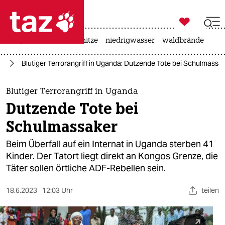

taz zahl ich
krieg in der ukraine
hitze
niedrigwasser
waldbrände

taz zahl ich
go
Blutiger Terrorangriff in Uganda: Dutzende Tote bei Schulmassa
taz zahl ich
themen
Blutiger Terrorangriff in Uganda
Dutzende Tote bei
politik
Schulmassaker
öko
Beim Überfall auf ein Internat in Uganda sterben 41
Kinder. Der Tatort liegt direkt an Kongos Grenze, die
gesellschaft
Täter sollen örtliche ADF-Rebellen sein.
kultur
18.6.2023
12:03 Uhr
teilen
sport