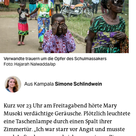
berlin
nord
wahrheit
verlag
verlag
Verwandte trauern um die Opfer des Schulmassakers
Foto: Hajarah Nalwadda/ap
veranstaltungen
shop
Aus Kampala
Simone Schlindwein
fragen & hilfe
unterstützen
Kurz vor 23 Uhr am Freitagabend hörte Mary
Musoki verdächtige Geräusche. Plötzlich leuchtete
abo
eine Taschenlampe durch einen Spalt ihrer
genossenschaft
Zimmertür. „Ich war starr vor Angst und musste