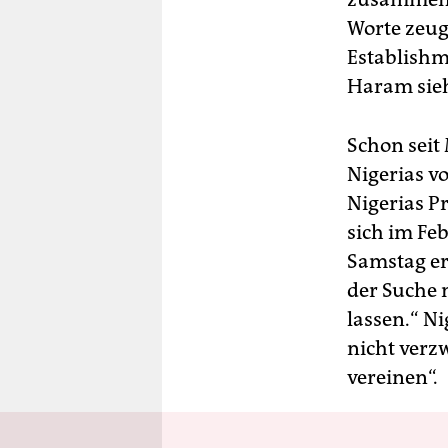
Worte zeug
Establishm
Haram sieh
Schon seit
Nigerias v
Nigerias P
sich im Fe
Samstag er
der Suche 
lassen.“ N
nicht verz
vereinen“.