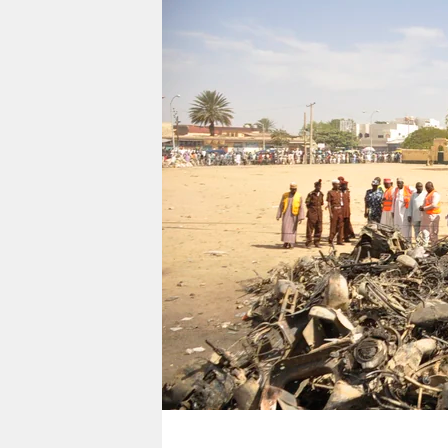
berlin
nord
wahrheit
verlag
verlag
veranstaltungen
shop
fragen & hilfe
unterstützen
abo
genossenschaft