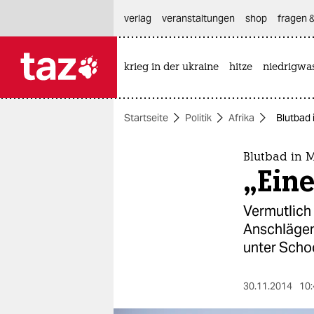
hautnavigation anspringen
hauptinhalt anspringen
footer anspringen
verlag
veranstaltungen
shop
fragen &
krieg in der ukraine
hitze
niedrigwa

taz zahl ich
taz zahl ich
Startseite
Politik
Afrika
Blutbad 
themen
politik
Blutbad in 
„Eine
öko
Vermutlich
gesellschaft
Anschlägen
unter Scho
kultur
sport
30.11.2014
10: