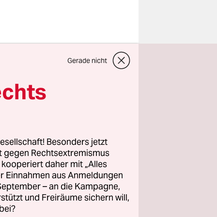
 schwersten
Gerade nicht
hundert
echts
Serie von
er, mitten
m Opfer.
esellschaft! Besonders jetzt
von Kano,
rt gegen Rechtsextremismus
z kooperiert daher mit „Alles
, zeigen
ller Einnahmen aus Anmeldungen
 so
. September – an die Kampagne,
ichts des
rstützt und Freiräume sichern will,
bei?