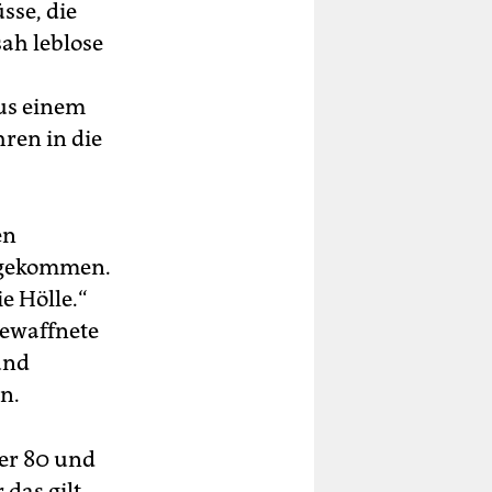
sse, die
sah leblose
aus einem
hren in die
en
t gekommen.
e Hölle.“
Bewaffnete
und
en.
ber 80 und
das gilt