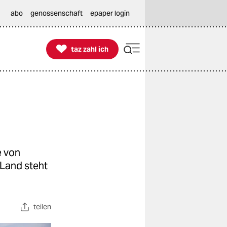
abo
genossenschaft
epaper login

taz zahl ich
taz zahl ich
e von
 Land steht
teilen