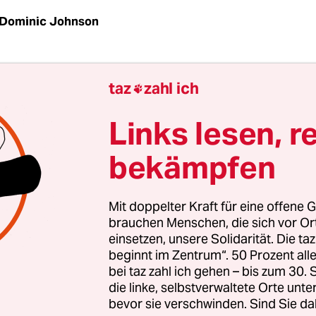
Dominic Johnson
| Nigeria steht unter Schock, nachdem einer der
taz
zahl ich

 der Geschichte des Landes vermutlich mehrere 
dert hat. Medienberichten zufolge fielen am
Links lesen, r
hmittag über 200 Menschen einer koordinierten 
bekämpfen
nanschlägen, flankiert von gezieltem Gewehrfeu
er wichtigsten Moscheen des Vielvölkerstaates zu
Mit doppelter Kraft für eine offene G
h der Anschlagsserie aus der zentralen Moschee 
brauchen Menschen, die sich vor O
einsetzen, unsere Solidarität. Die ta
n Stadt im muslimisch geprägten Norden Nigerias
beginnt im Zentrum“. 50 Prozent a
e Teppiche verkohlter Leichen. Die normalerweise
bei taz zahl ich gehen – bis zum 30
 sozialen Netzwerke des Landes zeigen sich anges
die linke, selbstverwaltete Orte unte
bevor sie verschwinden. Sind Sie da
er Brutalität wie erstarrt.