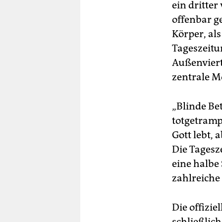
ein dritter
offenbar g
Körper, als
Tageszeit
Außenvierte
zentrale M
„Blinde Be
totgetramp
Gott lebt, 
Die Tagesz
eine halbe
zahlreiche 
Die offizi
schließlic