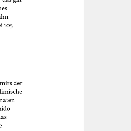
nes
ihn
i 105
Emirs der
limische
onaten
mido
das
e