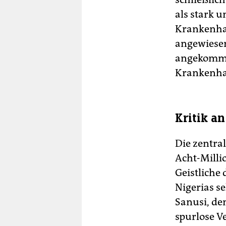
als stark u
Krankenhau
angewiesen
angekommen
Krankenha
Kritik a
Die zentra
Acht-Milli
Geistliche
Nigerias s
Sanusi, de
spurlose 