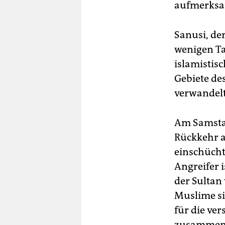
aufmerksa
Sanusi, der
wenigen Ta
islamistis
Gebiete de
verwandelt
Am Samstag
Rückkehr a
einschücht
Angreifer 
der Sultan 
Muslime sin
für die ve
zusammenzu