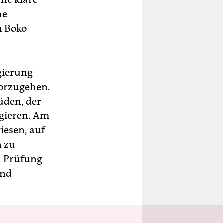
he
n Boko
gierung
vorzugehen.
üden, der
agieren. Am
iesen, auf
n zu
n Prüfung
ind