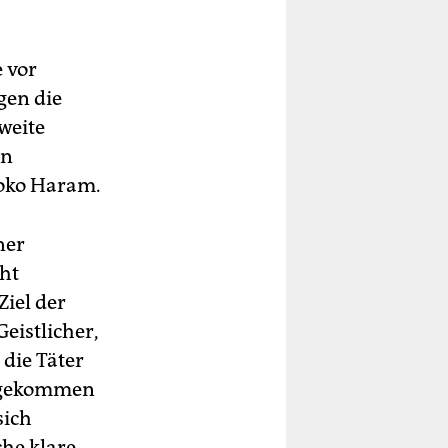
e vor
gen die
weite
en
Boko Haram.
ner
ht
Ziel der
eistlicher,
 die Täter
st gekommen
sich
he klare