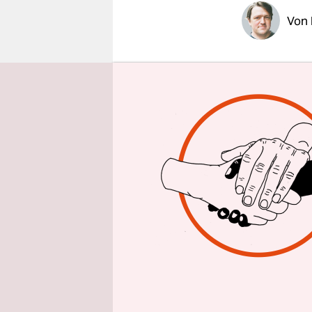
epaper login
Von
BERLIN
taz
Terrorakte
Tote gefor
Freitagnac
drei Bombe
in einer d
Bilder nac
der größte
regelrecht
lebendigen
Ausmaßes d