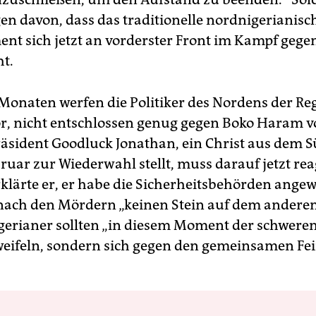
en davon, dass das traditionelle nordnigerianisc
ent sich jetzt an vorderster Front im Kampf gege
t.
 Monaten werfen die Politiker des Nordens der Re
or, nicht entschlossen genug gegen Boko Haram 
räsident Goodluck Jonathan, ein Christ aus dem S
bruar zur Wiederwahl stellt, muss darauf jetzt re
klärte er, er habe die Sicherheitsbehörden angew
nach den Mördern „keinen Stein auf dem andere
igerianer sollten „in diesem Moment der schwere
weifeln, sondern sich gegen den gemeinsamen Fe