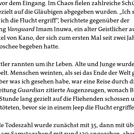
 vor dem Eingang. Im Chaos fielen zahlreiche Schü
ezielt auf die Gläubigen abgegeben wurden. „Ich 
 ich die Flucht ergriff“, berichtete gegenüber der
ung
Vanguard
Imam Inuwa, ein alter Geistlicher 
l von Kano, der sich zum ersten Mal seit zwei Ja
oschee begeben hatte.
ttler rannten um ihr Leben. Alte und Junge wurd
elt. Menschen weinten, als sei das Ende der Wel
aber was ich gesehen habe, war eine Reise durch di
eitung
Guardian
zitierte Augenzeugen, wonach 
 Stunde lang gezielt auf die Fliehenden schossen 
töteten, bevor sie in einem Jeep die Flucht ergriff
elle Todeszahl wurde zunächst mit 35, dann mit ü
h am Samstagabend mit rund 120 angegeben, aber 