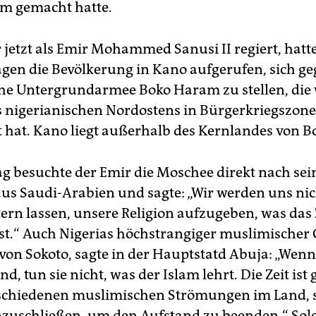
m gemacht hatte.
 jetzt als Emir Mohammed Sanusi II regiert, hatt
gen die Bevölkerung in Kano aufgerufen, sich ge
che Untergrundarmee Boko Haram zu stellen, die 
s nigerianischen Nordostens in Bürgerkriegszon
 hat. Kano liegt außerhalb des Kernlandes von 
 besuchte der Emir die Moschee direkt nach sei
us Saudi-Arabien und sagte: „Wir werden uns nic
ern lassen, unsere Religion aufzugeben, was das 
ist.“ Auch Nigerias höchstrangiger muslimischer G
von Sokoto, sagte in der Hauptstatd Abuja: „Wenn
d, tun sie nicht, was der Islam lehrt. Die Zeit i
rschiedenen muslimischen Strömungen im Land, 
schließen, um den Aufstand zu beenden.“ Solc