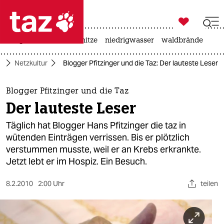

taz zahl ich
krieg in der ukraine
hitze
niedrigwasser
waldbrände

taz zahl ich
r
Netzkultur
Blogger Pfitzinger und die Taz: Der lauteste Leser
taz zahl ich
themen
Blogger Pfitzinger und die Taz
Der lauteste Leser
politik
Täglich hat Blogger Hans Pfitzinger die taz in
öko
wütenden Einträgen verrissen. Bis er plötzlich
verstummen musste, weil er an Krebs erkrankte.
gesellschaft
Jetzt lebt er im Hospiz. Ein Besuch.
kultur
8.2.2010
2:00 Uhr
teilen
sport