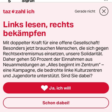
Sigrun
S
09.02.2010
,
02:02 Uhr
taz
zahl ich
Gerade nicht

Es gibt sie wohl doch noch die menschliche
Größe im Kleinen. Danke, Anja Maier, für diesen
Links lesen, rechts
berührenden, nachdenklich stimmenden
Artikel!
bekämpfen
Mit doppelter Kraft für eine offene Gesellschaft!
Besonders jetzt brauchen Menschen, die sich gegen
Dr. rer. Nat. Harald Wenk
DR
Rechtsextremismus einsetzen, unsere Solidarität.
08.02.2010
,
23:44 Uhr
Daher gehen 50 Prozent der Einnahmen aus
"Für den Tod fehlt und das gedankliche
Neuanmeldungen an „Alles beginnt im Zentrum“ –
Werkzeug", der Arme. Ich empfahl
eine Kampagne, die bedrohte linke Kulturzentren
groteskerweise ALLZUOFT in letzter Zeit, sich
und Jugendorte unterstützt. Sind Sie dabei?
da mit Spinoza, insbesondere Buch V, ohne
Sekundäliteratur nicht verständlich, eine linke

Ja, ich will
ewige Leben Perspektive zu verschaffen.
Deleuze kleines Buch, "Spinoza Praktische
Philosophie" hilf da fürs erste.
Schon dabei!
Da hat man dann ein gedankliches Werkzeug.