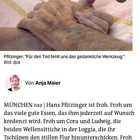
berlin
nord
wahrheit
verlag
verlag
Pfitzinger: "Für den Tod fehlt uns das gedankliche Werkzeug."
Bild: dpa
veranstaltungen
shop
Von
Anja Maier
fragen & hilfe
unterstützen
MÜNCHEN
taz
| Hans Pfitzinger ist froh. Froh um
das viele gute Essen, das ihm jederzeit auf Wunsch
abo
kredenzt wird. Froh um Cora und Ludwig, die
genossenschaft
beiden Wellensittiche in der Loggia, die ihr
Tschilpen den stillen Flur hinunterschicken. Froh