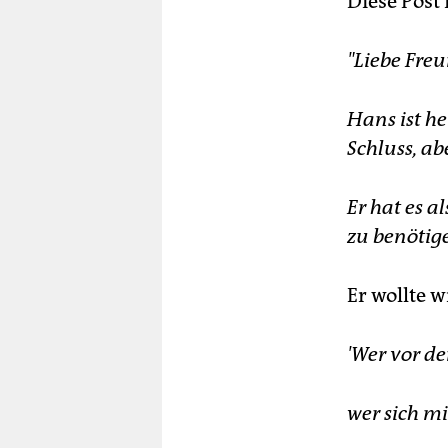
Diese Post
"Liebe Fre
Hans ist h
Schluss, a
Er hat es 
zu benötige
Er wollte w
'Wer vor de
wer sich mi