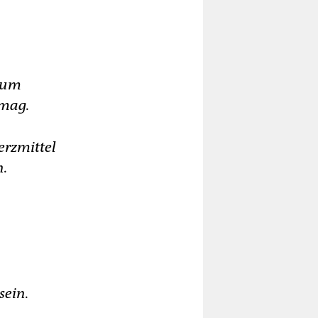
 zum
 mag.
erzmittel
n.
sein.