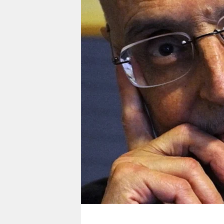
berlin
nord
wahrheit
verlag
verlag
veranstaltungen
shop
fragen & hilfe
unterstützen
abo
genossenschaft