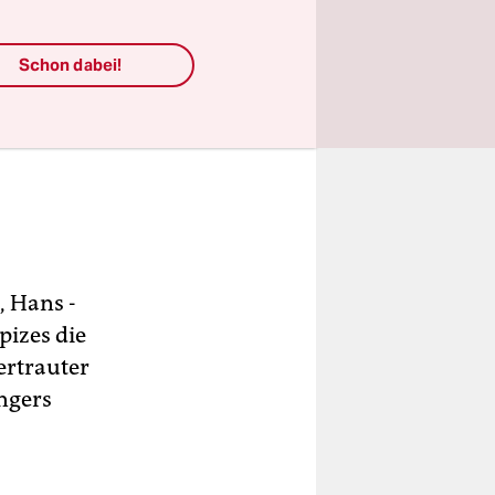
Schon dabei!
, Hans -
pizes die
ertrauter
ngers