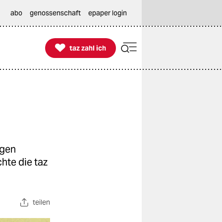
abo
genossenschaft
epaper login

taz zahl ich
taz zahl ich
ägen
chte die taz
teilen