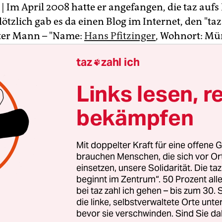
| Im April 2008 hatte er angefangen, die taz aufs
tzlich gab es da einen Blog im Internet, den "taz
er Mann – "Name:
Hans Pfitzinger
, Wohnort: Mü
eiber, Leser, Seifenbläser" – knöpfte sich im Netz
taz
zahl ich

. "Lob & Tadel, Perlen & Mist" kündigte er an.
Links lesen, r
 war es seiner Meinung nach fast ausschließlich M
er Zeitung fand. Entsprechend schäumend und 
bekämpfen
Kritik dann aus. Als der Blog plötzlich verstummt
az-Reporterin Anja Maier auf den Weg zu ihm ins 
Mit doppelter Kraft für eine offene G
indrücke aufgeschrieben.
brauchen Menschen, die sich vor O
einsetzen, unsere Solidarität. Die ta
beginnt im Zentrum“. 50 Prozent a
bei taz zahl ich gehen – bis zum 30
die linke, selbstverwaltete Orte unte
bevor sie verschwinden. Sind Sie da