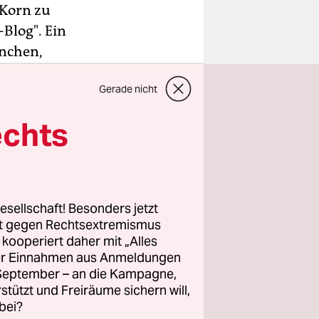
 Korn zu
-Blog". Ein
nchen,
 jeden Tag
Gerade nicht
echts
ist, den er
unduldsam
e, machte
Hospiz. Und
esellschaft! Besonders jetzt
rt gegen Rechtsextremismus
z kooperiert daher mit „Alles
ller Einnahmen aus Anmeldungen
. September – an die Kampagne,
rstützt und Freiräume sichern will,
bei?