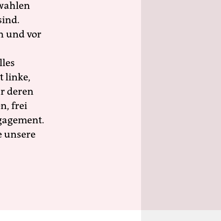
wahlen
sind.
h und vor
lles
 linke,
ür deren
n, frei
ngagement.
e unsere