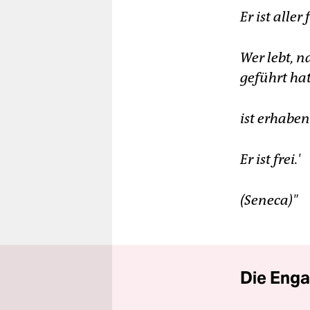
Er ist all
Wer lebt, 
geführt hat
ist erhabe
Er ist frei.'
(Seneca)"
Die Enga