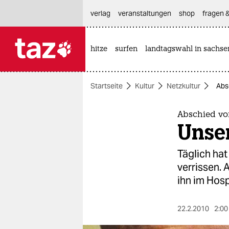
hautnavigation anspringen
hauptinhalt anspringen
footer anspringen
verlag
veranstaltungen
shop
fragen &
hitze
surfen
landtagswahl in sachse

taz zahl ich
taz zahl ich
Startseite
Kultur
Netzkultur
Absc
themen
politik
Abschied von
Unser
öko
Täglich hat
gesellschaft
verrissen. 
ihn im Hosp
kultur
sport
22.2.2010
2:00