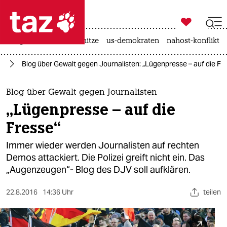

taz zahl ich
krieg in der ukraine
hitze
us-demokraten
nahost-konflikt

taz zahl ich
da
Blog über Gewalt gegen Journalisten: „Lügenpresse – auf die Fr
taz zahl ich
themen
Blog über Gewalt gegen Journalisten
„Lügenpresse – auf die
politik
Fresse“
öko
Immer wieder werden Journalisten auf rechten
Demos attackiert. Die Polizei greift nicht ein. Das
gesellschaft
„Augenzeugen“- Blog des DJV soll aufklären.
kultur
22.8.2016
14:36 Uhr
teilen
sport