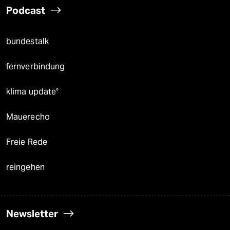
Podcast
bundestalk
fernverbindung
klima update°
Mauerecho
Freie Rede
reingehen
Newsletter