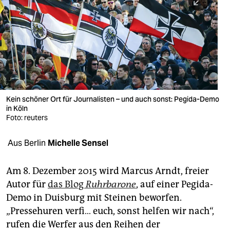
berlin
nord
wahrheit
verlag
verlag
Kein schöner Ort für Journalisten – und auch sonst: Pegida-Demo
in Köln
veranstaltungen
Foto: reuters
shop
Aus Berlin
Michelle Sensel
fragen & hilfe
unterstützen
Am 8. Dezember 2015 wird Marcus Arndt, freier
Autor für
das Blog
Ruhrbarone
, auf einer Pegida-
abo
Demo in Duisburg mit Steinen beworfen.
„Pressehuren verfi… euch, sonst helfen wir nach“,
genossenschaft
rufen die Werfer aus den Reihen der