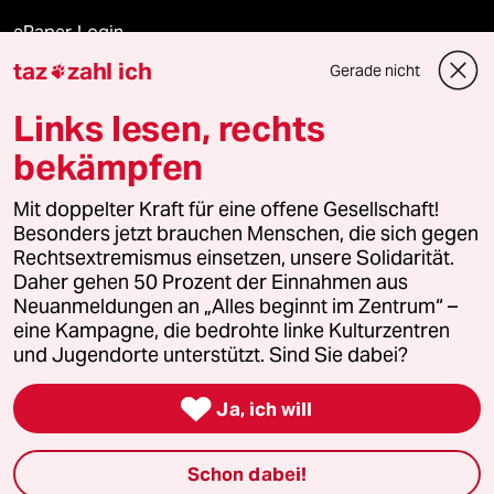
ePaper Login
taz
zahl ich
Gerade nicht

Downloads für Abonnierende
Links lesen, rechts
bekämpfen
© 2026 taz Verlags und Vertriebs GmbH
Mit doppelter Kraft für eine offene Gesellschaft!
Alle Rechte vorbehalten. Bei rechtlichen Fragen oder für Genehmigungen
wenden Sie sich bitte an
lizenzen@taz.de
Besonders jetzt brauchen Menschen, die sich gegen
Rechtsextremismus einsetzen, unsere Solidarität.
Daher gehen 50 Prozent der Einnahmen aus
Feedback
Redaktionsstatut
Kommune-Richtlinien
KI-
Neuanmeldungen an „Alles beginnt im Zentrum“ –
eine Kampagne, die bedrohte linke Kulturzentren
Leitlinie
Informant
Datenschutz
Impressum
AGB
und Jugendorte unterstützt. Sind Sie dabei?
Seitenwende
Einwilligungen widerrufen (Ads)

Ja, ich will
Schon dabei!