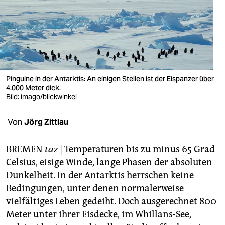
berlin
nord
wahrheit
verlag
Pinguine in der Antarktis: An einigen Stellen ist der Eispanzer über
verlag
4.000 Meter dick.
Bild: imago/blickwinkel
veranstaltungen
Von
Jörg Zittlau
shop
fragen & hilfe
BREMEN
taz
| Temperaturen bis zu minus 65 Grad
Celsius, eisige Winde, lange Phasen der absoluten
unterstützen
Dunkelheit. In der Antarktis herrschen keine
abo
Bedingungen, unter denen normalerweise
vielfältiges Leben gedeiht. Doch ausgerechnet 800
genossenschaft
Meter unter ihrer Eisdecke, im Whillans-See,