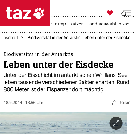

taz zahl ich
bergsteigen
usa unter trump
katzen
landtagswahl in sachs

taz zahl ich
senschaft
Biodiversität in der Antarktis: Leben unter der Eisdecke
taz zahl ich
themen
Biodiversität in der Antarktis
Leben unter der Eisdecke
politik
Unter der Eisschicht im antarktischen Whillans-See
öko
leben tausende verschiedener Bakterienarten. Rund
800 Meter ist der Eispanzer dort mächtig.
gesellschaft
18.9.2014
18:56 Uhr
teilen
kultur
sport