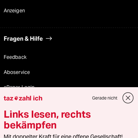
Anzeigen
Fragen & Hilfe
Feedback
Aboservice
ePaper Login
taz
zahl ich
Gerade nicht

Downloads für Abonnierende
Links lesen, rechts
bekämpfen
© 2026 taz Verlags und Vertriebs GmbH
Mit doppelter Kraft für eine offene Gesellschaft!
Alle Rechte vorbehalten. Bei rechtlichen Fragen oder für Genehmigungen