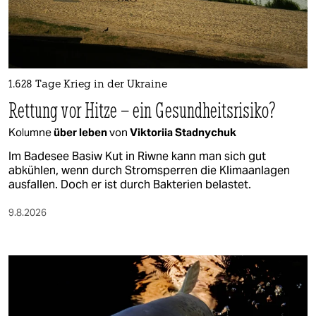
berlin
nord
wahrheit
1.628 Tage Krieg in der Ukraine
verlag
Rettung vor Hitze – ein Gesundheitsrisiko?
verlag
Kolumne
über leben
von
Viktoriia Stadnychuk
veranstaltungen
Im Badesee Basiw Kut in Riwne kann man sich gut
abkühlen, wenn durch Stromsperren die Klimaanlagen
shop
ausfallen. Doch er ist durch Bakterien belastet.
fragen & hilfe
9.8.2026
unterstützen
abo
genossenschaft