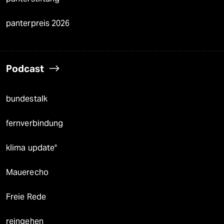
panterpreis 2026
Podcast
bundestalk
fernverbindung
klima update°
Mauerecho
Freie Rede
reingehen