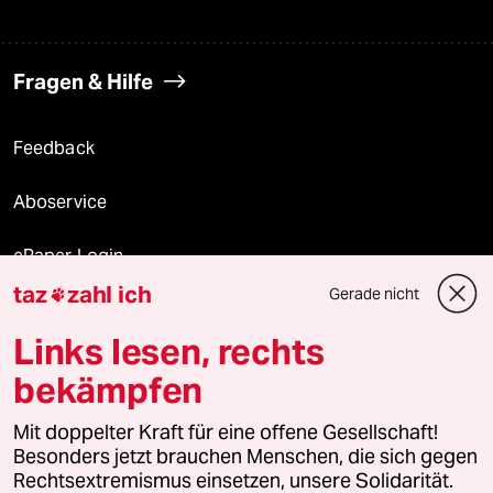
Fragen & Hilfe
Feedback
Aboservice
ePaper Login
taz
zahl ich
Gerade nicht

Downloads für Abonnierende
Links lesen, rechts
bekämpfen
© 2026 taz Verlags und Vertriebs GmbH
Mit doppelter Kraft für eine offene Gesellschaft!
Alle Rechte vorbehalten. Bei rechtlichen Fragen oder für Genehmigungen
wenden Sie sich bitte an
lizenzen@taz.de
Besonders jetzt brauchen Menschen, die sich gegen
Rechtsextremismus einsetzen, unsere Solidarität.