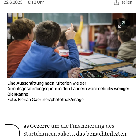
berlin
22.6.2023
18:12 Uhr
teilen
nord
wahrheit
verlag
verlag
veranstaltungen
shop
Eine Ausschüttung nach Kriterien wie der
fragen & hilfe
Armutsgefährdungsquote in den Ländern wäre definitiv weniger
Gießkanne
Foto: Florian Gaertner/photothek/imago
unterstützen
abo
D
genossenschaft
as Gezerre
um die Finanzierung des
Startchancenpakets
, das benachteiligten