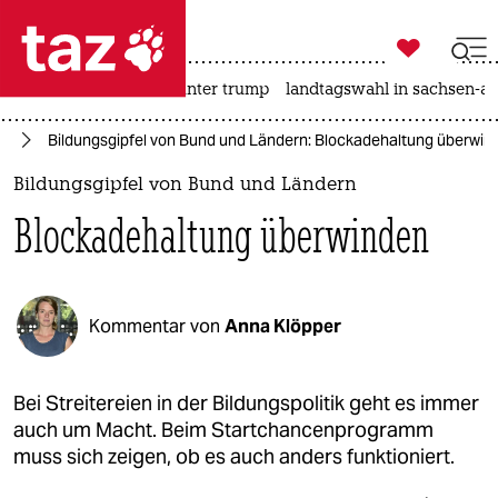

taz zahl ich
nahost-konflikt
usa unter trump
landtagswahl in sachsen-an

taz zahl ich
nd
Bildungsgipfel von Bund und Ländern: Blockadehaltung überwin
taz zahl ich
Bildungsgipfel von Bund und Ländern
themen
Blockadehaltung überwinden
politik
öko
Kommentar von
Anna Klöpper
gesellschaft
kultur
Bei Streitereien in der Bildungspolitik geht es immer
auch um Macht. Beim Startchancenprogramm
sport
muss sich zeigen, ob es auch anders funktioniert.