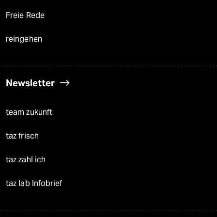
Freie Rede
reingehen
Newsletter
team zukunft
taz frisch
taz zahl ich
taz lab Infobrief